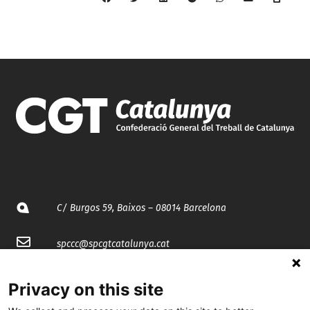
C/ Burgos 59, Baixos – 08014 Barcelona
spccc@
spcgtcatalunya.cat
935 120 481
Privacy on this site