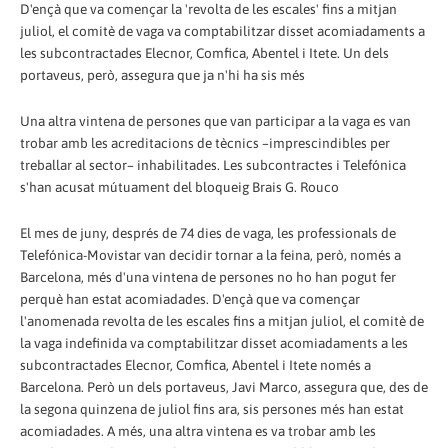
D'ençà que va començar la 'revolta de les escales' fins a mitjan
juliol, el comitè de vaga va comptabilitzar disset acomiadaments a
les subcontractades Elecnor, Comfica, Abentel i Itete. Un dels
portaveus, però, assegura que ja n'hi ha sis més
Una altra vintena de persones que van participar a la vaga es van
trobar amb les acreditacions de tècnics –imprescindibles per
treballar al sector– inhabilitades. Les subcontractes i Telefónica
s'han acusat mútuament del bloqueig Brais G. Rouco
El mes de juny, després de 74 dies de vaga, les professionals de
Telefónica-Movistar van decidir tornar a la feina, però, només a
Barcelona, més d'una vintena de persones no ho han pogut fer
perquè han estat acomiadades. D'ençà que va començar
l'anomenada revolta de les escales fins a mitjan juliol, el comitè de
la vaga indefinida va comptabilitzar disset acomiadaments a les
subcontractades Elecnor, Comfica, Abentel i Itete només a
Barcelona. Però un dels portaveus, Javi Marco, assegura que, des de
la segona quinzena de juliol fins ara, sis persones més han estat
acomiadades. A més, una altra vintena es va trobar amb les