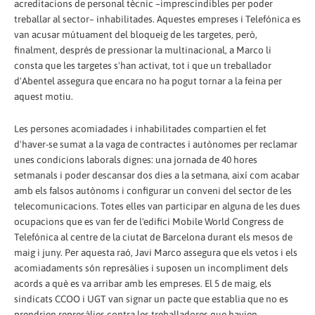
acreditacions de personal tècnic –imprescindibles per poder
treballar al sector– inhabilitades. Aquestes empreses i Telefónica es
van acusar mútuament del bloqueig de les targetes, però,
finalment, després de pressionar la multinacional, a Marco li
consta que les targetes s'han activat, tot i que un treballador
d'Abentel assegura que encara no ha pogut tornar a la feina per
aquest motiu.
Les persones acomiadades i inhabilitades compartien el fet
d'haver-se sumat a la vaga de contractes i autònomes per reclamar
unes condicions laborals dignes: una jornada de 40 hores
setmanals i poder descansar dos dies a la setmana, així com acabar
amb els falsos autònoms i configurar un conveni del sector de les
telecomunicacions. Totes elles van participar en alguna de les dues
ocupacions que es van fer de l'edifici Mobile World Congress de
Telefónica al centre de la ciutat de Barcelona durant els mesos de
maig i juny. Per aquesta raó, Javi Marco assegura que els vetos i els
acomiadaments són represàlies i suposen un incompliment dels
acords a què es va arribar amb les empreses. El 5 de maig, els
sindicats CCOO i UGT van signar un pacte que establia que no es
prendrien represàlies contra les treballadores que havien