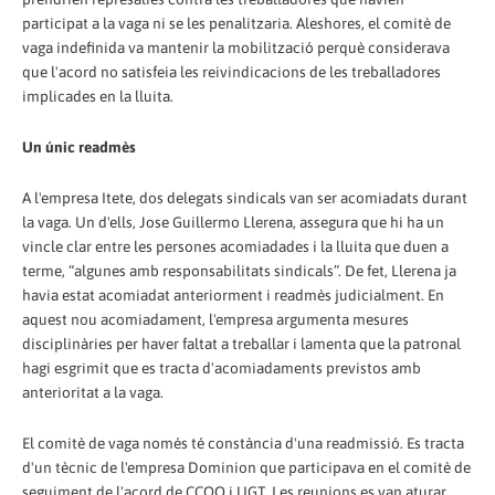
participat a la vaga ni se les penalitzaria. Aleshores, el comitè de
vaga indefinida va mantenir la mobilització perquè considerava
que l'acord no satisfeia les reivindicacions de les treballadores
implicades en la lluita.
Un únic readmès
A l'empresa Itete, dos delegats sindicals van ser acomiadats durant
la vaga. Un d'ells, Jose Guillermo Llerena, assegura que hi ha un
vincle clar entre les persones acomiadades i la lluita que duen a
terme, “algunes amb responsabilitats sindicals”. De fet, Llerena ja
havia estat acomiadat anteriorment i readmès judicialment. En
aquest nou acomiadament, l'empresa argumenta mesures
disciplinàries per haver faltat a treballar i lamenta que la patronal
hagi esgrimit que es tracta d'acomiadaments previstos amb
anterioritat a la vaga.
El comitè de vaga només té constància d'una readmissió. Es tracta
d'un tècnic de l'empresa Dominion que participava en el comitè de
seguiment de l'acord de CCOO i UGT. Les reunions es van aturar