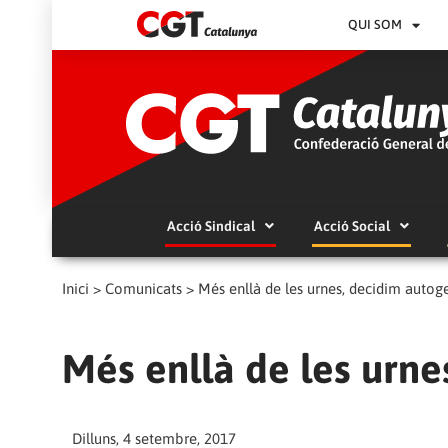
QUI SOM
Acció Sindical
Acció Social
Inici
>
Comunicats
>
Més enllà de les urnes, decidim autog
Més enllà de les urne
Dilluns, 4 setembre, 2017