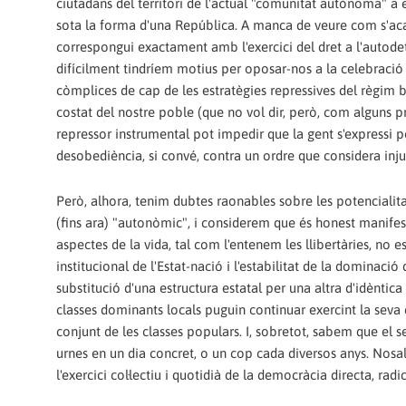
ciutadans del territori de l'actual "comunitat autònoma" a 
sota la forma d'una República. A manca de veure com s'aca
correspongui exactament amb l'exercici del dret a l'autodet
difícilment tindríem motius per oposar-nos a la celebració
còmplices de cap de les estratègies repressives del règim 
costat del nostre poble (que no vol dir, però, com alguns pre
repressor instrumental pot impedir que la gent s'expressi 
desobediència, si convé, contra un ordre que considera inju
Però, alhora, tenim dubtes raonables sobre les potencialita
(fins ara) "autonòmic", i considerem que és honest manifest
aspectes de la vida, tal com l'entenem les llibertàries, no 
institucional de l'Estat-nació i l'estabilitat de la dominació
substitució d'una estructura estatal per una altra d'idèntic
classes dominants locals puguin continuar exercint la seva c
conjunt de les classes populars. I, sobretot, sabem que el 
urnes en un dia concret, o un cop cada diversos anys. Nos
l'exercici col·lectiu i quotidià de la democràcia directa, radic