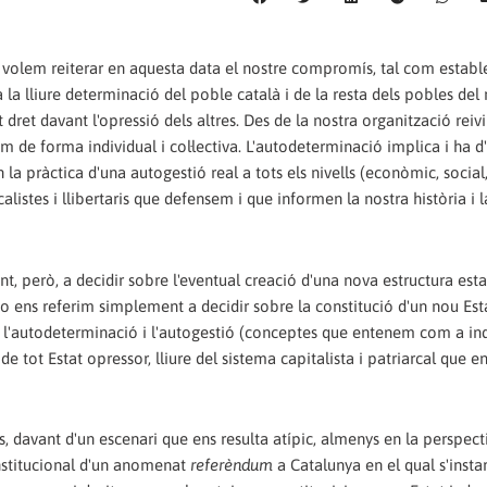
volem reiterar en aquesta data el nostre compromís, tal com estable
 la lliure determinació del poble català i de la resta dels pobles del
t dret davant l'opressió dels altres. Des de la nostra organització rei
em de forma individual i col·lectiva. L'autodeterminació implica i ha d
 la pràctica d'una autogestió real a tots els nivells (econòmic, social,
alistes i llibertaris que defensem i que informen la nostra història i 
però, a decidir sobre l'eventual creació d'una nova estructura esta
No ens referim simplement a decidir sobre la constitució d'un nou Est
 l'autodeterminació i l'autogestió (conceptes que entenem com a ind
de tot Estat opressor, lliure del sistema capitalista i patriarcal que e
, davant d'un escenari que ens resulta atípic, almenys en la perspect
institucional d'un anomenat
referèndum
a Catalunya en el qual s'instar