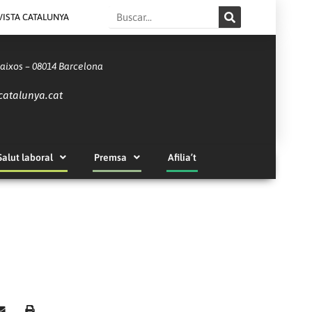
Search
VISTA CATALUNYA
Baixos – 08014 Barcelona
catalunya.cat
Salut laboral
Premsa
Afilia’t