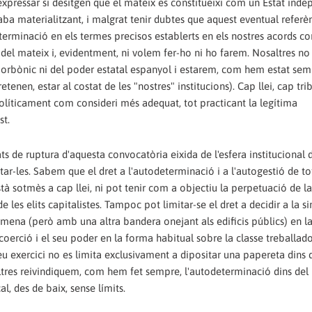
expressar si desitgen que el mateix es constitueixi com un Estat ind
ba materialitzant, i malgrat tenir dubtes que aquest eventual refer
erminació en els termes precisos establerts en els nostres acords co
 del mateix i, evidentment, ni volem fer-ho ni ho farem. Nosaltres n
borbònic ni del poder estatal espanyol i estarem, com hem estat sem
tenen, estar al costat de les "nostres" institucions). Cap llei, cap tri
políticament com consideri més adequat, tot practicant la legítima
st.
ts de ruptura d'aquesta convocatòria eixida de l'esfera institucional 
ar-les. Sabem que el dret a l'autodeterminació i a l'autogestió de tot
està sotmès a cap llei, ni pot tenir com a objectiu la perpetuació de l
 de les elits capitalistes. Tampoc pot limitar-se el dret a decidir a la s
a mena (però amb una altra bandera onejant als edificis públics) en la
oerció i el seu poder en la forma habitual sobre la classe treballado
seu exercici no es limita exclusivament a dipositar una papereta dins 
altres reivindiquem, com hem fet sempre, l'autodeterminació dins del
al, des de baix, sense límits.