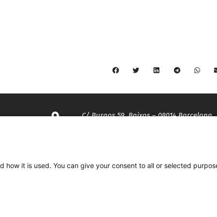
C/ Burgos 59, Baixos – 08014 Barcelona
spccc@
spcgtcatalunya.cat
d how it is used. You can give your consent to all or selected purpos
935 120 481
Desenvolupat per