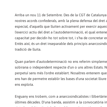
Arriba un nou 11 de Setembre. Des de la CGT de Catalunya 
nostres acords confederals, amb la plena defensa del dret a
especial, d'aquells que lluiten activament per exercir aques
l'exercici actiu del dret a l'autodeterminació, el qual enten
capacitat per decidir-ho tot sobre tot, i s'ha de concretar en
Entès així, és un dret inseparable dels principis anarcosindic
tradició de lluita.
Quan parlem d'autodeterminació no ens referim simplement, 
sobirana o independent respecte d'un o uns altres Estats. 
perpetuï sens més l'ordre establert. Nosaltres entenem que
ens han de permetre establir les bases d'una societat lliure 
ens explota.
Enguany ens trobem, com a anarcosindicalistes i llibertàries
últimes dècades. D'una banda, assistim a la convocatòria 