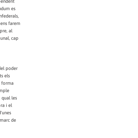
ependent
èndum es
nfederals,
o ens farem
pre, al
bunal, cap
del poder
s els
a forma
imple
 qual les
ra i el
d'unes
 marc de