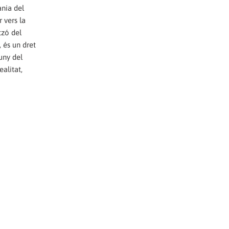
ania del
 vers la
tzó del
 és un dret
uny del
alitat,