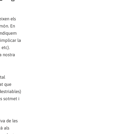
ixen els
 món. En
vindiquem
'implicar la
 etc).
la nostra
tal
at que
estriables)
ns sotmet i
iva de les
à als