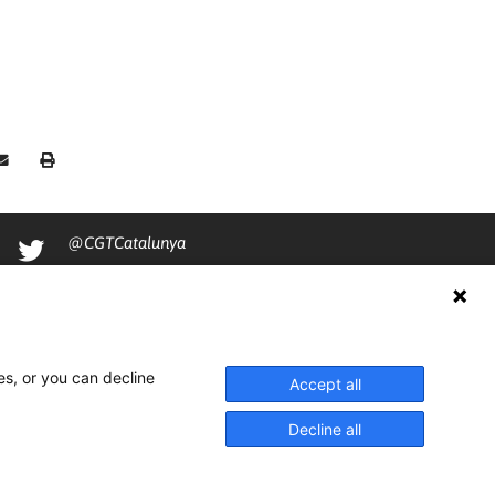
@CGTCatalunya
cgtcatalunya
CGTCatalunya
cgtcatalunya
es, or you can decline
Accept all
Decline all