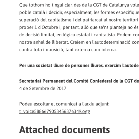
Que tothom ho tingui clar, des de la CGT de Catalunya volem 
poble català i decidir, especialment, les formes específiq
superació del capitalisme i del patriarcat al nostre territor
proper 1 d'Octubre i, per tant, allò que se'ns planteja no é
de decisió limitat, en lògica estatal i capitalista. Podem 
nostre anhel de llibertat. Creiem en l'autodeterminació comp
contra tota imposició, tant externa com interna.
Per una societat lliure de persones lliures, exercim l'autode
Secretariat Permanent del Comitè Confederal de la CGT d
4 de Setembre de 2017
Podeu escoltar el comunicat a l'arxiu adjunt:
t_voice5886679053456376349.ogg
Attached documents