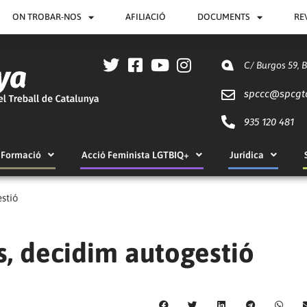
ON TROBAR-NOS
AFILIACIÓ
DOCUMENTS
RE
C/ Burgos 59, 
spccc@
spcgt
935 120 481
Formació
Acció Feminista LGTBIQ+
Jurídica
estió
s, decidim autogestió