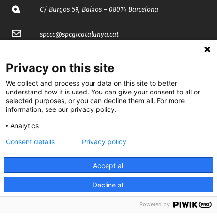
C/ Burgos 59, Baixos – 08014 Barcelona
spccc@
spcgtcatalunya.cat
935 120 481
Privacy on this site
We collect and process your data on this site to better
@CGTCatalunya
understand how it is used. You can give your consent to all or
selected purposes, or you can decline them all. For more
cgtcatalunya
information, see our privacy policy.
CGTCatalunya
Analytics
Consent details
Privacy policy
cgtcatalunya
Accept all
Decline all
Desenvolupat per
Powered by