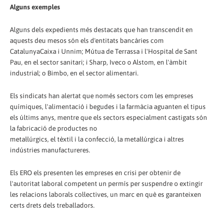
Alguns exemples
Alguns dels expedients més destacats que han transcendit en
aquests deu mesos són els d'entitats bancàries com
CatalunyaCaixa i Unnim; Mútua de Terrassa i l'Hospital de Sant
Pau, en el sector sanitari; i Sharp, Iveco o Alstom, en l'àmbit
industrial; o Bimbo, en el sector alimentari.
Els sindicats han alertat que només sectors com les empreses
químiques, l'alimentació i begudes i la farmàcia aguanten el tipus
els últims anys, mentre que els sectors especialment castigats són
la fabricació de productes no
metal·lúrgics, el tèxtil i la confecció, la metal·lúrgica i altres
indústries manufactureres.
Els ERO els presenten les empreses en crisi per obtenir de
l'autoritat laboral competent un permís per suspendre o extingir
les relacions laborals col·lectives, un marc en què es garanteixen
certs drets dels treballadors.