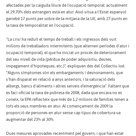
afectades per la caiguda lliure de l'ocupació temporal: actualment
el 29,70% dels estrangers està en atur. Això situa a l'Estat espanyol
gairebé 17 punts per sobre de la mitjana de la UE, amb 27 punts en
la taxa de temporalitat en l'ocupació.
“La crisi ha reduït el temps de treball i els ingressos dels vuit
milions de treballadors intermitents (que alternen períodes d'atur i
ocupació temporal), el que ha iniciat un procés de deteriorament
del seu nivell de vida (pèrdua de poder adquisitiu, deutes,
impagament d'hipoteques, etc.)”, expliquen des del Col·lectiu Ioé.
“Alguns símptomes són els embargaments i desnonaments, que
s'han disparat en relació a anys anteriors, i la saturació dels
albergs, bancs d'aliments i altres serveis d'emergència”. Faltant que
es faci oficial la taxa de pobresa de 2008, dada que encara no es
coneix, la EPA reflecteix que més de 1,2 milions de famílies tenen a
tots els seus membres en atur. Al començament de 2009 la
proporció de persones en atur sense cap tipus de cobertura va
augmentar del 23% al 30%.
Dues mesures aprovades recentment pel govern, i que han estat