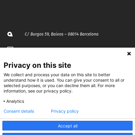
C/ Burgos 59, Baixos – 08014 Barcelona
spccc@
spcgtcatalunya.cat
Privacy on this site
935 120 481
We collect and process your data on this site to better
understand how it is used. You can give your consent to all or
@CGTCatalunya
selected purposes, or you can decline them all. For more
information, see our privacy policy.
cgtcatalunya
Analytics
CGTCatalunya
Consent details
Privacy policy
cgtcatalunya
Accept all