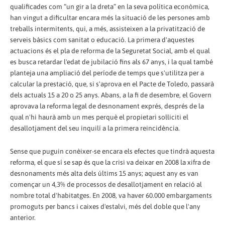
qualificades com “un gir a la dreta” en la seva política econòmica,
han vingut a dificultar encara més la situació de les persones amb
treballs intermitents, qui, a més, assisteixen a la privatització de
serveis bàsics com sanitat o educació. La primera d'aquestes
actuacions és el pla de reforma de la Seguretat Social, amb el qual
es busca retardar l'edat de jubilació fins als 67 anys, i la qual també
planteja una ampliació del període de temps que s'utilitza per a
calcular la prestació, que, si s'aprova en el Pacte de Toledo, passarà
dels actuals 15 a 20 o 25 anys. Abans, a la fi de desembre, el Govern
aprovava la reforma legal de desnonament exprés, després de la
qual n'hi haurà amb un mes perquè el propietari sol·liciti el
desallotjament del seu inquilí a la primera reincidència.
Sense que puguin conèixer-se encara els efectes que tindrà aquesta
reforma, el que sí se sap és que la crisi va deixar en 2008 la xifra de
desnonaments més alta dels últims 15 anys; aquest any es van
començar un 4,3% de processos de desallotjament en relació al
nombre total d'habitatges. En 2008, va haver 60.000 embargaments
promoguts per bancs i caixes d'estalvi, més del doble que l'any
anterior.