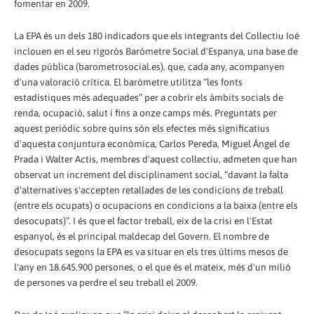
fomentar en 2009.
La EPA és un dels 180 indicadors que els integrants del Col·lectiu Ioé
inclouen en el seu rigorós Baròmetre Social d'Espanya, una base de
dades pública (barometrosocial.es), que, cada any, acompanyen
d'una valoració crítica. El baròmetre utilitza “les fonts
estadístiques més adequades” per a cobrir els àmbits socials de
renda, ocupació, salut i fins a o­nze camps més. Preguntats per
aquest periòdic sobre quins són els efectes més significatius
d'aquesta conjuntura econòmica, Carlos Pereda, Miguel Ángel de
Prada i Walter Actis, membres d'aquest col·lectiu, admeten que han
observat un increment del disciplinament social, “davant la falta
d'alternatives s'accepten retallades de les condicions de treball
(entre els ocupats) o ocupacions en condicions a la baixa (entre els
desocupats)”. I és que el factor treball, eix de la crisi en l'Estat
espanyol, és el principal maldecap del Govern. El nombre de
desocupats segons la EPA es va situar en els tres últims mesos de
l'any en 18.645.900 persones, o el que és el mateix, més d'un milió
de persones va perdre el seu treball el 2009.