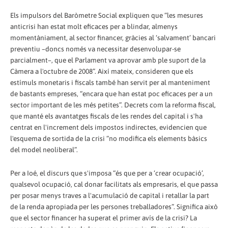
Els impulsors del Baròmetre Social expliquen que “les mesures
anticrisi han estat molt eficaces per a blindar, almenys
momentàniament, al sector financer, gràcies al ‘salvament’ bancari
preventiu –doncs només va necessitar desenvolupar-se
parcialment–, que el Parlament va aprovar amb ple suport de la
Càmera a l'octubre de 2008”. Així mateix, consideren que els
estímuls monetaris i fiscals també han servit per al manteniment
de bastants empreses, “encara que han estat poc eficaces per a un
sector important de les més petites”. Decrets com la reforma fiscal,
que manté els avantatges fiscals de les rendes del capital i s'ha
centrat en l'increment dels impostos indirectes, evidencien que
l'esquema de sortida de la crisi “no modifica els elements bàsics
del model neoliberal”.
Per a Ioé, el discurs que s'imposa “és que per a ‘crear ocupació’,
qualsevol ocupació, cal donar facilitats als empresaris, el que passa
per posar menys traves a l'acumulació de capital i retallar la part
de la renda apropiada per les persones treballadores”. Significa això
que el sector financer ha superat el primer avís de la crisi? La