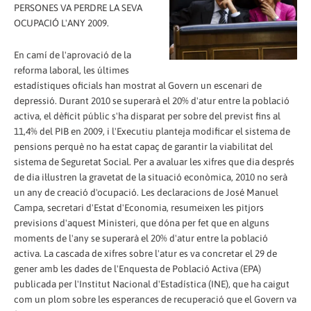
PERSONES VA PERDRE LA SEVA
OCUPACIÓ L'ANY 2009.
En camí de l'aprovació de la
reforma laboral, les últimes
estadístiques oficials han mostrat al Govern un escenari de
depressió. Durant 2010 se superarà el 20% d'atur entre la població
activa, el dèficit públic s'ha disparat per sobre del previst fins al
11,4% del PIB en 2009, i l'Executiu planteja modificar el sistema de
pensions perquè no ha estat capaç de garantir la viabilitat del
sistema de Seguretat Social. Per a avaluar les xifres que dia després
de dia il·lustren la gravetat de la situació econòmica, 2010 no serà
un any de creació d'ocupació. Les declaracions de José Manuel
Campa, secretari d'Estat d'Economia, resumeixen les pitjors
previsions d'aquest Ministeri, que dóna per fet que en alguns
moments de l'any se superarà el 20% d'atur entre la població
activa. La cascada de xifres sobre l'atur es va concretar el 29 de
gener amb les dades de l'Enquesta de Població Activa (EPA)
publicada per l'Institut Nacional d'Estadística (INE), que ha caigut
com un plom sobre les esperances de recuperació que el Govern va