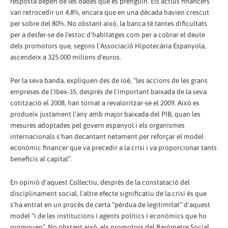
resposta depèn de les dades que es prenguin. Els actius financers
van retrocedir un 4,8%, encara que en una dècada havien crescut
per sobre del 80%. No obstant això, la banca té tantes dificultats
per a desfer-se de l'estoc d'habitatges com per a cobrar el deute
dels promotors que, segons l'Associació Hipotecària Espanyola,
ascendeix a 325.000 milions d'euros.
Per la seva banda, expliquen des de Ioé, “les accions de les grans
empreses de l'Ibex-35, després de l'important baixada de la seva
cotització el 2008, han tornat a revaloritzar-se el 2009. Això es
produeïx justament l'any amb major baixada del PIB, quan les
mesures adoptades pel govern espanyol i els organismes
internacionals s'han decantant netament per reforçar el model
econòmic financer que va precedir a la crisi i va proporcionar tants
beneficis al capital”.
En opinió d'aquest Col·lectiu, després de la constatació del
disciplinament social, l'altre efecte significatiu de la crisi és que
s'ha entrat en un procés de certa “pèrdua de legitimitat” d'aquest
model “i de les institucions i agents polítics i econòmics que ho
promouen”. No obstant això, els promotors del Baròmetre Social