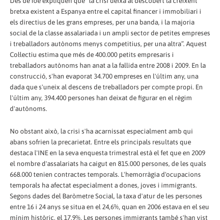
Des de Ioé expliquen que “la crisi deixa al descobert la creixent
bretxa existent a Espanya entre el capital financer i immobiliari i
els directius de les grans empreses, per una banda, i la majoria
social de la classe assalariada i un ampli sector de petites empreses
i treballadors autònoms menys competitius, per una altra”. Aquest
Col·lectiu estima que més de 400.000 petits empresaris i
treballadors autònoms han anat a la fallida entre 2008 i 2009. En la
construcció, s'han evaporat 34.700 empreses en l'últim any, una
dada que s'uneix al descens de treballadors per compte propi. En
l'últim any, 394.400 persones han deixat de figurar en el règim
d'autònoms.
No obstant això, la crisi s'ha acarnissat especialment amb qui
abans sofrien la precarietat. Entre els principals resultats que
destaca l'INE en la seva enquesta trimestral està el fet que en 2009
el nombre d'assalariats ha caigut en 815.000 persones, de les quals
668.000 tenien contractes temporals. L'hemorràgia d'ocupacions
temporals ha afectat especialment a dones, joves i immigrants.
Segons dades del Baròmetre Social, la taxa d'atur de les persones
entre 16 i 24 anys se situa en el 24,6%, quan en 2006 estava en el seu
mínim històric, el 17,9%. Les persones immigrants també s'han vist