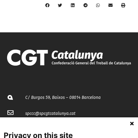
C/ Burgos 59, Baixos – 08014 Barcelona
spccc@
spcgtcatalunya.cat
935 120 481
Privacy on this site