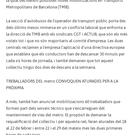
la qual decideixin possibles noves mobilitzacions en Transports
Metropolitans de Barcelona (TMB).
La secció d'autobusos de l'operador de transport públic porta des
dels últims mesos immersa en un conflicte laboral que enfronta a
la direcció de TMB amb els sindicats CGT i ACTUB, que són els més
votats tot i que no són majoritaris al comitè d'empresa. Les dues
centrals reclamen a l'empresa l'aplicació d'una directiva europea
que estableix que els conductors han de descansar 30 minuts per
cada sis hores de jornada, i també demanen que tot aquest
col·lectiu tingui dos dies de descans a la setmana.
TREBALLADORS DEL metro CONVOQUEN ATURADES PER A LA
PRÒXIMA.
A més, també han anunciat mobilitzacions 60 treballadors que
formen part dels serveis tècnics que s'encarreguen del
manteniment de vies del metro. El propòsit és demanar la
requalificació del col·lectiu i per aquesta raó, faran aturades del 18
al 22 de febrer i entre 22 i el 29 del mateix mes les dues primeres
hores de cada torn.