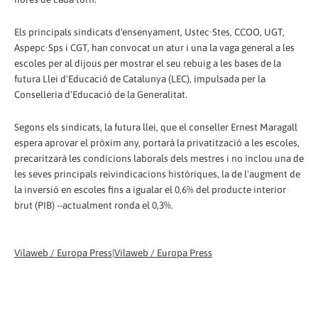
Els principals sindicats d'ensenyament, Ustec·Stes, CCOO, UGT,
Aspepc·Sps i CGT, han convocat un atur i una la vaga general a les
escoles per al dijous per mostrar el seu rebuig a les bases de la
futura Llei d'Educació de Catalunya (LEC), impulsada per la
Conselleria d'Educació de la Generalitat.
Segons els sindicats, la futura llei, que el conseller Ernest Maragall
espera aprovar el pròxim any, portarà la privatització a les escoles,
precaritzarà les condicions laborals dels mestres i no inclou una de
les seves principals reivindicacions històriques, la de l'augment de
la inversió en escoles fins a igualar el 0,6% del producte interior
brut (PIB) --actualment ronda el 0,3%.
Vilaweb / Europa Press|Vilaweb / Europa Press