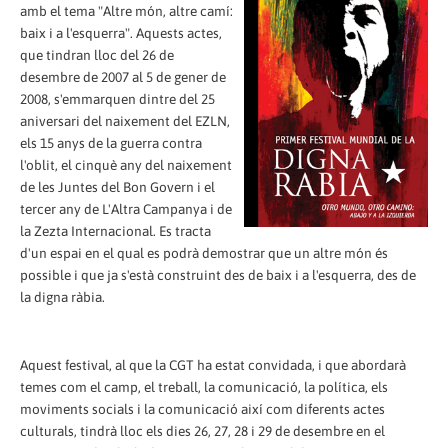
amb el tema "Altre món, altre camí:
baix i a l'esquerra". Aquests actes,
que tindran lloc del 26 de
desembre de 2007 al 5 de gener de
2008, s'emmarquen dintre del 25
aniversari del naixement del EZLN,
els 15 anys de la guerra contra
l'oblit, el cinquè any del naixement
de les Juntes del Bon Govern i el
tercer any de L'Altra Campanya i de
la Zezta Internacional. Es tracta
d'un espai en el qual es podrà demostrar que un altre món és
possible i que ja s'està construint des de baix i a l'esquerra, des de
la digna ràbia.
Aquest festival, al que la CGT ha estat convidada, i que abordarà
temes com el camp, el treball, la comunicació, la política, els
moviments socials i la comunicació així com diferents actes
culturals, tindrà lloc els dies 26, 27, 28 i 29 de desembre en el