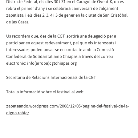
Districte Federal, els dies 30 i 31 en el Caragol de OventiK, on es
rebrà el primer d'any i se celebrarà l'aniversari de l'alçament
zapatista, i els dies 2, 3, 4 i 5 de gener en la ciutat de San Cristóbal
de las Casas.
Us recordem que, des de la CGT, sortirà una delegació per a
participar en aquest esdeveniment, pel que els interessats i
interessades poden posar-se en contacte amb la Comissió
Confederal de Solidaritat amb Chiapas a través del correu
electrònic: info(arroba)cgtchiapas.org
Secretaria de Relacions Internacionals de la CGT
Tota la informació sobre el festival al web:
zapateando.wordpress.com/2008/12/05/pagina-del-festival-de-la-
digna-rabia/