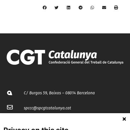
C/ Burgos 59, Baixos – 08014 Barcelona
spccc@
spcgtcatalunya.cat
935 120 481