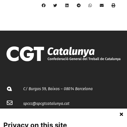
C/ Burgos 59, Baixos – 08014 Barcelona
spccc@
spcgtcatalunya.cat
935 120 481
Privacy on this site