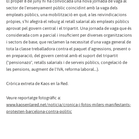
El proper 8 de juny hi ha convocada una nova jornada de vaga al
sector de l’ensenyament públic coincidint amb la vaga dels
empleats públics, una mobilització en què, a les reivindicacions
pròpies, s’hi afegirà el rebuig al retall salarial als empleats públics
aprovat pel govern central i el tripartit. Una jornada de vaga que és
considerada com a parcial i insuficient per diverses organitzacions
i sectors de base, que reclamen la necessitat d'una vaga general de
tota la classe treballadora contra el paquet d'agressions, present o
en preparació, del govern central amb el suport del tripartit
("pensionazo", retalls salarials i de serveis públics, congelació de
les pensions, augment de l'IVA, reforma laboral...).
Cròrica extreta de Kaos en la Red.
Veure reportatge fotogràfic a:
www.kaosenlared.net/noticia/cronica-i-fotos-milers-manifestants-
protesten-barcelona-contra-politic