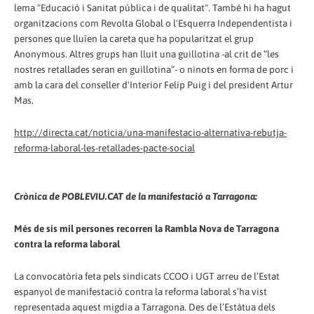
lema "Educació i Sanitat pública i de qualitat". També hi ha hagut
organitzacions com Revolta Global o l'Esquerra Independentista i
persones que lluïen la careta que ha popularitzat el grup
Anonymous. Altres grups han lluit una guillotina -al crit de “les
nostres retallades seran en guillotina”- o ninots en forma de porc i
amb la cara del conseller d'Interior Felip Puig i del president Artur
Mas.
http://directa.cat/noticia/una-manifestacio-alternativa-rebutja-
reforma-laboral-les-retallades-pacte-social
Crònica de POBLEVIU.CAT de la manifestació a Tarragona:
Més de sis mil persones recorren la Rambla Nova de Tarragona
contra la reforma laboral
La convocatòria feta pels sindicats CCOO i UGT arreu de l’Estat
espanyol de manifestació contra la reforma laboral s’ha vist
representada aquest migdia a Tarragona. Des de l’Estàtua dels