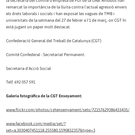
la secretaria del comitè d'empresa de PDI de la UAB. Ambdós han
remarcat la importància de la lluita contra l'actual agressió envers
els drets laborals i socials i han exposat les vagues de TMB i
universitats de la setmana del 27 de febrer a l'1 de març, on CGT hi
està jugant un paper molt destacat.
Confederació General del Treball de Catalunya (CGT)
Comitè Confederal - Secretariat Permanent.
Secretaria d'Acció Social
Telf. 692 057 591
Galeria fotogràfica de la CGT Enseyament:
www.flickr.com/photos/cgtensenyament/sets/72157629386433435/
www.facebook.com/media/set/?
set=a.3030407451118.255580.1590832357&type=3