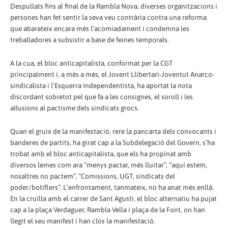
Despullats fins al final de la Rambla Nova, diverses organitzacions i
persones han fet sentir la seva veu contrària contra una reforma
que abarateix encara més l’acomiadament i condemna les
treballadores a subsistir a base de feines temporals.
A la cua, el bloc anticapitalista, conformat per la CGT
principalment i, a més a més, el Jovent Llibertari-Joventut Anarco-
sindicalista i l’Esquerra Independentista, ha aportat la nota
discordant sobretot pel que fa a les consignes, el soroll i les
al·lusions al pactisme dels sindicats grocs.
Quan el gruix de la manifestació, rere la pancarta dels convocants i
banderes de partits, ha girat cap a la Subdelegació del Govern, s’ha
trobat amb el bloc anticapitalista, que els ha propinat amb
diversos lemes com ara “menys pactar, més lluitar”, “aquí estem,
nosaltres no pactem”, “Comissions, UGT, sindicats del
poder/botiflers”. L’enfrontament, tanmateix, no ha anat més enllà.
En la cruïlla amb el carrer de Sant Agustí, el bloc alternatiu ha pujat
cap a la plaça Verdaguer, Rambla Vella i plaça de la Font, on han
llegit el seu manifest i han clos la manifestació.