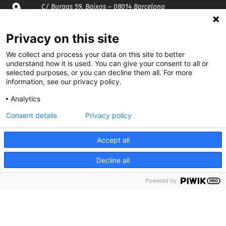
C/ Burgos 59, Baixos – 08014 Barcelona
spccc@
spcgtcatalunya.cat
Privacy on this site
We collect and process your data on this site to better
935 120 481
understand how it is used. You can give your consent to all or
selected purposes, or you can decline them all. For more
information, see our privacy policy.
@CGTCatalunya
Analytics
cgtcatalunya
Consent details
Privacy policy
CGTCatalunya
Accept all
cgtcatalunya
Decline all
Powered by
Desenvolupat per