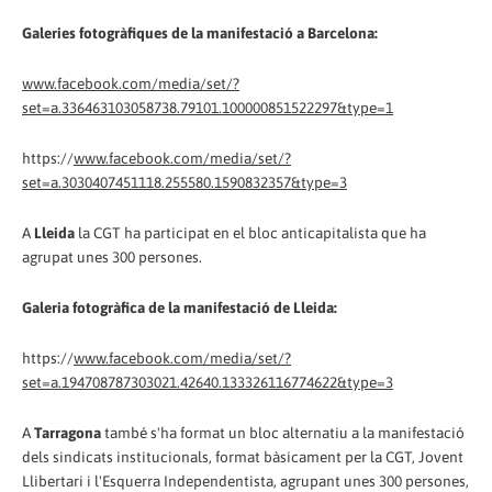
Galeries fotogràfiques de la manifestació a Barcelona:
www.facebook.com/media/set/?
set=a.336463103058738.79101.100000851522297&type=1
https://
www.facebook.com/media/set/?
set=a.3030407451118.255580.1590832357&type=3
A
Lleida
la CGT ha participat en el bloc anticapitalista que ha
agrupat unes 300 persones.
Galeria fotogràfica de la manifestació de Lleida:
https://
www.facebook.com/media/set/?
set=a.194708787303021.42640.133326116774622&type=3
A
Tarragona
també s'ha format un bloc alternatiu a la manifestació
dels sindicats institucionals, format bàsicament per la CGT, Jovent
Llibertari i l'Esquerra Independentista, agrupant unes 300 persones,