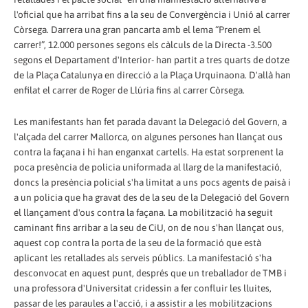
l'oficial que ha arribat fins a la seu de Convergència i Unió al carrer
Còrsega. Darrera una gran pancarta amb el lema “Prenem el
carrer!”, 12.000 persones segons els càlculs de la Directa -3.500
segons el Departament d'Interior- han partit a tres quarts de dotze
de la Plaça Catalunya en direcció a la Plaça Urquinaona. D'allà han
enfilat el carrer de Roger de Llúria fins al carrer Còrsega.
Les manifestants han fet parada davant la Delegació del Govern, a
l'alçada del carrer Mallorca, on algunes persones han llançat ous
contra la façana i hi han enganxat cartells. Ha estat sorprenent la
poca presència de policia uniformada al llarg de la manifestació,
doncs la presència policial s'ha limitat a uns pocs agents de paisà i
a un policia que ha gravat des de la seu de la Delegació del Govern
el llançament d'ous contra la façana. La mobilització ha seguit
caminant fins arribar a la seu de CiU, on de nou s'han llançat ous,
aquest cop contra la porta de la seu de la formació que està
aplicant les retallades als serveis públics. La manifestació s'ha
desconvocat en aquest punt, després que un treballador de TMB i
una professora d'Universitat cridessin a fer confluir les lluites,
passar de les paraules a l'acció, i a assistir a les mobilitzacions