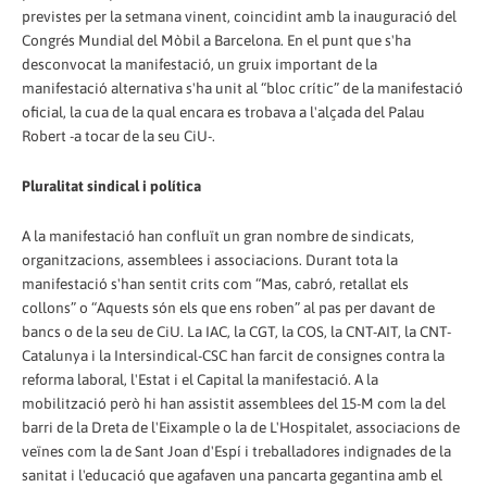
previstes per la setmana vinent, coincidint amb la inauguració del
Congrés Mundial del Mòbil a Barcelona. En el punt que s'ha
desconvocat la manifestació, un gruix important de la
manifestació alternativa s'ha unit al “bloc crític” de la manifestació
oficial, la cua de la qual encara es trobava a l'alçada del Palau
Robert -a tocar de la seu CiU-.
Pluralitat sindical i política
A la manifestació han confluït un gran nombre de sindicats,
organitzacions, assemblees i associacions. Durant tota la
manifestació s'han sentit crits com “Mas, cabró, retallat els
collons” o “Aquests són els que ens roben” al pas per davant de
bancs o de la seu de CiU. La IAC, la CGT, la COS, la CNT-AIT, la CNT-
Catalunya i la Intersindical-CSC han farcit de consignes contra la
reforma laboral, l'Estat i el Capital la manifestació. A la
mobilització però hi han assistit assemblees del 15-M com la del
barri de la Dreta de l'Eixample o la de L'Hospitalet, associacions de
veïnes com la de Sant Joan d'Espí i treballadores indignades de la
sanitat i l'educació que agafaven una pancarta gegantina amb el