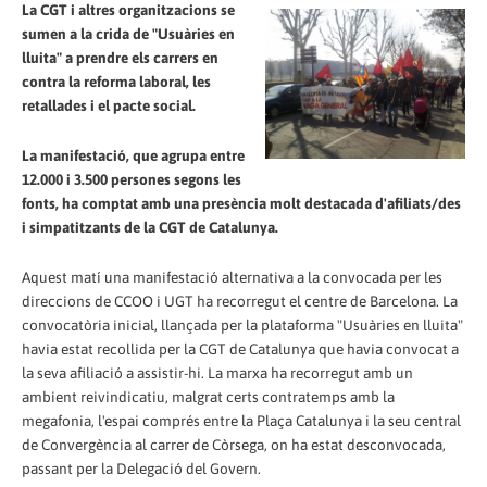
La CGT i altres organitzacions se
sumen a la crida de "Usuàries en
lluita" a prendre els carrers en
contra la reforma laboral, les
retallades i el pacte social.
La manifestació, que agrupa entre
12.000 i 3.500 persones segons les
fonts, ha comptat amb una presència molt destacada d'afiliats/des
i simpatitzants de la CGT de Catalunya.
Aquest matí una manifestació alternativa a la convocada per les
direccions de CCOO i UGT ha recorregut el centre de Barcelona. La
convocatòria inicial, llançada per la plataforma "Usuàries en lluita"
havia estat recollida per la CGT de Catalunya que havia convocat a
la seva afiliació a assistir-hi. La marxa ha recorregut amb un
ambient reivindicatiu, malgrat certs contratemps amb la
megafonia, l'espai comprés entre la Plaça Catalunya i la seu central
de Convergència al carrer de Còrsega, on ha estat desconvocada,
passant per la Delegació del Govern.