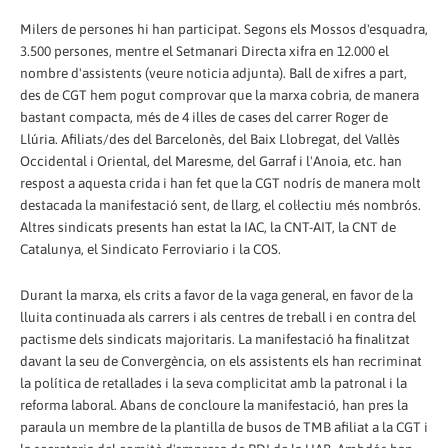
Milers de persones hi han participat. Segons els Mossos d'esquadra,
3.500 persones, mentre el Setmanari Directa xifra en 12.000 el
nombre d'assistents (veure noticia adjunta). Ball de xifres a part,
des de CGT hem pogut comprovar que la marxa cobria, de manera
bastant compacta, més de 4 illes de cases del carrer Roger de
Llúria. Afiliats/des del Barcelonès, del Baix Llobregat, del Vallès
Occidental i Oriental, del Maresme, del Garraf i l'Anoia, etc. han
respost a aquesta crida i han fet que la CGT nodrís de manera molt
destacada la manifestació sent, de llarg, el col·lectiu més nombrós.
Altres sindicats presents han estat la IAC, la CNT-AIT, la CNT de
Catalunya, el Sindicato Ferroviario i la COS.
Durant la marxa, els crits a favor de la vaga general, en favor de la
lluita continuada als carrers i als centres de treball i en contra del
pactisme dels sindicats majoritaris. La manifestació ha finalitzat
davant la seu de Convergència, on els assistents els han recriminat
la política de retallades i la seva complicitat amb la patronal i la
reforma laboral. Abans de concloure la manifestació, han pres la
paraula un membre de la plantilla de busos de TMB afiliat a la CGT i