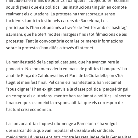
mercaderia en mans de polítics i banquers”. L'objectiu és reclamar
sous dignes i que els polítics i les institucions tinguin en compte
realment els ciutadans. La protesta ha transcorregut sense
incidents i amb to festiu pels carrers de Barcelona, i els
participants l'han retransmès a través de Twitter amb el 'hashtag'
#15mani, que ha ofert moltes imatges i fins i tot filmacions de les
protestes. Tant la convocatòria com les primeres informacions
sobre la protesta s'han difós a través d'internet.
La manifestació de la capital catalana, que ha avançat rere la
pancarta "No som mercaderia en mans de polítics i banquers" ha
anat de Plaça de Catalunya fins el Parc de la Ciutadella, on s'ha
llegit el manifest final. Pel camí els manifestants han reclamat
"sous dignes" i han exigit canvis a la classe política "perquè tingui
en compte els ciutadans" mentre han reclamat a polítics i al sector
financer que assumeixi la responsabilitat que els correspon de
l'actual crisi econòmica.
La convocatòria d'aquest diumenge a Barcelona s'ha volgut
desmarcar de la que van impulsar el dissabte els sindicats
majoritaris i diverses entitats contra les retallades de la Generalitat