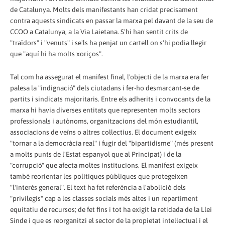
de Catalunya. Molts dels manifestants han cridat precisament
contra aquests sindicats en passar la marxa pel davant de la seu de
CCOO a Catalunya, a la Via Laietana. S'hi han sentit crits de
"traïdors" i "venuts" i se'ls ha penjat un cartell on s'hi podia llegir
que "aquí hi ha molts xoriços".
Tal com ha assegurat el manifest final, l'objecti de la marxa era fer
palesa la "indignació" dels ciutadans i fer-ho desmarcant-se de
partits i sindicats majoritaris. Entre els adherits i convocants de la
marxa hi havia diverses entitats que representen molts sectors
professionals i autònoms, organitzacions del món estudiantil,
associacions de veïns o altres col·lectius. El document exigeix
"tornar a la democràcia real" i fugir del "bipartidisme" (més present
a molts punts de l'Estat espanyol que al Principat) i de la
"corrupció" que afecta moltes institucions. El manifest exigeix
també reorientar les polítiques públiques que protegeixen
"l'interès general". El text ha fet referència a l'abolició dels
"privilegis" cap a les classes socials més altes i un repartiment
equitatiu de recursos; de fet fins i tot ha exigit la retidada de la Llei
Sinde i que es reorganitzi el sector de la propietat intel·lectual i el