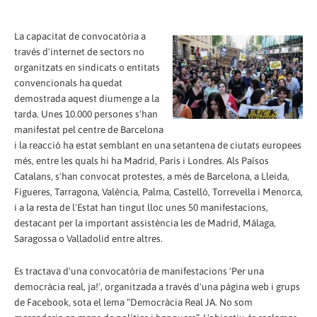
La capacitat de convocatòria a
través d'internet de sectors no
organitzats en sindicats o entitats
convencionals ha quedat
demostrada aquest diumenge a la
tarda. Unes 10.000 persones s'han
manifestat pel centre de Barcelona
i la reacció ha estat semblant en una setantena de ciutats europees
més, entre les quals hi ha Madrid, París i Londres. Als Països
Catalans, s'han convocat protestes, a més de Barcelona, a Lleida,
Figueres, Tarragona, València, Palma, Castelló, Torrevella i Menorca,
i a la resta de l'Estat han tingut lloc unes 50 manifestacions,
destacant per la important assistència les de Madrid, Málaga,
Saragossa o Valladolid entre altres.
Es tractava d'una convocatòria de manifestacions 'Per una
democràcia real, ja!', organitzada a través d'una pàgina web i grups
de Facebook, sota el lema “Democràcia Real JA. No som