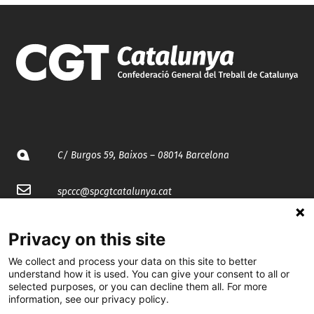
C/ Burgos 59, Baixos – 08014 Barcelona
spccc@
spcgtcatalunya.cat
935 120 481
Privacy on this site
We collect and process your data on this site to better
@CGTCatalunya
understand how it is used. You can give your consent to all or
selected purposes, or you can decline them all. For more
cgtcatalunya
information, see our privacy policy.