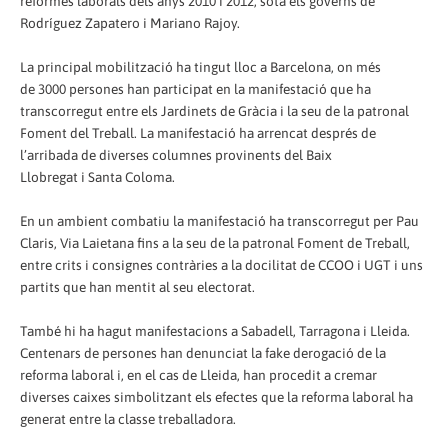
reformes laborals dels anys 2010 i 2012, sota els governs de
Rodríguez Zapatero i Mariano Rajoy.
La principal mobilització ha tingut lloc a Barcelona, on més
de
3000
persones han participat en la manifestació que ha
transcorregut entre els Jardinets de Gràcia i la seu de la patronal
Foment del Treball. La manifestació ha arrencat després de
l’arribada de diverses columnes provinents de
l Baix
Llobregat
i
Santa Coloma
.
En un ambient combatiu la manifestació ha transcorregut per Pau
Claris, Via Laietana fins a la seu de la patronal Foment de Treball,
entre crits i consignes contràries a la docilitat de CCOO i UGT i uns
partits que han mentit al seu electorat.
També hi ha hagut manifestacions a Sabadell, Tarragona i Lleida
.
Centenars de persones han denunciat la fake derogació de la
reforma laboral i, en el cas de Lleida, han procedit a cremar
diverses caixes simbolitzant els efectes que la reforma laboral ha
generat entre la classe treballadora.