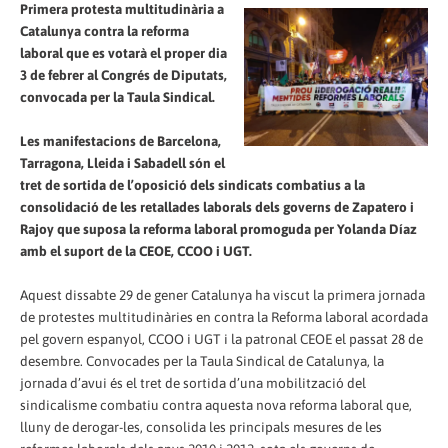
Primera protesta multitudinària a
Catalunya contra la reforma
laboral que es votarà el proper dia
3 de febrer al Congrés de Diputats,
convocada per la Taula Sindical.
Les manifestacions de Barcelona,
Tarragona, Lleida i Sabadell són el
tret de sortida de l’oposició dels sindicats combatius a la
consolidació de les retallades laborals dels governs de Zapatero i
Rajoy que suposa la reforma laboral promoguda per Yolanda Díaz
amb el suport de la CEOE, CCOO i UGT.
Aquest dissabte 29 de gener Catalunya ha viscut la primera jornada
de protestes multitudinàries en contra la Reforma laboral acordada
pel govern espanyol, CCOO i UGT i la patronal CEOE el passat 28 de
desembre. Convocades per la Taula Sindical de Catalunya, la
jornada d’avui és el tret de sortida d’una mobilització del
sindicalisme combatiu contra aquesta nova reforma laboral que,
lluny de derogar-les, consolida les principals mesures de les