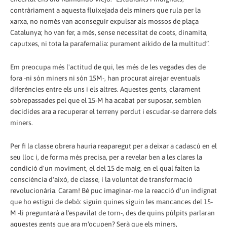
contràriament a aquesta fluixejada dels miners que rula per la
xarxa, no només van aconseguir expulsar als mossos de plaça
Catalunya; ho van fer, a més, sense necessitat de coets, dinamita,
caputxes, ni tota la parafernalia: purament aikido de la multitud”.
Em preocupa més l'actitud de qui, les més de les vegades des de
fora -ni són miners ni són 15M-, han procurat airejar eventuals
diferències entre els uns i els altres. Aquestes gents, clarament
sobrepassades pel que el 15-M ha acabat per suposar, semblen
decidides ara a recuperar el terreny perdut i escudar-se darrere dels
miners.
Per fi la classe obrera hauria reaparegut per a deixar a cadascú en el
seu lloc i, de forma més precisa, per a revelar ben a les clares la
condició d'un moviment, el del 15 de maig, en el qual falten la
consciència d'això, de classe, i la voluntat de transformació
revolucionària. Caram! Bé puc imaginar-me la reacció d'un indignat
que ho estigui de debò: siguin quines siguin les mancances del 15-
M -li preguntarà a l'espavilat de torn-, des de quins púlpits parlaran
aquestes gents que ara m'ocupen? Serà que els miners,