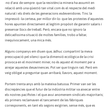
-no d'ara: de sempre- que la resistència minera ha assumit en
relació amb una qüestió tan vital com és el respecte del medi
natural i els drets de les generacions esdevenidores. Tinc la
impressió -la certesa, per millor dir-lo- que les protestes d'aquestes
hores apunten directament al legítim propòsit de garantir salaris i
preservar llocs de treball. Però, encara que no ignoro la
delicadíssima situació de moltes famílies, trobo a faltar,
inequívocament, una mica més.
Alguns companys em diuen que, àdhuc compartint la meva
preocupació pel silenci que la dimensió ecològica de la crisi
provoca en el moviment miner, no és aquest el moment per a
airejar aquestes desavinences. Pot ser que tinguin raó. Però em
veig obligat a preguntar quan arribarà, llavors, aquest moment.
Portem trenta anys amb la mateixa batussa. Primer van ser les
discrepàncies que el futur de la indústria militar va aixecar entre
els nostres pacifistes i el que avui anomenem sindicats majoritaris;
els primers reclamaven el tancament de les fàbriques
corresponents, en tant els segons exigirien, sense més, que es