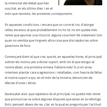
la intensitat del debat que han
suscitat, en els últims dies, i en el
món que resisteix, les protestes corresponents.
En aquestes condicions, i encara que un corre el risc d'atorgar
relleu excessiu al que probablement no ho té, no em queda més
remei que apuntar una intuïció: alguna cosa hem fet malament tots
quan no sembla que tinguem altra cosa que discrepàncies sobre
qüestions de fons.
Començaré dient el que crec que és, en aquestes hores, el principal:
sobren els motius per a donar suport, amb tot el que estigui al
nostre abast, a la protesta minera. Faltaria més! Si a tot arreu
intentem plantar cara a agressions i retallades, com hauria de faltar
el nostre suport a qui, en el món de la mineria, denuncien els
efectes d'unes i altres.
Assenyalat això, que repeteixo és el principal, no queda més remei
que pronunciar-se sobre algunes disputes que estan en la rebotiga.
Estic pensant abans de res, clar, en la qual es pregunta per l'actitud