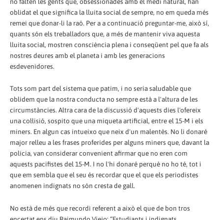
no falten les gents que, obsessionades amb el medi natural, han
oblidat el que significa la lluita social de sempre, no em queda més
remei que donar-li la raó. Per a a continuació preguntar-me, això sí,
quants són els treballadors que, a més de mantenir viva aquesta
lluita social, mostren consciència plena i conseqüent pel que fa als
nostres deures amb el planeta i amb les generacions
esdevenidores.
Tots som part del sistema que patim, i no seria saludable que
oblidem que la nostra conducta no sempre està a l'altura de les
circumstàncies. Altra cara de la discussió d'aquests dies l'ofereix
una col·lisió, sospito que una miqueta artificial, entre el 15-M i els
miners. En algun cas intueixo que neix d'un malentès. No li donaré
major relleu a les frases proferides per alguns miners que, davant la
policia, van considerar convenient afirmar que no eren com
aquests pacifistes del 15-M. I no l'hi donaré perquè no ho té, tot i
que em sembla que el seu és recordar que el que els periodistes
anomenen indignats no són cresta de gall.
No està de més que recordi referent a això el que de bon tros
encertat ens diu Raimundo Viejo: “Estudiants i indignats,