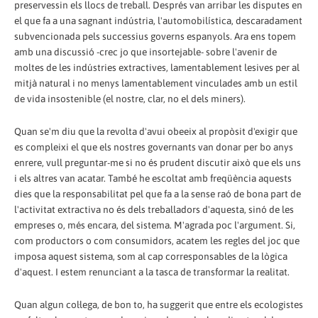
preservessin els llocs de treball. Després van arribar les disputes en
el que fa a una sagnant indústria, l'automobilística, descaradament
subvencionada pels successius governs espanyols. Ara ens topem
amb una discussió -crec jo que insortejable- sobre l'avenir de
moltes de les indústries extractives, lamentablement lesives per al
mitjà natural i no menys lamentablement vinculades amb un estil
de vida insostenible (el nostre, clar, no el dels miners).
Quan se'm diu que la revolta d'avui obeeix al propòsit d'exigir que
es compleixi el que els nostres governants van donar per bo anys
enrere, vull preguntar-me si no és prudent discutir això que els uns
i els altres van acatar. També he escoltat amb freqüència aquests
dies que la responsabilitat pel que fa a la sense raó de bona part de
l'activitat extractiva no és dels treballadors d'aquesta, sinó de les
empreses o, més encara, del sistema. M'agrada poc l'argument. Si,
com productors o com consumidors, acatem les regles del joc que
imposa aquest sistema, som al cap corresponsables de la lògica
d'aquest. I estem renunciant a la tasca de transformar la realitat.
Quan algun col·lega, de bon to, ha suggerit que entre els ecologistes