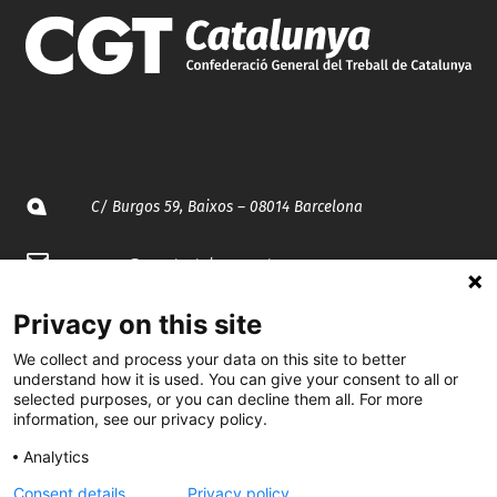
C/ Burgos 59, Baixos – 08014 Barcelona
spccc@
spcgtcatalunya.cat
935 120 481
Privacy on this site
We collect and process your data on this site to better
understand how it is used. You can give your consent to all or
@CGTCatalunya
selected purposes, or you can decline them all. For more
information, see our privacy policy.
cgtcatalunya
Analytics
CGTCatalunya
Consent details
Privacy policy