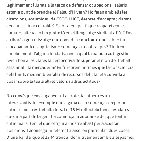
legítimament lliurats a la tasca de defensar ocupacions i salaris,
estan a punt de prendre el Palau d'Hivern? Ho faran amb ells les
direccions, entumides, de CCOO i UGT, després d'acceptar, durant
decennis, l'inacceptable? Escoltarem per fi que reapareixen les
paraules alienació i explotació en el llenguatge sindical a l'ús? Ens
arribarà algun missatge que convidi a concloure que l'objectiu
d'acabar amb el capitalisme comença a recobrar pes? Tindrem
coneixement d'alguna iniciativa en la qual la paraula autogestió
reveli ben a les clares la perspectiva de superar el món del treball
assalariat i la mercaderia? En fi, rebrem notícies que la consciència
dels límits mediambientals i de recursos del planeta convida a
posar sobre la taula altres valors i altres actituds?
No convé que ens enganyem. La protesta minera és un
interessantíssim exemple que alguna cosa comença a explotar
entre els nostres treballadors. I el 15-M reflecteix ben a les clares
que una part de la gent ha començat a adonar-se del que tenim
entre mans. Fem el que estigui al nostre abast per a acostar
posicions. I aconseguim referent a això, en particular, dues coses.
D'una banda, que el 15-M trenqui definitivament amb els espasmes