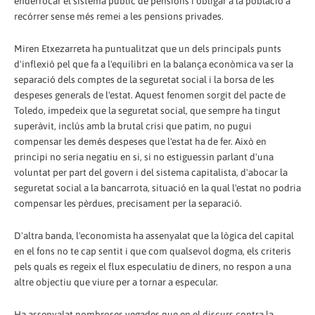
enderrocar el sistema públic de pensions i obligar a la població a
recórrer sense més remei a les pensions privades.
Miren Etxezarreta ha puntualitzat que un dels principals punts
d'inflexió pel que fa a l'equilibri en la balança econòmica va ser la
separació dels comptes de la seguretat social i la borsa de les
despeses generals de l'estat. Aquest fenomen sorgit del pacte de
Toledo, impedeix que la seguretat social, que sempre ha tingut
superàvit, inclús amb la brutal crisi que patim, no pugui
compensar les demés despeses que l'estat ha de fer. Això en
principi no seria negatiu en si, si no estiguessin parlant d'una
voluntat per part del govern i del sistema capitalista, d'abocar la
seguretat social a la bancarrota, situació en la qual l'estat no podria
compensar les pèrdues, precisament per la separació.
D'altra banda, l'economista ha assenyalat que la lògica del capital
en el fons no te cap sentit i que com qualsevol dogma, els criteris
pels quals es regeix el flux especulatiu de diners, no respon a una
altre objectiu que viure per a tornar a especular.
Ha assenyalat nombroses vegades que en el discurs contra la