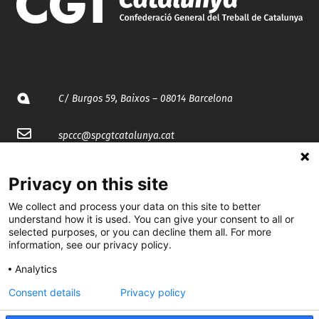
C/ Burgos 59, Baixos – 08014 Barcelona
spccc@
spcgtcatalunya.cat
935 120 481
Privacy on this site
We collect and process your data on this site to better
@CGTCatalunya
understand how it is used. You can give your consent to all or
selected purposes, or you can decline them all. For more
cgtcatalunya
information, see our privacy policy.
CGTCatalunya
Analytics
Consent details
Privacy policy
cgtcatalunya