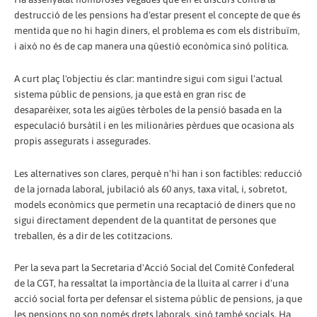
destrucció de les pensions ha d'estar present el concepte de que és
mentida que no hi hagin diners, el problema es com els distribuïm,
i això no és de cap manera una qüestió econòmica sinó política.
A curt plaç l'objectiu és clar: mantindre sigui com sigui l'actual
sistema públic de pensions, ja que està en gran risc de
desaparèixer, sota les aigües tèrboles de la pensió basada en la
especulació bursàtil i en les milionàries pèrdues que ocasiona als
propis assegurats i assegurades.
Les alternatives son clares, perquè n'hi han i son factibles: reducció
de la jornada laboral, jubilació als 60 anys, taxa vital, i, sobretot,
models econòmics que permetin una recaptació de diners que no
sigui directament dependent de la quantitat de persones que
treballen, és a dir de les cotitzacions.
Per la seva part la Secretaria d'Acció Social del Comitè Confederal
de la CGT, ha ressaltat la importància de la lluita al carrer i d'una
acció social forta per defensar el sistema públic de pensions, ja que
les pensions no son només drets laborals, sinó també socials. Ha