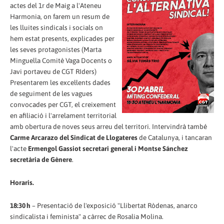
actes del 1r de Maig a l'Ateneu
Harmonia, on farem un resum de
les lluites sindicals i socials on
hem estat presents, explicades per
les seves protagonistes (Marta
Minguella Comitè Vaga Docents o
Javi portaveu de CGT RIders)
Presentarem les excel·lents dades
de seguiment de les vagues
convocades per CGT, el creixement
en afiliació i l'arrelament territorial
amb obertura de noves seus arreu del territori. Intervindrà també
Carme Arcarazo del Sindicat de Llogateres
de Catalunya, i tancaran
l'acte
Ermengol Gassiot secretari general i Montse Sánchez
secretària de Gènere
.
Horaris.
18:30 h
– Presentació de l'exposició "Llibertat Ròdenas, anarco
sindicalista i feminista" a càrrec de Rosalia Molina.