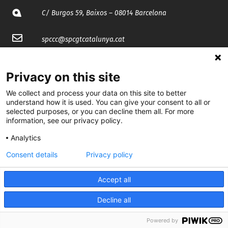
C/ Burgos 59, Baixos – 08014 Barcelona
spccc@
spcgtcatalunya.cat
935 120 481
Privacy on this site
We collect and process your data on this site to better
@CGTCatalunya
understand how it is used. You can give your consent to all or
selected purposes, or you can decline them all. For more
cgtcatalunya
information, see our privacy policy.
CGTCatalunya
Analytics
cgtcatalunya
Consent details
Privacy policy
Accept all
Desenvolupat per
Decline all
Powered by