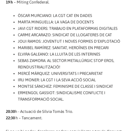
19 h
– Míting Confederal.
ÒSCAR MURCIANO: LA CGT CAT EN DADES
MARTA MINGUELLA: LA VAGA DE DOCENTS
JAVI CGT RIDERS: TRABAJO EN PLATAFORMAS DIGITALES
CARME ARCARAZO: SINDICAT DE LLOGATERES DE CAT
JOUI RAMOS: JOVENTUT I NOVES FORMES D'EXPLOTACIÓ
MARIBEL RAMÍREZ: SANITAT, HEROÏNES EN PRECARI
ELVIRA GALEANO: LA LLUITA DE LES INTERINES
SEBAS ZAMORA: AL SECTOR METAL·LÚRGIC STOP EROS,
REINDUSTRIALITZACIÓ!
MERCÈ MÀRQUEZ: UNIVERSITATS I PRECARIETAT
IRU MONER: LA CGT I LA SEVA ACCIÓ SOCIAL
MONTSE SÀNCHEZ: FEMINISME DE CLASSE I SINDICAT
ERMENGOL GASSIOT: SINDICALISME CONFLICTE I
TRANSFORMACIÓ SOCIAL.
20:30
h - Actuació de Sílvia Tomàs Trio.
22:30
h – Tancament.