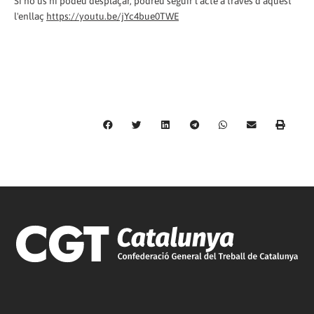
Si no us hi podeu desplaçar, podreu seguir l'acte a través d'aquest
l'enllaç
https://youtu.be/jYc4bue0TWE