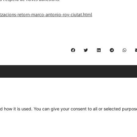
acions-retorn-marco-antonio-roy-ciutat.html
C/ Burgos 59, Baixos – 08014 Barcelona
spccc@
spcgtcatalunya.cat
d how it is used. You can give your consent to all or selected purpos
935 120 481