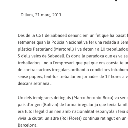
Dilluns, 21 març, 2011
Des de la CGT de Sabadell denunciem un fet que ha pasat f
setmanes quan la Policia Nacional va fer una redada a l'e
plàstics Pasterland (Martorell) i va detenir a 10 treballado
5 d'ells veïns de Sabadell. Es dona la paradoxa que es va sa
treballadors i no a l'empresari, que pel que ens consta te un
de contractacions irregulars arribant a condicions infrahum
sense papers, fent-los treballar en jornades de 12 hores a 
descans setmanal.
Un dels inmigrants detinguts (Marco Antonio Roca) va ser 
país d'origen (Bolivia) de forma irregular ja que tenia famíl
era tutor legal d'un nen amb nacionalitat espanyola i feia 
vivia la ciutat, un altre (Roi Flores) continua retingut en un
Barcelona.