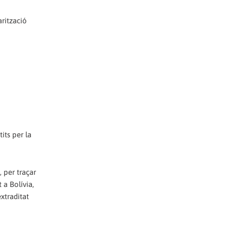
arització
its per la
, per traçar
 a Bolívia,
xtraditat