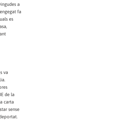
vingudes a
 engegat fa
uals es
asa,
ant
s va
ia.
ores
IE de la
va carta
star sense
 deportat.