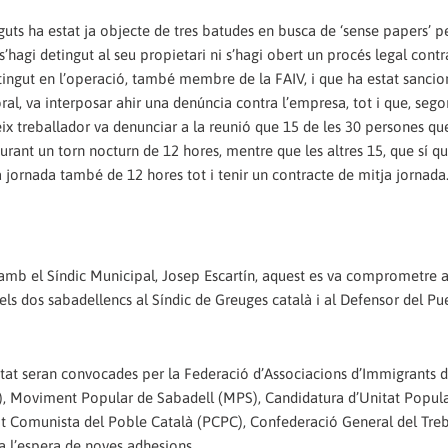
guts ha estat ja objecte de tres batudes en busca de ‘sense papers’ p
s’hagi detingut al seu propietari ni s’hagi obert un procés legal contr
etingut en l’operació, també membre de la FAIV, i que ha estat sanci
al, va interposar ahir una denúncia contra l’empresa, tot i que, sego
ateix treballador va denunciar a la reunió que 15 de les 30 persones qu
urant un torn nocturn de 12 hores, mentre que les altres 15, que sí q
a jornada també de 12 hores tot i tenir un contracte de mitja jornada
b el Síndic Municipal, Josep Escartín, aquest es va comprometre a 
 dels dos sabadellencs al Síndic de Greuges català i al Defensor del P
iutat seran convocades per la Federació d’Associacions d’Immigrants d
V), Moviment Popular de Sabadell (MPS), Candidatura d’Unitat Popul
it Comunista del Poble Català (PCPC), Confederació General del Treb
a l’espera de noves adhesions.