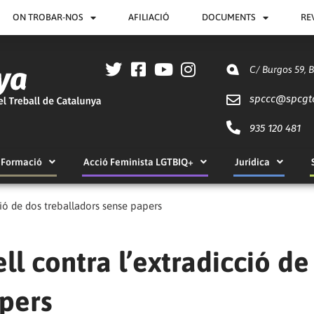
ON TROBAR-NOS
AFILIACIÓ
DOCUMENTS
RE
C/ Burgos 59, 
spccc@
spcgt
935 120 481
Formació
Acció Feminista LGTBIQ+
Jurídica
ció de dos treballadors sense papers
ll contra l’extradicció de
apers