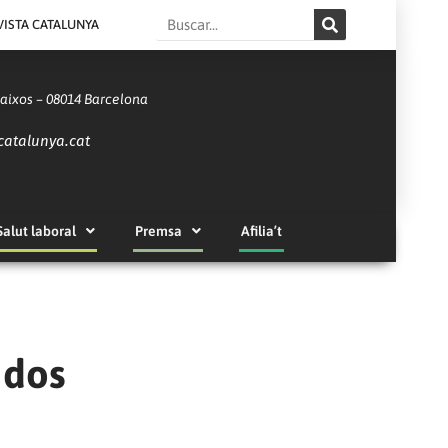
Search
VISTA CATALUNYA
Baixos – 08014 Barcelona
catalunya.cat
Salut laboral
Premsa
Afilia’t
 dos