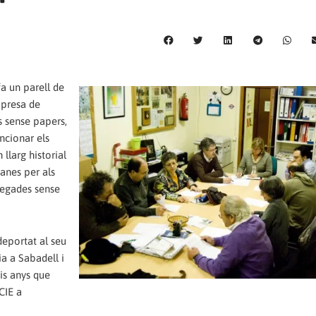
a un parell de
mpresa de
rs sense papers,
ncionar els
 llarg historial
anes per als
vegades sense
deportat al seu
ia a Sabadell i
sis anys que
 CIE a