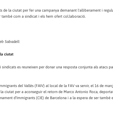
ats de la ciutat per fer una campanya demanant l'alliberament i regul
 també com a sindicat i els hem ofert col.laboració.
eb Sabadell:
a ciutat
 i sindicats es reuneixen per donar una resposta conjunta als atacs pat
igrants del Vallès (FAIV) al local de la FAV va servir, el 16 de març
a la ciutat per a aconseguir el retorn de Marco Antonio Roca, deportat
ernament d’Immigrants (CIE) de Barcelona i a la espera de ser també e