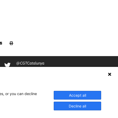
@CGTCatalunya
cgtcatalunya
CGTCatalunya
cgtcatalunya
es, or you can decline
Accept all
Decline all