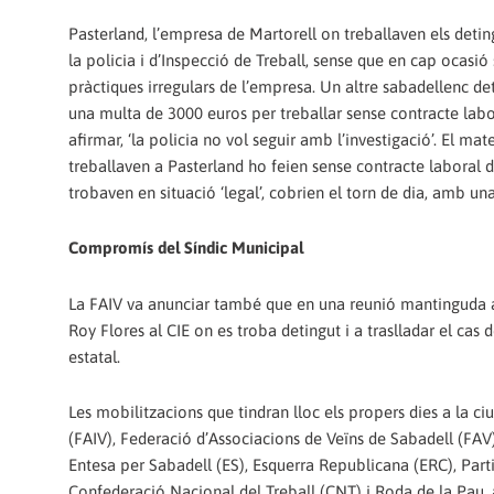
Pasterland, l’empresa de Martorell on treballaven els detin
la policia i d’Inspecció de Treball, sense que en cap ocasió 
pràctiques irregulars de l’empresa. Un altre sabadellenc d
una multa de 3000 euros per treballar sense contracte labor
afirmar, ‘la policia no vol seguir amb l’investigació’. El m
treballaven a Pasterland ho feien sense contracte laboral d
trobaven en situació ‘legal’, cobrien el torn de dia, amb un
Compromís del Síndic Municipal
La FAIV va anunciar també que en una reunió mantinguda am
Roy Flores al CIE on es troba detingut i a traslladar el cas
estatal.
Les mobilitzacions que tindran lloc els propers dies a la c
(FAIV), Federació d’Associacions de Veïns de Sabadell (FA
Entesa per Sabadell (ES), Esquerra Republicana (ERC), Part
Confederació Nacional del Treball (CNT) i Roda de la Pau, 