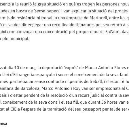
resents a la reunió la greu situació en què es troben les persones nou
tudes en busca de ‘sense papers’ i van explicar la situació del procés
rmís de residència ni treball a una empresa de Martorell, entre les q
 es va decidir engegar una recollida de signatures pel seu retorn a c
, així com convocar una concentració pel proper dimarts 5 d’abril dav
m ple municipal.
ssat dia 10 de març, la deportació ‘exprés’ de Marco Antonio Flores e
a Llei d’Estrangeria espanyola i sense el coneixement de la seva famíl
s, per treballar sense contracte ni permís de treball, i d’estar 16 h
Laietana de Barcelona, Marco Antonio i Roy van ser empresonats al C
ís i d’estar pendent de la resolució d’un recurs judicial contra la se
l coneixement de la seva dona i el seu fill, que durant 36 hores van e
at al CIE a l’espera de la tramitació del seu passaport per tal de ser
resa