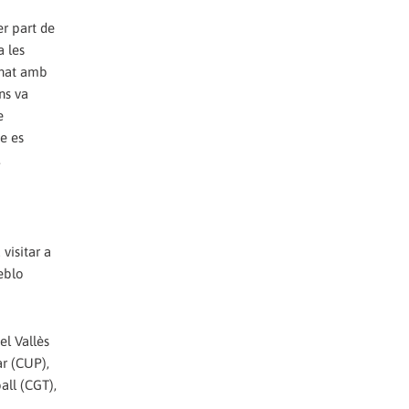
er part de
a les
onat amb
ns va
e
ue es
.
visitar a
ueblo
el Vallès
ar (CUP),
all (CGT),