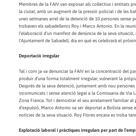
Membres de la FAIV van exposar als col·lectius i entitats p
la ciutat, amb un augment de la pressió policial i de les ba
unes setmanes arrel de la detenció de 10 persones sense pe
trobaven els sabadellencs Roy i Marco Antonio. En la reunió
l’elaboració d’un manifest de denúncia de la seva situació
l’Ajuntament de Sabadell, dia en què es celebrarà el pròxi
Deportació irregular
Tal i com ja va denunciar la FAIV en la concentració del pa
produir d’una forma totalment irregular, vulnerant la pròpi
Després de la seva detenció, juntament amb nou persones mé
incomunicats i sense atenció legal a la Comissaria de Via 
Zona Franca. Tot i demostrar el seu arrelament familiar al pa
d’expulsió, Marco Antonio va ser deportat a Bolívia sense e
notícies de la seva situació. Roy Flores encara es troba tanc
Explotació laboral i pràctiques irregulars per part de l’emp