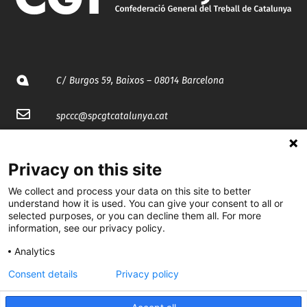
C/ Burgos 59, Baixos – 08014 Barcelona
spccc@
spcgtcatalunya.cat
935 120 481
Privacy on this site
@CGTCatalunya
We collect and process your data on this site to better
understand how it is used. You can give your consent to all or
selected purposes, or you can decline them all. For more
cgtcatalunya
information, see our privacy policy.
CGTCatalunya
Analytics
cgtcatalunya
Consent details
Privacy policy