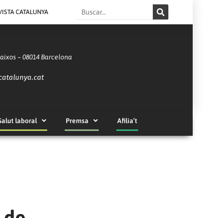
Search
VISTA CATALUNYA
Baixos – 08014 Barcelona
catalunya.cat
Salut laboral
Premsa
Afilia’t
 de