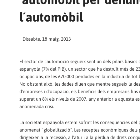
l´automòbil
Dissabte, 18 maig, 2013
El sector de l’automoció segueix sent un dels pilars bàsics
espanyola (7% del PIB), un sector que ha destruït més de 2
ocupacions, de les 670.000 perdudes en la indústria de tot l
No obstant això, les dades diuen que mentre segueix la de
d’empreses i d’ocupació, els beneficis dels empresaris fins 
superat un 8% els nivells de 2007, any anterior a aquesta es
anomenada crisi.
La societat espanyola estem sofrint les conseqüències del 
anomenat “globalització”. Les receptes econòmiques dels
dirigeixen a la recessió, a l’atur i a la pèrdua de drets conq