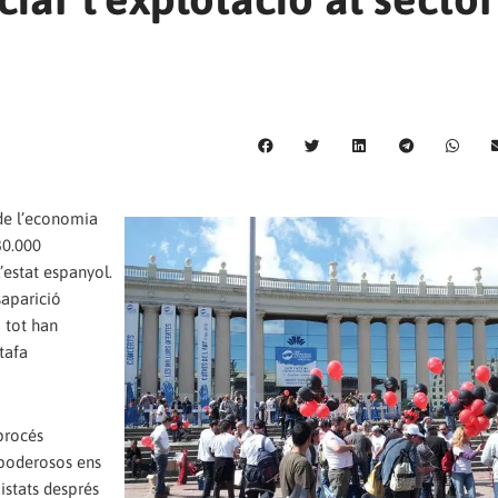
 de l’economia
30.000
’estat espanyol.
saparició
i tot han
tafa
procés
 poderosos ens
uistats després