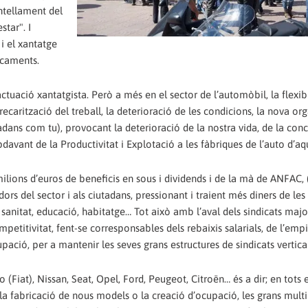
antellament del
tar". I
i el xantatge
ncaments.
tuació xantatgista. Però a més en el sector de l’automòbil, la flexibi
precarització del treball, la deterioració de les condicions, la nova or
dans com tu), provocant la deterioració de la nostra vida, de la conc
capdavant de la Productivitat i Explotació a les fàbriques de l’auto d’aq
n milions d’euros de beneficis en sous i dividends i de la mà de ANFAC,
dors del sector i als ciutadans, pressionant i traient més diners de les
anitat, educació, habitatge… Tot això amb l’aval dels sindicats major
mpetitivitat, fent-se corresponsables dels rebaixis salarials, de l’em
upació, per a mantenir les seves grans estructures de sindicats vertical
(Fiat), Nissan, Seat, Opel, Ford, Peugeot, Citroën… és a dir; en tots 
a fabricació de nous models o la creació d’ocupació, les grans mult