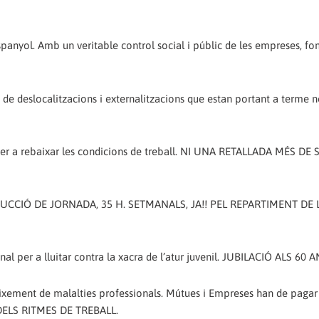
t espanyol. Amb un veritable control social i públic de les empreses, f
ues de deslocalitzacions i externalitzacions que estan portant a terme
per a rebaixar les condicions de treball. NI UNA RETALLADA MÉS DE 
; REDUCCIÓ DE JORNADA, 35 H. SETMANALS, JA!! PEL REPARTIMENT DE 
l per a lluitar contra la xacra de l’atur juvenil. JUBILACIÓ ALS 60 A
eixement de malalties professionals. Mútues i Empreses han de pagar 
A DELS RITMES DE TREBALL.