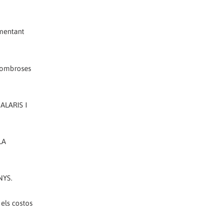
omentant
 nombroses
SALARIS I
LA
NYS.
els costos