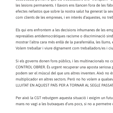
les lesions permanents. I llavors ens llancen fora de les fàb
efectes nefastos que sobre la nostra salut ha generat la s
com clients de les empreses, i en interès d’aquestes, no tre
Els qui ens enfrontem a les decisions inhumanes de les e
represàlies antidemocràtiques racisme o discriminació sindi
mostrar l’altra cara més enllà de la parafernàlia, les llums
Volem treballar i viure dignament com treballadors/es i
Si els governs donen fons públics, i les multinacionals
CONTROL OBRER. És urgent recuperar una aposta seriosa per
podem ser el múscul del que uns altres inventen. Això no é
multiplicador en altres sectors. Però no ho volem a quals
LLUITAT EN AQUEST PAÍS PER A TORNAR AL SEGLE PASSAT
Per això la CGT rebutgem aquesta situació i exigim un futur
mans no vagi a les butxaques d’uns pocs, si no a permetre 