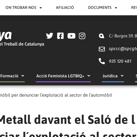
ON TROBAR-NOS
AFILIACIÓ
DOCUMENTS
RE
C/ Burgos 59, 
spccc@
spcgt
935 120 481
Formació
Acció Feminista LGTBIQ+
Jurídica
òbil per denunciar l´explotació al sector de l´automòbil
etall davant el Saló de l
iar l´explotació al sector