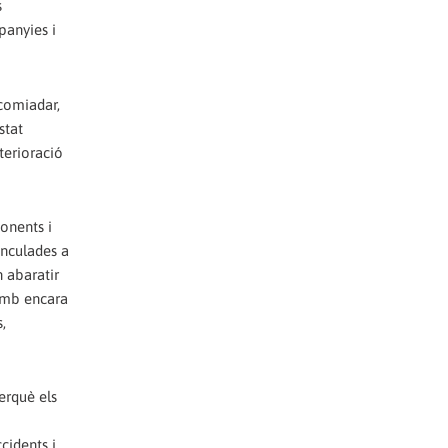
s
panyies i
acomiadar,
stat
terioració
onents i
inculades a
 abaratir
 amb encara
,
erquè els
cidents i