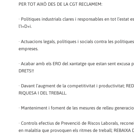
PER TOT AIXÒ DES DE LA CGT RECLAMEM:
· Polítiques industrials clares i responsables en tot l’esta
l’I+D+i.
· Actuacions legals, polítiques i socials contra les polítiq
empreses.
· Acabar amb els ERO del xantatge que estan sent excusa 
DRETS!!
· Davant l’augment de la competitivitat i productivitat
RIQUESA I DEL TREBALL.
· Manteniment i foment de les mesures de relleu generaciona
· Controls efectius de Prevenció de Riscos Laborals, recon
en malaltia que provoquen els ritmes de treball; REBAIX