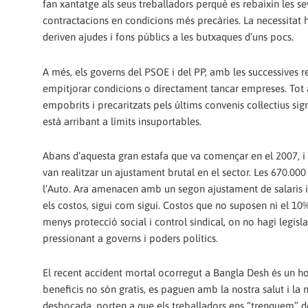
fan xantatge als seus treballadors perquè es rebaixin les se
contractacions en condicions més precàries. La necessitat 
deriven ajudes i fons públics a les butxaques d’uns pocs.
A més, els governs del PSOE i del PP, amb les successives r
empitjorar condicions o directament tancar empreses. Tot a
empobrits i precaritzats pels últims convenis col·lectius sig
està arribant a límits insuportables.
Abans d’aquesta gran estafa que va començar en el 2007, i
van realitzar un ajustament brutal en el sector. Les 670.0
l’Auto. Ara amenacen amb un segon ajustament de salaris i
els costos, sigui com sigui. Costos que no suposen ni el 1
menys protecció social i control sindical, on no hagi legisl
pressionant a governs i poders polítics.
El recent accident mortal ocorregut a Bangla Desh és un h
beneficis no són gratis, es paguen amb la nostra salut i la nos
desbocada, porten a que els treballadors ens “trenquem” des