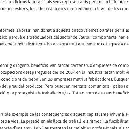
ves condicions laborals i als seus representants perquè facilitin nove
humana estreny, les administracions intercedeixen a favor de les com
eformes laborals, han donat a aquests directius eines barates per a 
ixò perquè els treballadors del sector de l’auto i components, han e
nats pel sindicalisme que ho accepta tot i ens ven a tots. I aquesta de
 enmig d’ingents beneficis, van tancar centenars d’empreses de comp
00 ocupacions desaparegudes des de 2007 en la indústria, estan molt v
 condicions de treball en les empreses matrius fabricadores. Busquen
0% del preu del producte. Però busquen mercats, comunitats i països
ació que protegeixi als treballadors/as. Tot en nom dels seus beneficis
orrible exemple de les conseqüències d’aquest capitalisme inhumà. P
tra vida. La pressió en els llocs de treball, els ritmes i la flexibilitat
prés d’uns anys. I així, augmenten les malalties professionals, els ac