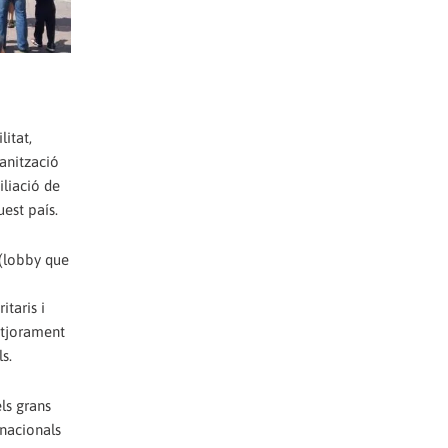
litat,
ganització
iliació de
uest país.
 (lobby que
itaris i
pitjorament
s.
els grans
inacionals