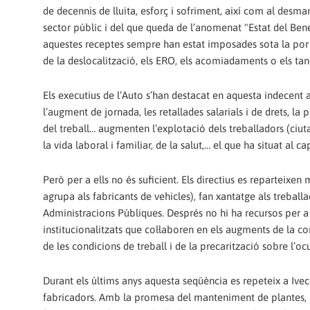
de decennis de lluita, esforç i sofriment, així com al desm
sector públic i del que queda de l’anomenat "Estat del Benes
aquestes receptes sempre han estat imposades sota la por 
de la deslocalització, els ERO, els acomiadaments o els ta
Els executius de l’Auto s’han destacat en aquesta indecent ac
l’augment de jornada, les retallades salarials i de drets, la 
del treball… augmenten l’explotació dels treballadors (ciuta
la vida laboral i familiar, de la salut,… el que ha situat al 
Però per a ells no és suficient. Els directius es reparteixe
agrupa als fabricants de vehicles), fan xantatge als treballa
Administracions Públiques. Després no hi ha recursos per a s
institucionalitzats que col·laboren en els augments de la co
de les condicions de treball i de la precarització sobre l’oc
Durant els últims anys aquesta seqüència es repeteix a Iveco 
fabricadors. Amb la promesa del manteniment de plantes, l