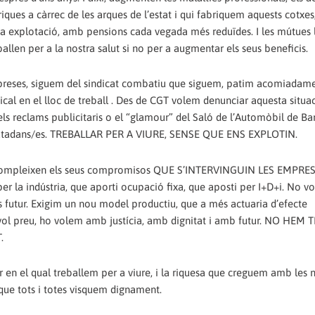
riques a càrrec de les arques de l’estat i qui fabriquem aquests cotxes
eva explotació, amb pensions cada vegada més reduïdes. I les mútues 
ballen per a la nostra salut si no per a augmentar els seus beneficis.
mpreses, siguem del sindicat combatiu que siguem, patim acomiadame
cal en el lloc de treball . Des de CGT volem denunciar aquesta situac
, els reclams publicitaris o el “glamour” del Saló de l’Automòbil de Ba
 ciutadans/es. TREBALLAR PER A VIURE, SENSE QUE ENS EXPLOTIN.
 no compleixen els seus compromisos QUE S’INTERVINGUIN LES EMPRE
 la indústria, que aporti ocupació fixa, que aposti per I+D+i. No v
s futur. Exigim un nou model productiu, que a més actuaria d’efecte
evol preu, ho volem amb justícia, amb dignitat i amb futur. NO HEM 
.
 en el qual treballem per a viure, i la riquesa que creguem amb les 
que tots i totes visquem dignament.