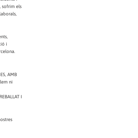
, sofrim els
laborals,
nts,
ió i
rcelona.
SES, AMB
olem ni
TREBALLAT I
nostres