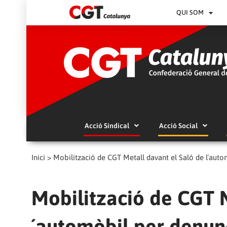
QUI SOM
Acció Sindical
Acció Social
Inici
>
Mobilització de CGT Metall davant el Saló de l´autom
Mobilització de CGT M
´automòbil per denunc