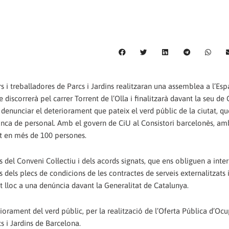
rs i treballadores de Parcs i Jardins realitzaran una assemblea a l’Esp
discorrerà pel carrer Torrent de l’Olla i finalitzarà davant la seu de 
 denunciar el deteriorament que pateix el verd públic de la ciutat, qu
anca de personal. Amb el govern de CiU al Consistori barcelonès, am
uït en més de 100 persones.
 del Conveni Col·lectiu i dels acords signats, que ens obliguen a inte
 dels plecs de condicions de les contractes de serveis externalitzats
t lloc a una denúncia davant la Generalitat de Catalunya.
rament del verd públic, per la realització de l’Oferta Pública d’Ocu
s i Jardins de Barcelona.