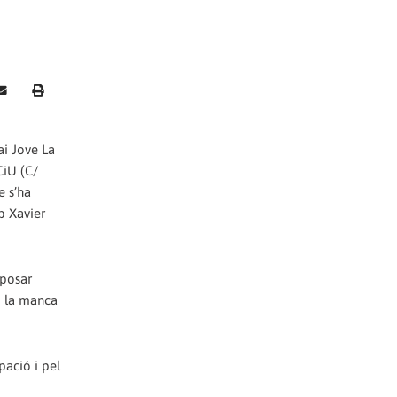
ai Jove La
CiU (C/
e s’ha
b Xavier
rposar
 i la manca
pació i pel