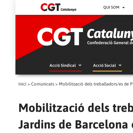
QUI SOM
Acció Sindical
Acció Social
Inici
>
Comunicats
>
Mobilització dels treballadors/es de P
Mobilització dels treb
Jardins de Barcelona e