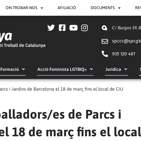
ON TROBAR-NOS
AFILIACIÓ
DOCUMENTS
RE
C/ Burgos 59, 
spccc@
spcgt
935 120 481
Formació
Acció Feminista LGTBIQ+
Jurídica
arcs i Jardins de Barcelona el 18 de març fins el local de CiU
alladors/es de Parcs i
l 18 de març fins el loca