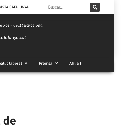
Search
VISTA CATALUNYA
Baixos – 08014 Barcelona
catalunya.cat
Salut laboral
Premsa
Afilia’t
l de