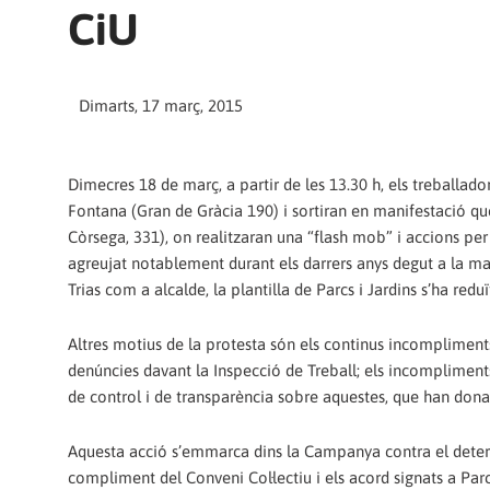
CiU
Dimarts, 17 març, 2015
Dimecres 18 de març, a partir de les 13.30 h, els treballado
Fontana (Gran de Gràcia 190) i sortiran en manifestació que 
Còrsega, 331), on realitzaran una “flash mob” i accions per
agreujat notablement durant els darrers anys degut a la m
Trias com a alcalde, la plantilla de Parcs i Jardins s’ha red
Altres motius de la protesta són els continus incompliments
denúncies davant la Inspecció de Treball; els incompliments
de control i de transparència sobre aquestes, que han dona
Aquesta acció s’emmarca dins la Campanya contra el deterio
compliment del Conveni Col·lectiu i els acord signats a Parc