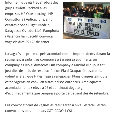
Informem que els treballadors del
grup Hewlett-Packard a les
empreses HP Outsourcing i HP
Consultoria i Aplicacions, amb
centres a Sant Cugat, Madrid,
Saragossa, Oviedo, Lleó, Pamplona
i València han decidit convocar
vaga els dies 25 i 26 de gener.
La vaga és en protesta pels acomiadaments improcedents durant la
setmana passada: tres companys a Saragossa el dimarts, un
company a Lleó el dimecres i un company a Madrid el dijous tot
just dies després de l'expiració d'un Pla d'Ocupació basat en la
voluntarietat, que HP es nega a renegociar. Plans d'aquesta índole
estan vigents en canvi en altres països europeus. Amb aquests
acomiadaments s'eleva a 26 el continuat degoteig
d'acomiadaments que l'empresa porta perpetrant des de setembre.
Les convocatòries de vagues es realitzaran a nivell estatal i estan
convocades pels sindicats CGT, CCOO, i CSI.