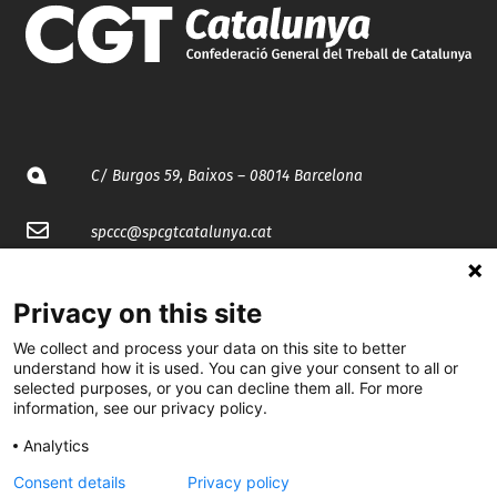
C/ Burgos 59, Baixos – 08014 Barcelona
spccc@
spcgtcatalunya.cat
935 120 481
Privacy on this site
We collect and process your data on this site to better
@CGTCatalunya
understand how it is used. You can give your consent to all or
selected purposes, or you can decline them all. For more
cgtcatalunya
information, see our privacy policy.
CGTCatalunya
Analytics
cgtcatalunya
Consent details
Privacy policy