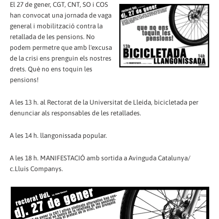
El 27 de gener, CGT, CNT, SO i COS
han convocat una jornada de vaga
general i mobilització contra la
retallada de les pensions. No
podem permetre que amb l'excusa
de la crisi ens prenguin els nostres
drets. Què no ens toquin les
pensions!
A les 13 h. al Rectorat de la Universitat de Lleida, bicicletada per
denunciar als responsables de les retallades.
A les 14 h. llangonissada popular.
A les 18 h. MANIFESTACIÓ amb sortida a Avinguda Catalunya/
c.Lluis Companys.