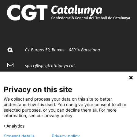
C/ Burgos 59, Baixos – 08014 Barcelona
spccc@
spcgtcatalunya.cat
935 120 481
Privacy on this site
@CGTCatalunya
We collect and process your data on this site to better
understand how it is used. You can give your consent to all or
selected purposes, or you can decline them all. For more
cgtcatalunya
information, see our privacy policy.
CGTCatalunya
Analytics
cgtcatalunya
Consent details
Privacy policy