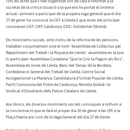
Tots els actes que s’han organitzat són de cara a informar a la
societat de la crítica situació a la que ens ha portat el sistema
actual i animant a participar de la propera vaga general que el dia
27 de gener ha convocat la CGT a Lleida (i que arreu del principat
convoquen CGT, CNT-Catalunya, COS i Solidaritat Obrera).
Els moviments socials, amb motiu de la reforma de les pensions,
treballen conjuntament sota el nom "Assemblea de Col·lectius pel
Repartiment del Treball i la Riquesa de Lleida", assemblea en la que
hi participen: Assemblea Ciutadana "Que la Crisi la Paguin els Rics",
Assemblea de Joves de Lleida, Banc del Temps de la Bordeta,
Confederació General del Treball de Lleida, Centre Social
Autogestionat La Maranya, Candidatura d'Unitat Popular de Lleida,
Partit Comunista del Poble de Catalunya, Revolta Global i el
Sindicat d'Estudiants dels Països Catalans de Lleida.
Així doncs, els diversos moviments socials convoquen a tothom a
la concentració que es farà el proper dia 20 de gener a les 19h a la
Plaça Paeria així com de la Vaga General del dia 27 de Gener.