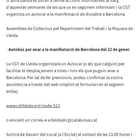
D’altra banda es duran a terme accions informatives al llarg
d’aquestes setmanes de les que us en seguirem informant i la CGT
organitza un autocar a la manifestació de dissabte a Barcelona.
Assemblea de Col·lectius pel Repartiment del Treball i la Riquesa de
Lleida.
-
Autobús per anar a la manifestació de Barcelona del 22 de gener:
La CGT de Lleida organitzarà un Autocar (o els que calguin) per
facilitar el desplaçament a totes i tots els que puguin anar a
Barcelona. Per tal de fer previsions, podeu confirmar la vostra
assistència a través del web omplint el formulari en el següent
enllaç:
www.cgtlleida.org/node/513
o enviant un correu-e a lleida@cgtcatalunya.cat
Sortirà de davant del Local (a l'Esclat) al voltant de les 11:00 hores i