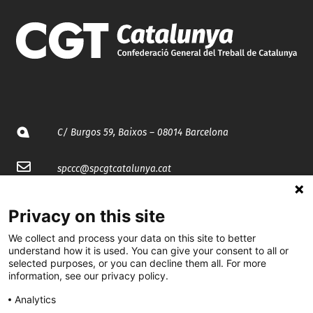
C/ Burgos 59, Baixos – 08014 Barcelona
spccc@
spcgtcatalunya.cat
935 120 481
Privacy on this site
We collect and process your data on this site to better
@CGTCatalunya
understand how it is used. You can give your consent to all or
selected purposes, or you can decline them all. For more
cgtcatalunya
information, see our privacy policy.
CGTCatalunya
Analytics