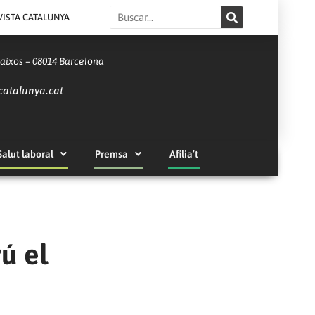
Search
VISTA CATALUNYA
Baixos – 08014 Barcelona
catalunya.cat
Salut laboral
Premsa
Afilia’t
ú el