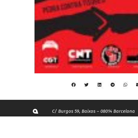
C/ Burgos 59, Baixos – 08014 Barcelona
spccc@
spcgtcatalunya.cat