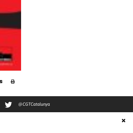
@CGTCatalunya
cgtcatalunya
CGTCatalunya