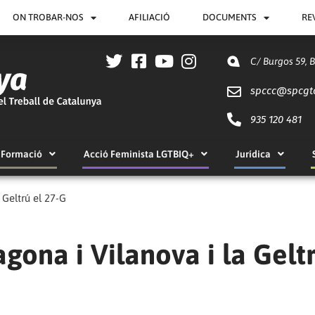
ON TROBAR-NOS
AFILIACIÓ
DOCUMENTS
RE
C/ Burgos 59, 
spccc@
spcgt
935 120 481
Formació
Acció Feminista LGTBIQ+
Jurídica
 Geltrú el 27-G
gona i Vilanova i la Geltr