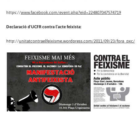
https://
www.facebook.com/event.php?eid=224807047574719
Declaració d'UCFR contra l’acte feixista:
http://
unitatcontraelfeixisme.wordpress.com/2011/09/23/fora_pxc/