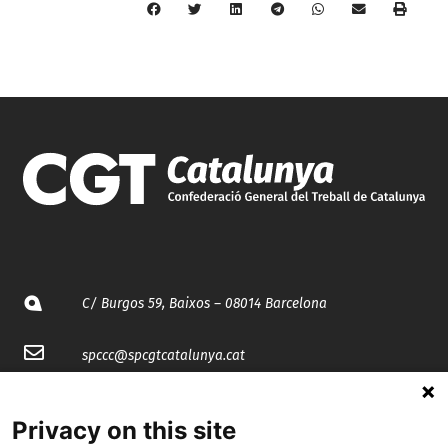
C/ Burgos 59, Baixos – 08014 Barcelona
spccc@
spcgtcatalunya.cat
935 120 481
Privacy on this site