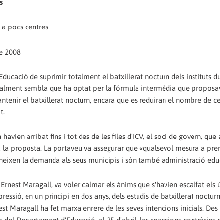
s
à a pocs centres
e 2008
ucació de suprimir totalment el batxillerat nocturn dels instituts du
inalment sembla que ha optat per la fórmula intermèdia que proposa
antenir el batxillerat nocturn, encara que es reduiran el nombre de c
t.
 havien arribat fins i tot des de les files d'ICV, el soci de govern, que 
a la proposta. La portaveu va assegurar que «qualsevol mesura a pre
neixen la demanda als seus municipis i són també administració educ
Ernest Maragall, va voler calmar els ànims que s'havien escalfat els ú
essió, en un principi en dos anys, dels estudis de batxillerat nocturn
st Maragall ha fet marxa enrere de les seves intencions inicials. Des
 del Departament d'Educació, el 25 d'abril, les reaccions contràries 