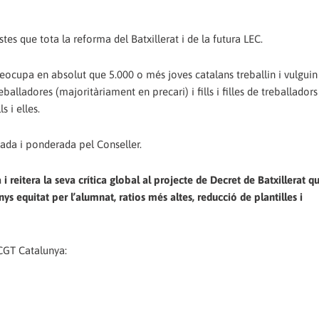
stes que tota la reforma del Batxillerat i de la futura LEC.
reocupa en absolut que 5.000 o més joves catalans treballin i vulguin 
balladores (majoritàriament en precari) i fills i filles de treballadors
s i elles.
jada i ponderada pel Conseller.
eitera la seva crítica global al projecte de Decret de Batxillerat q
s equitat per l’alumnat, ratios més altes, reducció de plantilles i
CGT Catalunya: