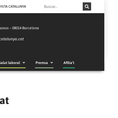
Search
VISTA CATALUNYA
Baixos – 08014 Barcelona
catalunya.cat
Salut laboral
Premsa
Afilia’t
at