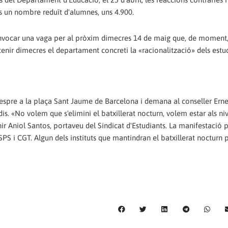
ats un nombre reduït d'alumnes, uns 4.900.
onvocar una vaga per al pròxim dimecres 14 de maig que, de moment
tenir dimecres el departament concreti la «racionalització» dels estud
vespre a la plaça Sant Jaume de Barcelona i demana al conseller Erne
s. «No volem que s'elimini el batxillerat nocturn, volem estar als niv
ir Aniol Santos, portaveu del Sindicat d'Estudiants. La manifestació p
PS i CGT. Algun dels instituts que mantindran el batxillerat nocturn 