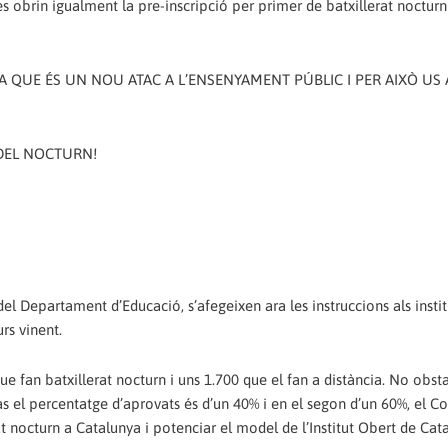
obrin igualment la pre-inscripció per primer de batxillerat nocturn
A QUE ÉS UN NOU ATAC A L’ENSENYAMENT PÚBLIC I PER AIXÒ US
Ó DEL NOCTURN!
t del Departament d’Educació, s’afegeixen ara les instruccions als insti
rs vinent.
 fan batxillerat nocturn i uns 1.700 que el fan a distància. No obsta
as el percentatge d’aprovats és d’un 40% i en el segon d’un 60%, el Co
t nocturn a Catalunya i potenciar el model de l’Institut Obert de Cat