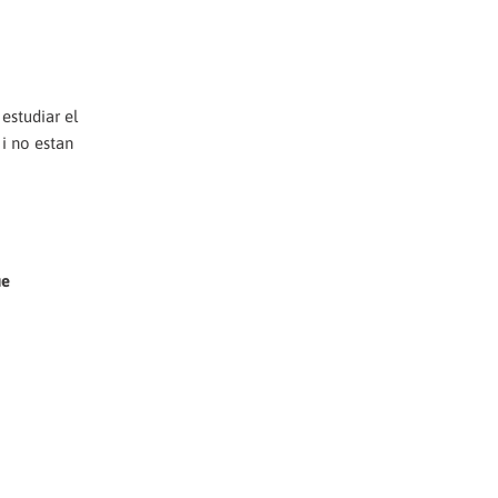
estudiar el
 i no estan
ue