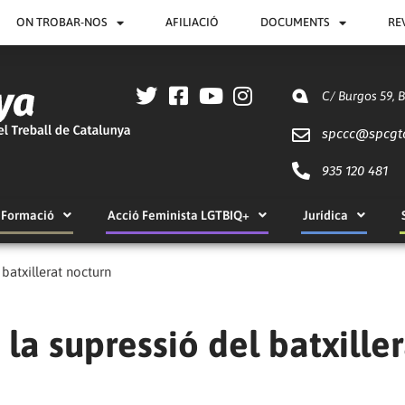
ON TROBAR-NOS
AFILIACIÓ
DOCUMENTS
RE
C/ Burgos 59, 
spccc@
spcgt
935 120 481
Formació
Acció Feminista LGTBIQ+
Jurídica
 batxillerat nocturn
la supressió del batxiller