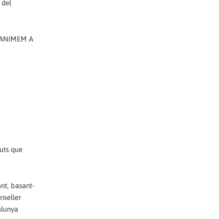
 del
 ANIMEM A
tuts que
nt, basant-
nseller
alunya