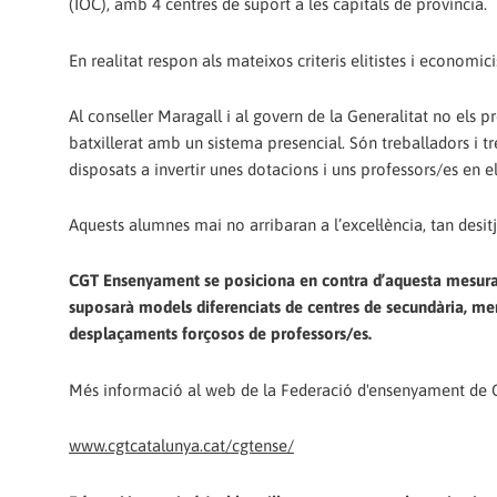
(IOC), amb 4 centres de suport a les capitals de província.
En realitat respon als mateixos criteris elitistes i economici
Al conseller Maragall i al govern de la Generalitat no els p
batxillerat amb un sistema presencial. Són treballadors i tre
disposats a invertir unes dotacions i uns professors/es en ell
Aquests alumnes mai no arribaran a l’excel·lència, tan desit
CGT Ensenyament se posiciona en contra d’aquesta mesura i r
suposarà models diferenciats de centres de secundària, meny
desplaçaments forçosos de professors/es.
Més informació al web de la Federació d'ensenyament de 
www.cgtcatalunya.cat/cgtense/