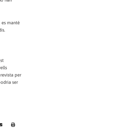
, es manté
is.
st
ells
revista per
podria ser