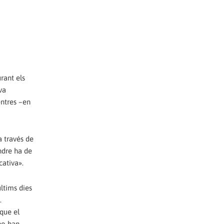
rant els
va
entres –en
a través de
ndre ha de
ativa».
ltims dies
.
 que el
no han