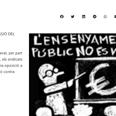
SIÓ DEL
erat, per part
 els sindicats
ra oposició a
ió contra