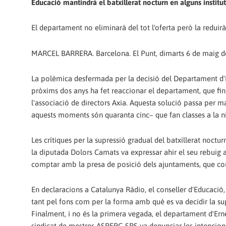
Educació mantindrà el batxillerat nocturn en alguns institut
El departament no eliminarà del tot l'oferta però la reduir
MARCEL BARRERA. Barcelona. El Punt, dimarts 6 de maig d
La polèmica desfermada per la decisió del Departament d'Ed
pròxims dos anys ha fet reaccionar el departament, que f
l'associació de directors Axia. Aquesta solució passa per m
aquests moments són quaranta cinc– que fan classes a la ni
Les crítiques per la supressió gradual del batxillerat nocturn
la diputada Dolors Camats va expressar ahir el seu rebuig 
comptar amb la presa de posició dels ajuntaments, que co
En declaracions a Catalunya Ràdio, el conseller d'Educació, 
tant pel fons com per la forma amb què es va decidir la supr
Finalment, i no és la primera vegada, el departament d'Erne
sindicat de mestres ASPEPC-SPS va denunciar les intencions