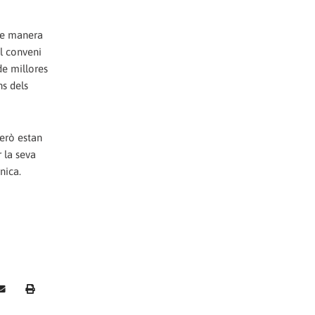
 de manera
l conveni
de millores
ns dels
però estan
 la seva
nica.