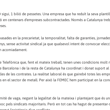
 sigui, 1 bilió de pessetes. Una empresa que ha reduït la seva plantil
ció en centenars d'empreses subcontractades. Només a Catalunya treb
ses.
sades en la precarietat, la temporalitat, falta de garanties, jornades
ys, sense activitat sindical ja que qualsevol intent de convocar elecc
 en acomiadament.
e Telefònica que, fent el mateix treball, tenen unes condicions molt m
e Barcelona i de la resta de Catalunya ha coordinat i donat suport al
les de les contrates. La realitat laboral és que gairebé totes les empr
s en el sector de metall. Per això la FEMEC hem participat en la con
tè de vaga, negant la legalitat de la mateixa i plantejant que és u
oc pels sindicats majoritaris. Però en tot cas ha hagut de presentar-s
gut l'existència d'un conflicte.