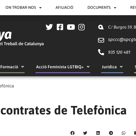
ON TROBAR-NOS
AFILIACIÓ
DOCUMENTS
RE
C/ Burgos 59, 
spccc@
spcgt
935 120 481
Formació
Acció Feminista LGTBIQ+
Jurídica
efònica
 contrates de Telefònica