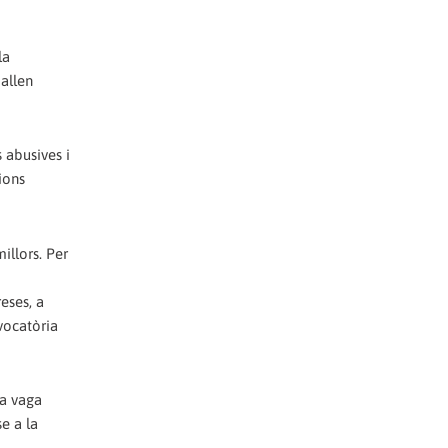
la
allen
 abusives i
ions
illors. Per
eses, a
vocatòria
na vaga
e a la