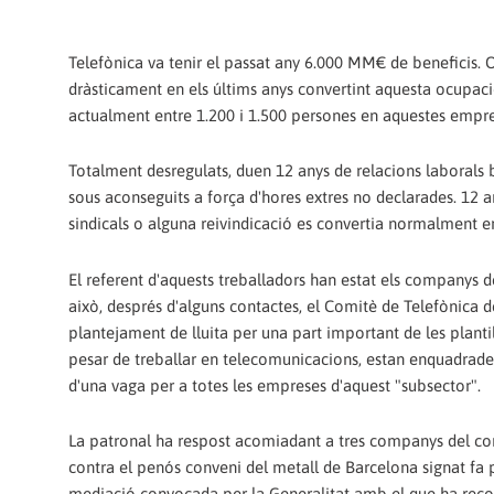
Telefònica va tenir el passat any 6.000 MM€ de beneficis. O
dràsticament en els últims anys convertint aquesta ocupa
actualment entre 1.200 i 1.500 persones en aquestes empre
Totalment desregulats, duen 12 anys de relacions laborals ba
sous aconseguits a força d'hores extres no declarades. 12 an
sindicals o alguna reivindicació es convertia normalment
El referent d'aquests treballadors han estat els companys d
això, després d'alguns contactes, el Comitè de Telefònica d
plantejament de lluita per una part important de les plantil
pesar de treballar en telecomunicacions, estan enquadrade
d'una vaga per a totes les empreses d'aquest "subsector".
La patronal ha respost acomiadant a tres companys del comi
contra el penós conveni del metall de Barcelona signat fa p
mediació convocada per la Generalitat amb el que ha recone