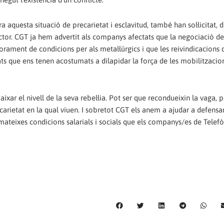
ra aquesta situació de precarietat i esclavitud, també han sol·licitat,
ctor. CGT ja hem advertit als companys afectats que la negociació de
orament de condicions per als metal·lúrgics i que les reivindicacions 
ats que ens tenen acostumats a dilapidar la força de les mobilitzacio
aixar el nivell de la seva rebel·lia. Pot ser que recondueixin la vaga, 
arietat en la qual viuen. I sobretot CGT els anem a ajudar a defensar
es mateixes condicions salarials i socials que els companys/es de Telefò