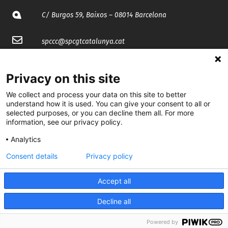
C/ Burgos 59, Baixos – 08014 Barcelona
spccc@
spcgtcatalunya.cat
935 120 481
Privacy on this site
We collect and process your data on this site to better
@CGTCatalunya
understand how it is used. You can give your consent to all or
selected purposes, or you can decline them all. For more
cgtcatalunya
information, see our privacy policy.
CGTCatalunya
Analytics
cgtcatalunya
Consent details
Privacy policy
Accept all
Desenvolupat per
Decline all
Powered by