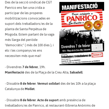
Des de la secció sindical de CGT
Panrico ens fan una crida a
participar de les properes
mobilitzacions convocades en
suport dels treballadors/es de la
planta de Santa Perpètua de
Mogoda. Estem parlant de la vaga
més llarga del periòde
"democràtic" ( més de 100 dies ), i
els i les companys/es ens
necessiten més que mai!
- Divendres
7 de febrer
, 19h.
Manifestació
des de la Plaça de la Creu Alta,
Sabadell
.
- Dissabte
8 de febrer
.
Vermut solidari
des de les 10h a la plaça
Catalunya de
Mollet
.
- Dissabte
8 de febrer
.
Acte de suport
amb presència de
treballadors/es de Panrico, al restaurant-llibreria Anònims de