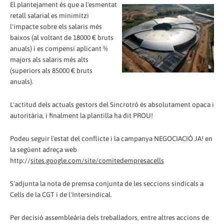
El plantejament és que a l'esmentat
retall salarial es minimitzi
l'impacte sobre els salaris més
baixos (al voltant de 18000 € bruts
anuals) i es compensi aplicant %
majors als salaris més alts
(superiors als 85000 € bruts
anuals).
L'actitud dels actuals gestors del Sincrotró és absolutament opaca i
autoritària, i finalment la plantilla ha dit PROU!
Podeu seguir l'estat del conflicte i la campanya NEGOCIACIÓ JA! en
la següent adreça web
http://
sites.google.com/site/comitedempresacells
S'adjunta la nota de premsa conjunta de les seccions sindicals a
Cells de la CGT i de l'Intersindical.
Per decisió assembleària dels treballadors, entre altres accions de