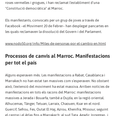
roses vermelles i grogues, i han reclamat l'establiment d'una
"Constitució democràtica" al Marroc.
Els manifestants, convocats per un grup de joves a través de
Facebook –el Moviment 20 de Febrer– han desplegat pancartes en
les quals reclamaven la dissolució del Govern i del Parlament.
www.nodo50.org/info/Miles-de-personas-por-el-cambio-en.html
Processos de canvis al Marroc. Manifestacions
per tot el país
Alguns esperaven més. Les manifestacions a Rabat, Casablanca i
Marrakech no han estat tan massives com s'esperaven. No obstant
això, l'extensió del moviment ha estat massiva. Arriben notícies de
manifestacions en tots els racons del Marroc: manifestacions
massives a Jerada i Bouarfa, també a Oujda, en la regió oriental.
Alhucemas, Tànger, Tetuan, Larraix, Chaouen, Ksar en el nord.
Guercif, Sefrou, Fes, Outat El Haj, Azrou, Khenifra, Missour, seguint
el centre i el Atlas fins a Marrakech; al sud Tata, Agadir, Inzeggan…i