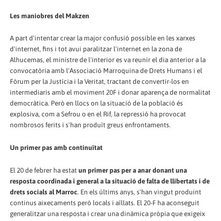
Les maniobres del Makzen
A part d'intentar crear la major confusió possible en les xarxes
d'internet, fins i tot avui paralitzar l'internet en la zona de
Alhucemas, el ministre de l'interior es va reunir el dia anterior a la
convocatòria amb l'Associació Marroquina de Drets Humans i el
Fòrum per la Justícia i la Veritat, tractant de convertir-los en
intermediaris amb el moviment 20F i donar aparença de normalitat
democràtica. Però en llocs on la situació de la població és
explosiva, com a Sefrou o en el Rif, la repressió ha provocat
nombrosos ferits i s'han produït greus enfrontaments.
Un primer pas amb continuïtat
El 20 de febrer ha estat
un primer pas per a anar donant una
resposta coordinada i general a la situació de falta de llibertats i de
drets socials al Marroc
. En els últims anys, s'han vingut produint
continus aixecaments però locals i aïllats. El 20-F ha aconseguit
generalitzar una resposta i crear una dinàmica pròpia que exigeix