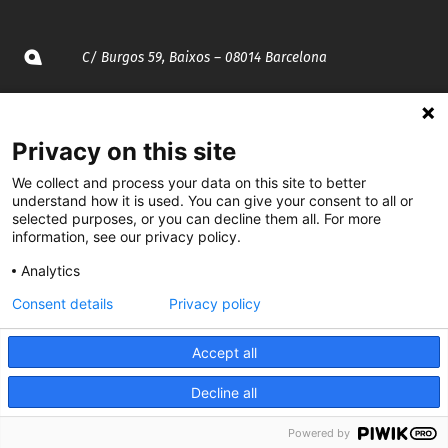
C/ Burgos 59, Baixos – 08014 Barcelona
spccc@
spcgtcatalunya.cat
Privacy on this site
935 120 481
We collect and process your data on this site to better
understand how it is used. You can give your consent to all or
@CGTCatalunya
selected purposes, or you can decline them all. For more
information, see our privacy policy.
cgtcatalunya
Analytics
CGTCatalunya
Consent details
Privacy policy
cgtcatalunya
Accept all
Decline all
Desenvolupat per
Powered by