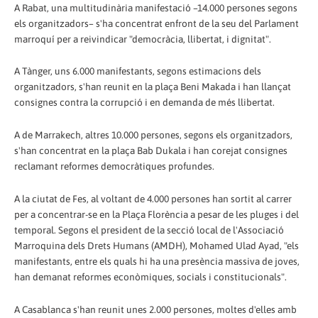
A Rabat, una multitudinària manifestació –14.000 persones segons
els organitzadors– s'ha concentrat enfront de la seu del Parlament
marroquí per a reivindicar "democràcia, llibertat, i dignitat".
A Tànger, uns 6.000 manifestants, segons estimacions dels
organitzadors, s'han reunit en la plaça Beni Makada i han llançat
consignes contra la corrupció i en demanda de més llibertat.
A de Marrakech, altres 10.000 persones, segons els organitzadors,
s'han concentrat en la plaça Bab Dukala i han corejat consignes
reclamant reformes democràtiques profundes.
A la ciutat de Fes, al voltant de 4.000 persones han sortit al carrer
per a concentrar-se en la Plaça Florència a pesar de les pluges i del
temporal. Segons el president de la secció local de l'Associació
Marroquina dels Drets Humans (AMDH), Mohamed Ulad Ayad, "els
manifestants, entre els quals hi ha una presència massiva de joves,
han demanat reformes econòmiques, socials i constitucionals".
A Casablanca s'han reunit unes 2.000 persones, moltes d'elles amb