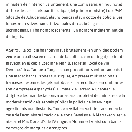
ministeri de l'interior, l'ajuntament, una comissaria, un nou hotel
de luxe, les seus dels partits Istiqal (del primer ministre) i del PAM
(alcalde de Alhucemas), alguns bancs i algun cotxe de policia. Les
forces repressives han utilitzat bales de cautxú i gasos
lacrimògens. Hi ha nombrosos ferits i un nombre indeterminat de
detinguts.
A Sefrou, la policia ha intervingut brutalment (en un video podem
veure una pallissa en el carrer de la policia a un detingut), ferint de
gravetat en el cap a Ezedinne Manjli, secretari local de Via
Democràtica. També a Tànger s'han produït forts enfrontaments i
s'ha atacat bancs i zones turístiques, empreses multinacionals
franceses i espanyoles (els autobusos i la recollida d'escombraries
són d'empreses espanyoles). El mateix a Larraix. A Chaouen, al
dirigir-se les manifestacions a una casa propietat del ministre de la
modernització dels serveis públics la policia ha intervingut
agredint als manifestants. També a Asilah es va intentar cremar la
casa de l'exministre i cacic de la zona Benaisssa. A Marrakech, es va
atacar el MacDonald's de l'Avinguda Mohamed V, així com bancs i
comerços de marques estrangeres.