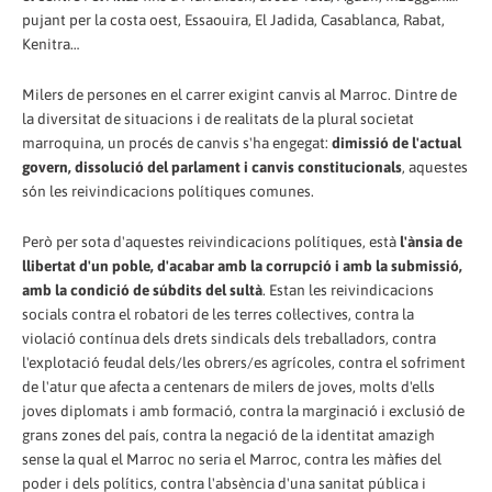
pujant per la costa oest, Essaouira, El Jadida, Casablanca, Rabat,
Kenitra…
Milers de persones en el carrer exigint canvis al Marroc. Dintre de
la diversitat de situacions i de realitats de la plural societat
marroquina, un procés de canvis s'ha engegat:
dimissió de l'actual
govern, dissolució del parlament i canvis constitucionals
, aquestes
són les reivindicacions polítiques comunes.
Però per sota d'aquestes reivindicacions polítiques, està
l'ànsia de
llibertat d'un poble, d'acabar amb la corrupció i amb la submissió,
amb la condició de súbdits del sultà
. Estan les reivindicacions
socials contra el robatori de les terres col·lectives, contra la
violació contínua dels drets sindicals dels treballadors, contra
l'explotació feudal dels/les obrers/es agrícoles, contra el sofriment
de l'atur que afecta a centenars de milers de joves, molts d'ells
joves diplomats i amb formació, contra la marginació i exclusió de
grans zones del país, contra la negació de la identitat amazigh
sense la qual el Marroc no seria el Marroc, contra les màfies del
poder i dels polítics, contra l'absència d'una sanitat pública i