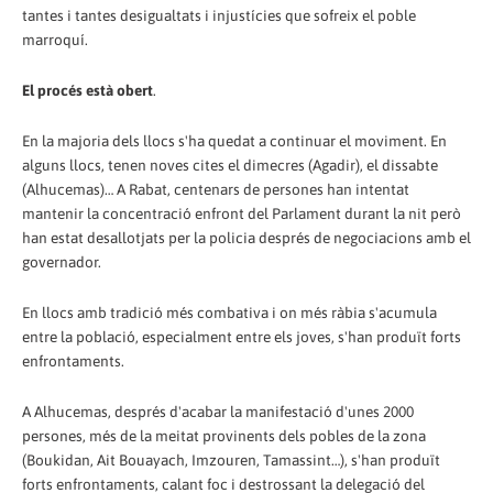
tantes i tantes desigualtats i injustícies que sofreix el poble
marroquí.
El procés està obert
.
En la majoria dels llocs s'ha quedat a continuar el moviment. En
alguns llocs, tenen noves cites el dimecres (Agadir), el dissabte
(Alhucemas)… A Rabat, centenars de persones han intentat
mantenir la concentració enfront del Parlament durant la nit però
han estat desallotjats per la policia després de negociacions amb el
governador.
En llocs amb tradició més combativa i on més ràbia s'acumula
entre la població, especialment entre els joves, s'han produït forts
enfrontaments.
A Alhucemas, després d'acabar la manifestació d'unes 2000
persones, més de la meitat provinents dels pobles de la zona
(Boukidan, Ait Bouayach, Imzouren, Tamassint…), s'han produït
forts enfrontaments, calant foc i destrossant la delegació del