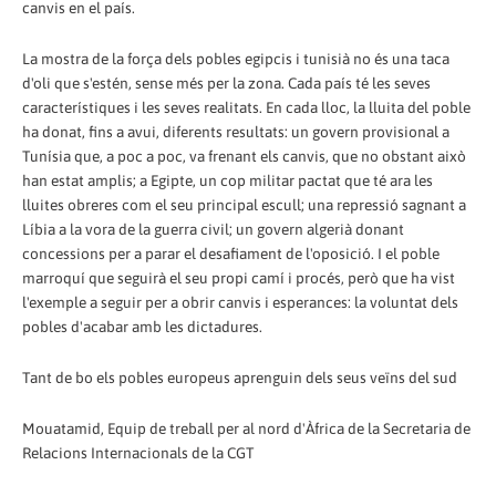
canvis en el país.
La mostra de la força dels pobles egipcis i tunisià no és una taca
d'oli que s'estén, sense més per la zona. Cada país té les seves
característiques i les seves realitats. En cada lloc, la lluita del poble
ha donat, fins a avui, diferents resultats: un govern provisional a
Tunísia que, a poc a poc, va frenant els canvis, que no obstant això
han estat amplis; a Egipte, un cop militar pactat que té ara les
lluites obreres com el seu principal escull; una repressió sagnant a
Líbia a la vora de la guerra civil; un govern algerià donant
concessions per a parar el desafiament de l'oposició. I el poble
marroquí que seguirà el seu propi camí i procés, però que ha vist
l'exemple a seguir per a obrir canvis i esperances: la voluntat dels
pobles d'acabar amb les dictadures.
Tant de bo els pobles europeus aprenguin dels seus veïns del sud
Mouatamid, Equip de treball per al nord d'Àfrica de la Secretaria de
Relacions Internacionals de la CGT