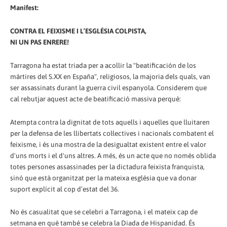
Manifest:
CONTRA EL FEIXISME I L’ESGLÉSIA COLPISTA,
NI UN PAS ENRERE!
Tarragona ha estat triada per a acollir la "beatificación de los
mártires del S.XX en España", religiosos, la majoria dels quals, van
ser assassinats durant la guerra civil espanyola. Considerem que
cal rebutjar aquest acte de beatificació massiva perquè:
Atempta contra la dignitat de tots aquells i aquelles que lluitaren
per la defensa de les llibertats col·lectives i nacionals combatent el
feixisme, i és una mostra de la desigualtat existent entre el valor
d'uns morts i el d'uns altres. A més, és un acte que no només oblida
totes persones assassinades per la dictadura feixista franquista,
sinó que està organitzat per la mateixa església que va donar
suport explícit al cop d’estat del 36.
No és casualitat que se celebri a Tarragona, i el mateix cap de
setmana en què també se celebra la Diada de Hispanidad. És