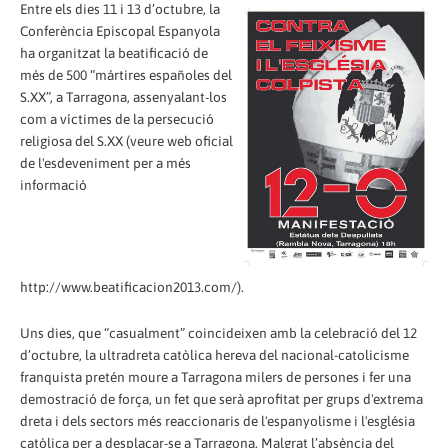
Entre els dies 11 i 13 d’octubre, la
Conferència Episcopal Espanyola
ha organitzat la beatificació de
més de 500 “mártires españoles del
S.XX”, a Tarragona, assenyalant-los
com a víctimes de la persecució
religiosa del S.XX (veure web oficial
de l'esdeveniment per a més
informació
http://www.beatificacion2013.com/).
Uns dies, que “casualment” coincideixen amb la celebració del 12
d’octubre, la ultradreta catòlica hereva del nacional-catolicisme
franquista pretén moure a Tarragona milers de persones i fer una
demostració de força, un fet que serà aprofitat per grups d'extrema
dreta i dels sectors més reaccionaris de l'espanyolisme i l'església
catòlica per a desplaçar-se a Tarragona. Malgrat l’absència del