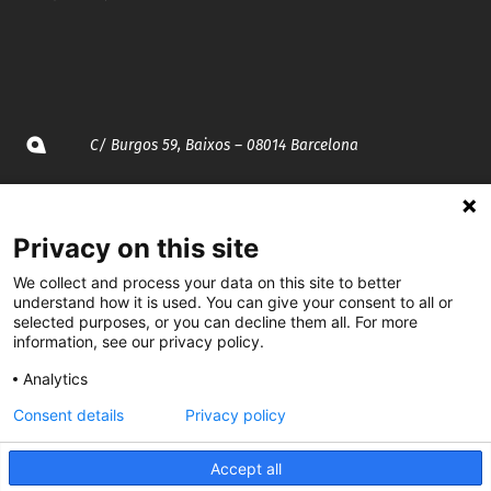
C/ Burgos 59, Baixos – 08014 Barcelona
spccc@
spcgtcatalunya.cat
Privacy on this site
935 120 481
We collect and process your data on this site to better
understand how it is used. You can give your consent to all or
@CGTCatalunya
selected purposes, or you can decline them all. For more
information, see our privacy policy.
cgtcatalunya
Analytics
CGTCatalunya
Consent details
Privacy policy
cgtcatalunya
Accept all