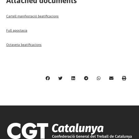
Attached documents
Cartell manifestació beatificacions
Full apostasia
Octaveta beatificacions