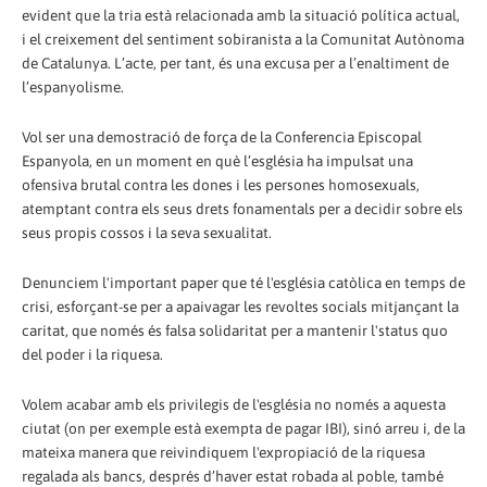
evident que la tria està relacionada amb la situació política actual,
i el creixement del sentiment sobiranista a la Comunitat Autònoma
de Catalunya. L’acte, per tant, és una excusa per a l’enaltiment de
l’espanyolisme.
Vol ser una demostració de força de la Conferencia Episcopal
Espanyola, en un moment en què l’església ha impulsat una
ofensiva brutal contra les dones i les persones homosexuals,
atemptant contra els seus drets fonamentals per a decidir sobre els
seus propis cossos i la seva sexualitat.
Denunciem l'important paper que té l'església catòlica en temps de
crisi, esforçant-se per a apaivagar les revoltes socials mitjançant la
caritat, que només és falsa solidaritat per a mantenir l'status quo
del poder i la riquesa.
Volem acabar amb els privilegis de l'església no només a aquesta
ciutat (on per exemple està exempta de pagar IBI), sinó arreu i, de la
mateixa manera que reivindiquem l'expropiació de la riquesa
regalada als bancs, després d’haver estat robada al poble, també