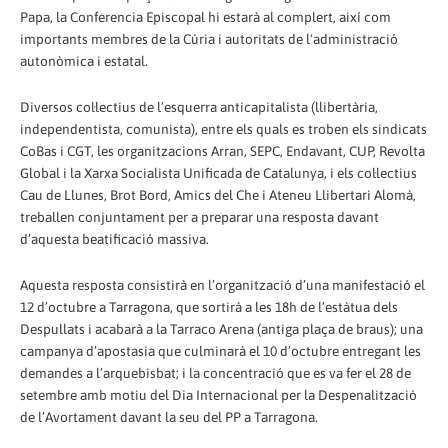
Papa, la Conferencia Episcopal hi estarà al complert, així com
importants membres de la Cúria i autoritats de l'administració
autonòmica i estatal.
Diversos col·lectius de l’esquerra anticapitalista (llibertària,
independentista, comunista), entre els quals es troben els sindicats
CoBas i CGT, les organitzacions Arran, SEPC, Endavant, CUP, Revolta
Global i la Xarxa Socialista Unificada de Catalunya, i els col·lectius
Cau de Llunes, Brot Bord, Amics del Che i Ateneu Llibertari Alomà,
treballen conjuntament per a preparar una resposta davant
d’aquesta beatificació massiva.
Aquesta resposta consistirà en l’organització d’una manifestació el
12 d’octubre a Tarragona, que sortirà a les 18h de l’estàtua dels
Despullats i acabarà a la Tarraco Arena (antiga plaça de braus); una
campanya d’apostasia que culminarà el 10 d’octubre entregant les
demandes a l’arquebisbat; i la concentració que es va fer el 28 de
setembre amb motiu del Dia Internacional per la Despenalització
de l’Avortament davant la seu del PP a Tarragona.