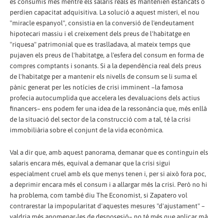
es consumís més mentre els salaris reals es mantenien estancats o
perdien capacitat adquisitiva. La solució a aquest misteri, el nou
"miracle espanyol", consistia en la conversió de l'endeutament
hipotecari massiu i el creixement dels preus de l'habitatge en
"riquesa" patrimonial que es traslladava, al mateix temps que
pujaven els preus de l'habitatge, a l'esfera del consum en forma de
compres comptants i sonants. Si a la dependència real dels preus
de l'habitatge per a mantenir els nivells de consum se li suma el
pànic generat per les notícies de crisi imminent –la famosa
profecia autocumplida que accelera les devaluacions dels actius
financers– ens podem fer una idea de la ressonància que, més enllà
de la situació del sector de la construcció com a tal, té la crisi
immobiliària sobre el conjunt de la vida econòmica.
Val a dir que, amb aquest panorama, demanar que es continguin els
salaris encara més, equival a demanar que la crisi sigui
especialment cruel amb els que menys tenen i, per si això fora poc,
a deprimir encara més el consum i a allargar més la crisi. Però no hi
ha problema, com també diu The Economist, si Zapatero vol
contrarestar la impopularitat d'aquestes mesures "d'ajustament" –
valdria més anomenar-les de desposesió– no té més que aplicar mà