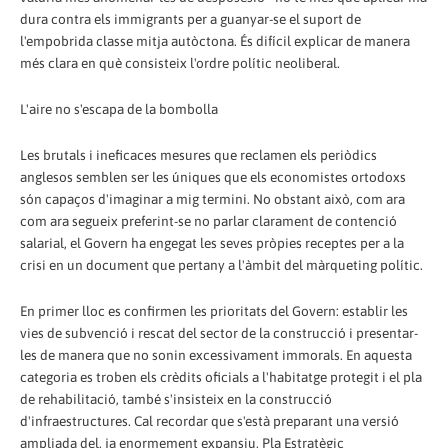
dura contra els immigrants per a guanyar-se el suport de
l'empobrida classe mitja autòctona. És difícil explicar de manera
més clara en què consisteix l'ordre polític neoliberal.
L'aire no s'escapa de la bombolla
Les brutals i ineficaces mesures que reclamen els periòdics
anglesos semblen ser les úniques que els economistes ortodoxs
són capaços d'imaginar a mig termini. No obstant això, com ara
com ara segueix preferint-se no parlar clarament de contenció
salarial, el Govern ha engegat les seves pròpies receptes per a la
crisi en un document que pertany a l'àmbit del màrqueting polític.
En primer lloc es confirmen les prioritats del Govern: establir les
vies de subvenció i rescat del sector de la construcció i presentar-
les de manera que no sonin excessivament immorals. En aquesta
categoria es troben els crèdits oficials a l'habitatge protegit i el pla
de rehabilitació, també s'insisteix en la construcció
d'infraestructures. Cal recordar que s'està preparant una versió
ampliada del, ja enormement expansiu, Pla Estratègic