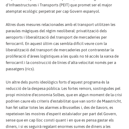
d'Infraestructures i Transports (PEIT) que promet ser el major
atemptat ecològic perpetrat per cap Govern espanyol.
Altres dues mesures relacionades amb el transport utilitzen les
paraules màgiques del règim neoliberal: privatització dels
aeroports i liberalització del transport de mercaderies per
ferrocarril. En aquest últim cas sembla difícil veure com la
liberalització del transport de mercaderies pot contrarestar la
proliferació d'àrees logístiques a les quals no té accés la xarxa de
ferrocarril i la construcció de línies d'alta velocitat només per a
passatgers (rics).
Un altre dels punts ideològics forts d'aquest programa és la
reducció de la despesa pública. Les fortes remors, sostingudes pel
propi ministre d'economia Solbes, que en algun moment de la crisi
podrien caure els criteris d'estabilitat que van sortir de Maastricht,
han fet saltar totes les alarmes a Brussel·les i, des de llavors, es
repeteixen les mostres d'esperit estalviador per part del Govern,
sense que en cap lloc consti quant i en que es pensa gastar els
diners, i si es seguirà regalant enormes sumes de diners a les