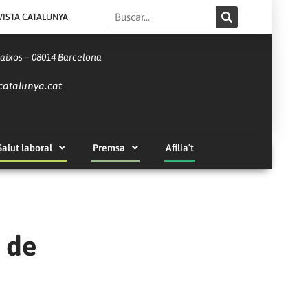
Search
VISTA CATALUNYA
Baixos – 08014 Barcelona
catalunya.cat
Salut laboral
Premsa
Afilia’t
 de