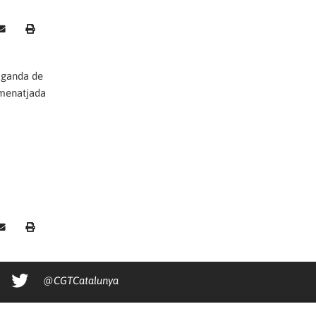
paganda de
homenatjada
@CGTCatalunya
cgtcatalunya