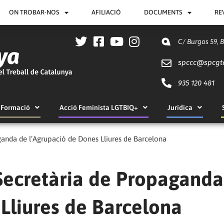
ON TROBAR-NOS
AFILIACIÓ
DOCUMENTS
RE
C/ Burgos 59, 
spccc@
spcgt
935 120 481
Formació
Acció Feminista LGTBIQ+
Jurídica
anda de l’Agrupació de Dones Lliures de Barcelona
Secretària de Propaganda
Lliures de Barcelona