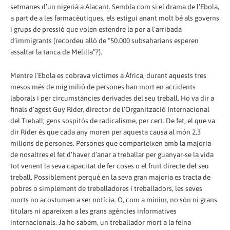
setmanes d’un nigerià a Alacant. Sembla com si el drama de l’Ebola,
a part de a les farmacèutiques, els estigui anant molt bé als governs
i grups de pressió que volen estendre la por a l’arribada
d’immigrants (recordeu allò de “50.000 subsaharians esperen
assaltar la tanca de Melilla”?).
Mentre l’Ebola es cobrava víctimes a Àfrica, durant aquests tres
mesos més de mig milió de persones han mort en accidents
laborals i per circumstàncies derivades del seu treball. Ho va dir a
finals d’agost Guy Rider, director de l’Organització Internacional
del Treball; gens sospitós de radicalisme, per cert. De fet, el que va
dir Rider és que cada any moren per aquesta causa al món 2,3
milions de persones. Persones que comparteixen amb la majoria
de nosaltres el fet d’haver d’anar a treballar per guanyar-se la vida
tot venent la seva capacitat de fer coses o el fruit directe del seu
treball. Possiblement perquè en la seva gran majoria es tracta de
pobres o simplement de treballadores i treballadors, les seves
morts no acostumen a ser notícia. O, com a mínim, no són ni grans
titulars ni apareixen a les grans agències informatives
internacionals. Ja ho sabem, un treballador mort a la feina