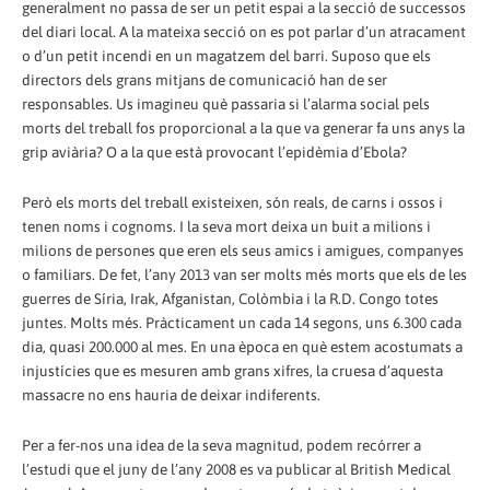
generalment no passa de ser un petit espai a la secció de successos
del diari local. A la mateixa secció on es pot parlar d’un atracament
o d’un petit incendi en un magatzem del barri. Suposo que els
directors dels grans mitjans de comunicació han de ser
responsables. Us imagineu què passaria si l’alarma social pels
morts del treball fos proporcional a la que va generar fa uns anys la
grip aviària? O a la que està provocant l’epidèmia d’Ebola?
Però els morts del treball existeixen, són reals, de carns i ossos i
tenen noms i cognoms. I la seva mort deixa un buit a milions i
milions de persones que eren els seus amics i amigues, companyes
o familiars. De fet, l’any 2013 van ser molts més morts que els de les
guerres de Síria, Irak, Afganistan, Colòmbia i la R.D. Congo totes
juntes. Molts més. Pràcticament un cada 14 segons, uns 6.300 cada
dia, quasi 200.000 al mes. En una època en què estem acostumats a
injustícies que es mesuren amb grans xifres, la cruesa d’aquesta
massacre no ens hauria de deixar indiferents.
Per a fer-nos una idea de la seva magnitud, podem recórrer a
l’estudi que el juny de l’any 2008 es va publicar al British Medical