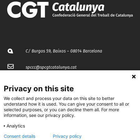
C/ Burgos 59, Baixos – 08014 Barcelona
spccc@
spcgtcatalunya.cat
935 120 481
Privacy on this site
We collect and process your data on this site to better
@CGTCatalunya
understand how it is used. You can give your consent to all or
selected purposes, or you can decline them all. For more
cgtcatalunya
information, see our privacy policy.
CGTCatalunya
Analytics
Consent details
Privacy policy
cgtcatalunya