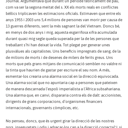
Journal. Argumentava que durant un període teòricament de pau,
com va ser la segona meitat del s. XX els morts reals en conflictes
bèl·lics triplicaven les estimacions oficials. Estimaven que entre els
anys 1955 i 2003 uns 5,4 milions de persones van morir per causa de
13 guerres diferents, sent la més sagnant la del Vietnam. Doncs bé,
en menys de dos anys i mig, aquesta esgarrifosa xifra acumulada
durant quasi mig segle queda superada per la de les persones que
treballant s’hi han deixat la vida. Tot plegat per generar unes
plusvàlues als capitalistes. Uns beneficis impregnats de sang, de la
de milions de morts i de desenes de milers de ferits greus. Uns
morts que pels grans mitjans de comunicació semblen no valdre ni
la tinta que haurien de gastar per escriure el seu nom. A més,
esmentar-los crearia una alarma social en la direcció equivocada.
Una alarma social que no apuntaria cap a persones que pateixen
de manera descarnada l’espoli imperialista a l’Àfrica subsahariana.
Una alarma que, en canvi, dispararia contra els de dalt: accionistes,
dirigents de grans corporacions, d’organismes financers
internacionals, governants còmplices, etc.
No penseu, doncs, que és urgent girar la direcció de les nostres
pors, inseguretats i odis i adreçar-los cap a la direcció correcta? I, si