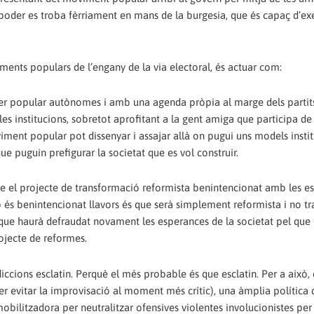
l poder es troba fèrriament en mans de la burgesia, que és capaç d’ex
ments populars de l’engany de la via electoral, és actuar com:
er popular autònomes i amb una agenda pròpia al marge dels partits
es institucions, sobretot aprofitant a la gent amiga que participa de 
ment popular pot dissenyar i assajar allà on pugui uns models insti
e puguin prefigurar la societat que es vol construir.
re el projecte de transformació reformista benintencionat amb les es
 no és benintencionat llavors és que serà simplement reformista i no t
, que haurà defraudat novament les esperances de la societat pel que 
ojecte de reformes.
ccions esclatin. Perquè el més probable és que esclatin. Per a això, c
er evitar la improvisació al moment més crític), una àmplia política 
obilitzadora per neutralitzar ofensives violentes involucionistes per