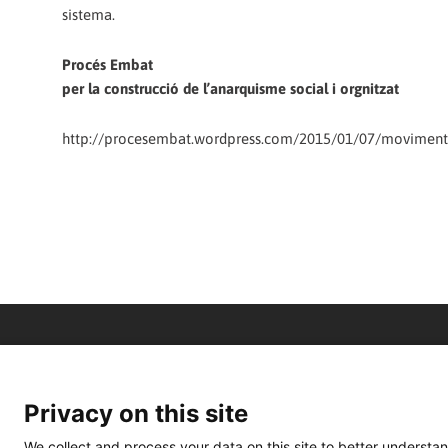
sistema.
Procés Embat
per la construcció de l’anarquisme social i orgnitzat
http://procesembat.wordpress.com/2015/01/07/moviment-p
Privacy on this site
We collect and process your data on this site to better understan