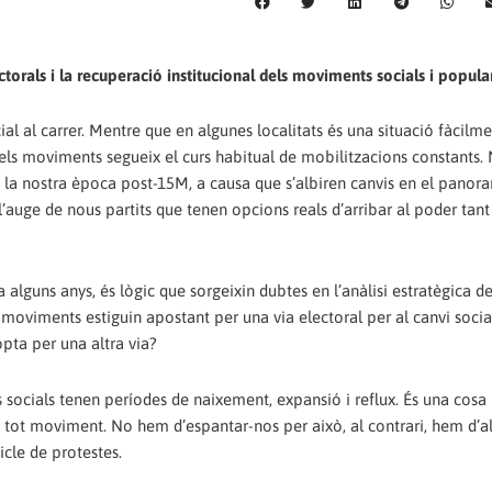
ctorals i la recuperació institucional dels moviments socials i popula
l al carrer. Mentre que en algunes localitats és una situació fàcilme
t dels moviments segueix el curs habitual de mobilitzacions constants.
n la nostra època post-15M, a causa que s’albiren canvis en el panora
l’auge de nous partits que tenen opcions reals d’arribar al poder tant 
 alguns anys, és lògic que sorgeixin dubtes en l’anàlisi estratègica 
ls moviments estiguin apostant per una via electoral per al canvi soc
opta per una altra via?
 socials tenen períodes de naixement, expansió i reflux. És una cosa
 tot moviment. No hem d’espantar-nos per això, al contrari, hem d’a
icle de protestes.