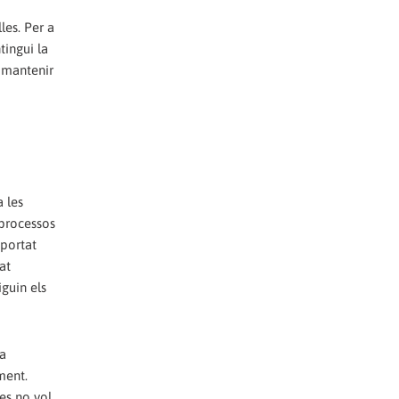
les. Per a
tingui la
r mantenir
 les
 processos
 portat
at
iguin els
la
ment.
es no vol