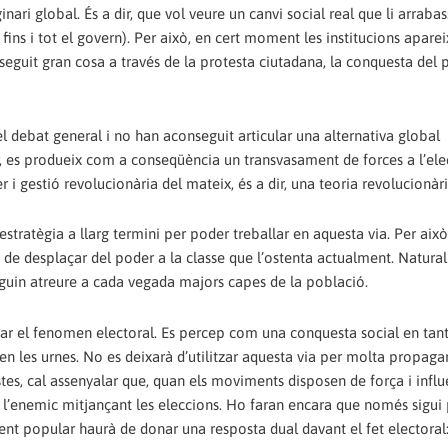
ri global. És a dir, que vol veure un canvi social real que li arrabas
 fins i tot el govern). Per això, en cert moment les institucions apar
onseguit gran cosa a través de la protesta ciutadana, la conquesta del
el debat general i no han aconseguit articular una alternativa global
 es produeix com a conseqüència un transvasament de forces a l’ele
er i gestió revolucionària del mateix, és a dir, una teoria revolucionàri
estratègia a llarg termini per poder treballar en aquesta via. Per això
 de desplaçar del poder a la classe que l’ostenta actualment. Natur
uguin atreure a cada vegada majors capes de la població.
viar el fenomen electoral. Es percep com una conquesta social en tan
r en les urnes. No es deixarà d’utilitzar aquesta via per molta propag
listes, cal assenyalar que, quan els moviments disposen de força i influ
a l’enemic mitjançant les eleccions. Ho faran encara que només sigui 
ent popular haurà de donar una resposta dual davant el fet electoral