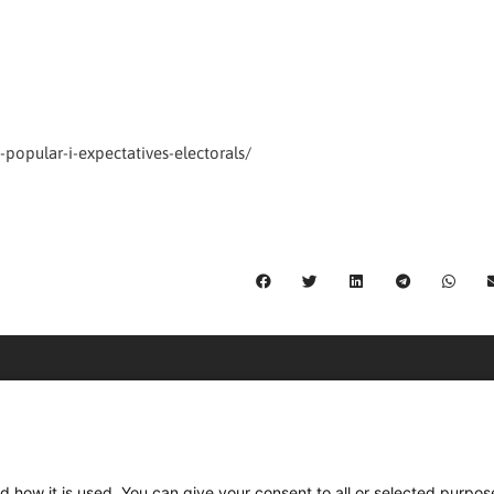
opular-i-expectatives-electorals/
C/ Burgos 59, Baixos – 08014 Barcelona
spccc@
spcgtcatalunya.cat
d how it is used. You can give your consent to all or selected purpos