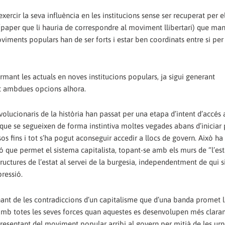
cir la seva influència en les institucions sense ser recuperat per el
 (paper que li hauria de correspondre al moviment llibertari) que man
 moviments populars han de ser forts i estar ben coordinats entre si pe
formant les actuals en noves institucions populars, ja sigui generant
tot ambdues opcions alhora.
lucionaris de la història han passat per una etapa d’intent d’accés a
els que se segueixen de forma instintiva moltes vegades abans d’iniciar
sos fins i tot s’ha pogut aconseguir accedir a llocs de govern. Això ha
ció que permet el sistema capitalista, topant-se amb els murs de “l’est
tructures de l’estat al servei de la burgesia, independentment de qui s
pressió.
nant de les contradiccions d’un capitalisme que d’una banda promet 
eja amb totes les seves forces quan aquestes es desenvolupen més clara
resentant del moviment popular arribi al govern per mitjà de les urn