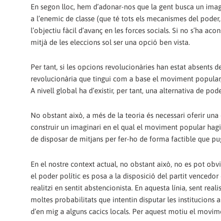
En segon lloc, hem d’adonar-nos que la gent busca un imagina
a l’enemic de classe (que té tots els mecanismes del poder,
l’objectiu fàcil d’avanç en les forces socials. Si no s’ha ac
mitjà de les eleccions sol ser una opció ben vista.
Per tant, si les opcions revolucionàries han estat absents d
revolucionària que tingui com a base el moviment popular,
A nivell global ha d’existir, per tant, una alternativa de pod
No obstant això, a més de la teoria és necessari oferir una 
construir un imaginari en el qual el moviment popular hagi
de disposar de mitjans per fer-ho de forma factible que p
En el nostre context actual, no obstant això, no es pot ob
el poder polític es posa a la disposició del partit vencedo
realitzi en sentit abstencionista. En aquesta línia, sent rea
moltes probabilitats que intentin disputar les institucions 
d’en mig a alguns cacics locals. Per aquest motiu el movim