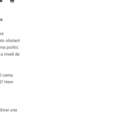
rs
nt
 No obstant
ma polític
a nivell de
del camp
ial? Hem
lbirar una