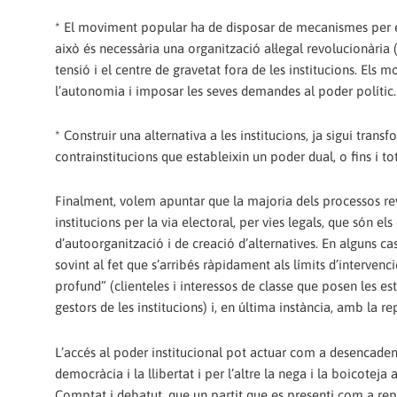
* El moviment popular ha de disposar de mecanismes per exer
això és necessària una organització al·legal revolucionària
tensió i el centre de gravetat fora de les institucions. Els
l’autonomia i imposar les seves demandes al poder polític.
* Construir una alternativa a les institucions, ja sigui trans
contrainstitucions que estableixin un poder dual, o fins i 
Finalment, volem apuntar que la majoria dels processos revo
institucions per la via electoral, per vies legals, que són 
d’autoorganització i de creació d’alternatives. En alguns ca
sovint al fet que s’arribés ràpidament als límits d’interven
profund” (clienteles i interessos de classe que posen les es
gestors de les institucions) i, en última instància, amb la re
L’accés al poder institucional pot actuar com a desencade
democràcia i la llibertat i per l’altre la nega i la boicot
Comptat i debatut, que un partit que es presenti com a rep