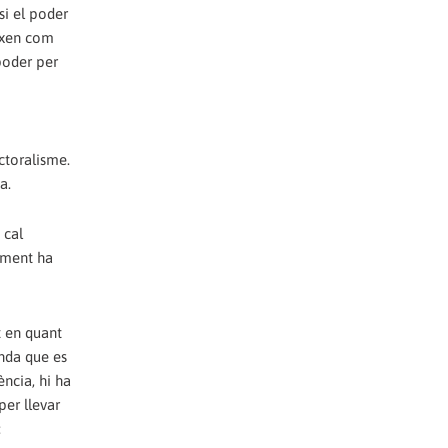
si el poder
eixen com
 poder per
ctoralisme.
a.
 cal
alment ha
t en quant
anda que es
ència, hi ha
per llevar
: