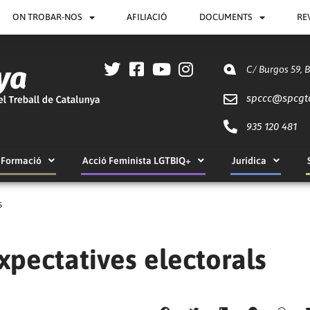
ON TROBAR-NOS
AFILIACIÓ
DOCUMENTS
RE
C/ Burgos 59, 
spccc@
spcgt
935 120 481
Formació
Acció Feminista LGTBIQ+
Jurídica
s
pectatives electorals