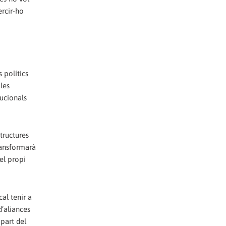
ercir-ho
 polítics
les
tucionals
tructures
ransformarà
el propi
al tenir a
d’aliances
 part del