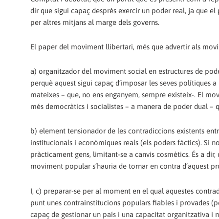
dir que sigui capaç després exercir un poder real, ja que e
per altres mitjans al marge dels governs.
El paper del moviment llibertari, més que advertir als movi
a) organitzador del moviment social en estructures de pod
perquè aquest sigui capaç d’imposar les seves polítiques a l
mateixes – que, no ens enganyem, sempre existeix-. El movi
més democràtics i socialistes – a manera de poder dual – qu
b) element tensionador de les contradiccions existents ent
institucionals i econòmiques reals (els poders fàctics). Si
pràcticament gens, limitant-se a canvis cosmètics. És a dir
moviment popular s’hauria de tornar en contra d’aquest pr
I, c) preparar-se per al moment en el qual aquestes contradi
punt unes contrainstitucions populars fiables i provades (p
capaç de gestionar un país i una capacitat organitzativa i m