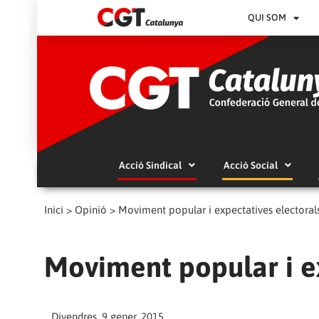
QUI SOM
Acció Sindical
Acció Social
Inici
>
Opinió
>
Moviment popular i expectatives electoral
Moviment popular i ex
Divendres, 9 gener, 2015