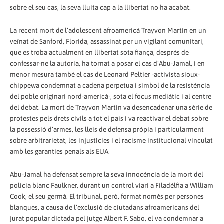
sobre el seu cas, la seva lluita cap a la llibertat no ha acabat.
La recent mort de l’adolescent afroamericà Trayvon Martin en un
veïnat de Sanford, Florida, assassinat per un vigilant comunitari,
que es troba actualment en llibertat sota fiança, després de
confessar-ne la autoria, ha tornat a posar el cas d’Abu-Jamal, i en
menor mesura també el cas de Leonard Peltier -activista sioux-
chippewa condemnat a cadena perpetua i símbol de la resistència
del poble originari nord-americà-, sota el focus mediàtic i al centre
del debat. La mort de Trayvon Martin va desencadenar una sèrie de
protestes pels drets civils a tot el país i va reactivar el debat sobre
la possessió d’armes, les lleis de defensa pròpia i particularment
sobre arbitrarietat, les injustícies i el racisme institucional vinculat
amb les garanties penals als EUA.
Abu-Jamal ha defensat sempre la seva innocència de la mort del
policia blanc Faulkner, durant un control viari a Filadèlfia a William
Cook, el seu germà. El tribunal, però, format només per persones
blanques, a causa de l’exclusió de ciutadans afroamericans del
jurat popular dictada pel jutge Albert F. Sabo, el va condemnar a