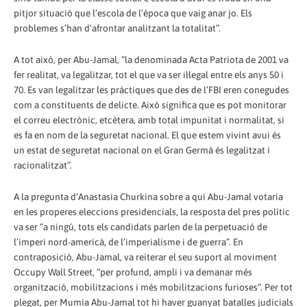
pitjor situació que l’escola de l’època que vaig anar jo. Els
problemes s’han d’afrontar analitzant la totalitat”.
A tot això, per Abu-Jamal, “la denominada Acta Patriota de 2001 va
fer realitat, va legalitzar, tot el que va ser il·legal entre els anys 50 i
70. Es van legalitzar les pràctiques que des de l’FBI eren conegudes
com a constituents de delicte. Això significa que es pot monitorar
el correu electrònic, etcètera, amb total impunitat i normalitat, si
es fa en nom de la seguretat nacional. El que estem vivint avui és
un estat de seguretat nacional on el Gran Germà és legalitzat i
racionalitzat”.
A la pregunta d’Anastasia Churkina sobre a qui Abu-Jamal votaria
en les properes eleccions presidencials, la resposta del pres polític
va ser “a ningú, tots els candidats parlen de la perpetuació de
l’imperi nord-americà, de l’imperialisme i de guerra”. En
contraposició, Abu-Jamal, va reiterar el seu suport al moviment
Occupy Wall Street, “per profund, ampli i va demanar més
organització, mobilitzacions i més mobilitzacions furioses”. Per tot
plegat, per Mumia Abu-Jamal tot hi haver guanyat batalles judicials