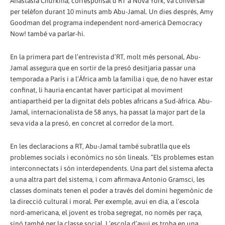
Anastasia Churkina, corresponsal d’RT a Nova York, va conversar
per telèfon durant 10 minuts amb Abu-Jamal. Un dies després, Amy
Goodman del programa independent nord-americà Democracy
Now! també va parlar-hi.
En la primera part de l’entrevista d’RT, molt més personal, Abu-
Jamal assegura que en sortir de la presó desitjaria passar una
temporada a París i a l’Àfrica amb la família i que, de no haver estar
confinat, li hauria encantat haver participat al moviment
antiapartheid per la dignitat dels pobles africans a Sud-àfrica. Abu-
Jamal, internacionalista de 58 anys, ha passat la major part de la
seva vida a la presó, en concret al corredor de la mort.
En les declaracions a RT, Abu-Jamal també subratlla que els
problemes socials i econòmics no són lineals. “Els problemes estan
interconnectats i són interdependents. Una part del sistema afecta
a una altra part del sistema, i com afirmava Antonio Gramsci, les
classes dominats tenen el poder a través del domini hegemònic de
la direcció cultural i moral. Per exemple, avui en dia, a l’escola
nord-americana, el jovent es troba segregat, no només per raça,
sinó també per la classe social. L’escola d’avui es troba en una