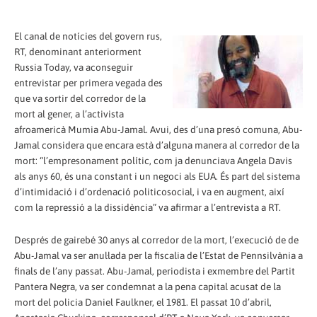
El canal de notícies del govern rus,
RT, denominant anteriorment
Russia Today, va aconseguir
entrevistar per primera vegada des
que va sortir del corredor de la
mort al gener, a l’activista
afroamericà Mumia Abu-Jamal. Avui, des d’una presó comuna, Abu-
Jamal considera que encara està d’alguna manera al corredor de la
mort: “l’empresonament polític, com ja denunciava Angela Davis
als anys 60, és una constant i un negoci als EUA. És part del sistema
d’intimidació i d’ordenació politicosocial, i va en augment, així
com la repressió a la dissidència” va afirmar a l’entrevista a RT.
Després de gairebé 30 anys al corredor de la mort, l’execució de de
Abu-Jamal va ser anul·lada per la fiscalia de l’Estat de Pennsilvània a
finals de l’any passat. Abu-Jamal, periodista i exmembre del Partit
Pantera Negra, va ser condemnat a la pena capital acusat de la
mort del policia Daniel Faulkner, el 1981. El passat 10 d’abril,