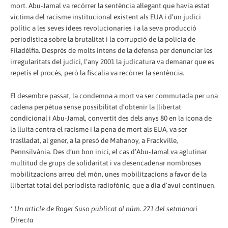
mort. Abu-Jamal va recórrer la sentència al·legant que havia estat
víctima del racisme institucional existent als EUA i d’un judici
polític a les seves idees revolucionaries i a la seva producció
periodística sobre la brutalitat i la corrupció de la policia de
Filadèlfia. Després de molts intens de la defensa per denunciar les
irregularitats del judici, l’any 2001 la judicatura va demanar que es
repetís el procés, però la fiscalia va recórrer la sentència.
El desembre passat, la condemna a mort va ser commutada per una
cadena perpètua sense possibilitat d’obtenir la llibertat
condicional i Abu-Jamal, convertit des dels anys 80 en la icona de
la lluita contra el racisme i la pena de mort als EUA, va ser
traslladat, al gener, a la presó de Mahanoy, a Frackville,
Pennsilvània. Des d’un bon inici, el cas d’Abu-Jamal va aglutinar
multitud de grups de solidaritat i va desencadenar nombroses
mobilitzacions arreu del món, unes mobilitzacions a favor de la
llibertat total del periodista radiofònic, que a dia d’avui continuen.
*
Un article de Roger Suso publicat al núm. 271 del setmanari
Directa