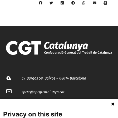
C/ Burgos 59, Baixos – 08014 Barcelona
spccc@
spcgtcatalunya.cat
935 120 481
Privacy on this site