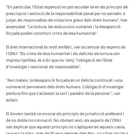
"En particular, l'Estat espanyol no pot escudar-se en els principis de
prescripció i extinció de la responsabilitat penal per no extradir, o
jutjar, als responsables de violacions greus dels drets humans", han
assenyalat. "La tortura, les execucions sumàries i la desaparició
forçada poden constituir crims de lesa humanitat".
El dret internacional és molt emfàtic, van accentuar els experts de
l'ONU: "Els crims de lesa humanitat i els delictes de tortura són
imprescriptibles, és a dir que no 'venç' l'obligació de l'Estat
d'investigar i sancionar els responsables".
"Així mateix, la desaparició forçada és un delicte continuat i una
vulneració permanent dels drets humans. L'obligació d'investigar
perdura fins que s'aclareixi la sort i parador de la persona ", van
aclarir.
El Govern també va invocar els principis de jurisdicció preferent i
de no doble incriminació. No obstant això, els experts de l'ONU
van explicar que aquests principis no s'apliquen en aquests casos,
ja que a la data - més de 40 anys després dels fets - no s'han iniciat a