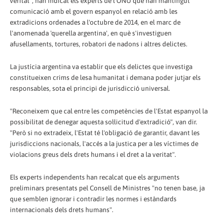
veritat", han indicat els experts de l'ONU que han mantingut
comunicació amb el govern espanyol en relació amb les
extradicions ordenades a l'octubre de 2014, en el marc de
l'anomenada 'querella argentina', en què s'investiguen
afusellaments, tortures, robatori de nadons i altres delictes.
La justícia argentina va establir que els delictes que investiga
constitueixen crims de lesa humanitat i demana poder jutjar els
responsables, sota el principi de jurisdicció universal.
"Reconeixem que cal entre les competències de l'Estat espanyol la
possibilitat de denegar aquesta sol·licitud d'extradició", van dir.
"Però si no extradeix, l'Estat té l'obligació de garantir, davant les
jurisdiccions nacionals, l'accés a la justica per a les víctimes de
violacions greus dels drets humans i el dret a la veritat".
Els experts independents han recalcat que els arguments
preliminars presentats pel Consell de Ministres "no tenen base, ja
que semblen ignorar i contradir les normes i estàndards
internacionals dels drets humans".