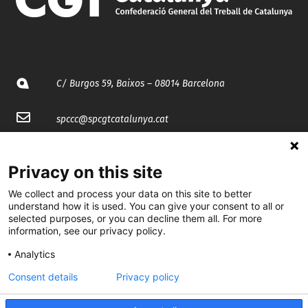
C/ Burgos 59, Baixos – 08014 Barcelona
spccc@
spcgtcatalunya.cat
935 120 481
Privacy on this site
@CGTCatalunya
We collect and process your data on this site to better
understand how it is used. You can give your consent to all or
selected purposes, or you can decline them all. For more
cgtcatalunya
information, see our privacy policy.
CGTCatalunya
Analytics
cgtcatalunya
Consent details
Privacy policy