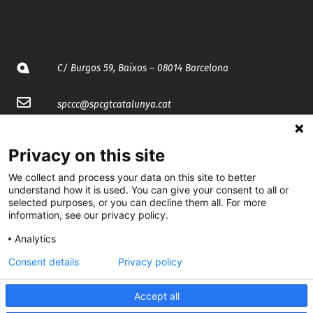
C/ Burgos 59, Baixos – 08014 Barcelona
spccc@
spcgtcatalunya.cat
935 120 481
Privacy on this site
We collect and process your data on this site to better
@CGTCatalunya
understand how it is used. You can give your consent to all or
selected purposes, or you can decline them all. For more
cgtcatalunya
information, see our privacy policy.
CGTCatalunya
Analytics
cgtcatalunya
Consent details
Privacy policy
Accept all