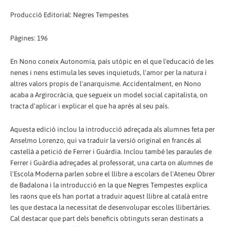
Producció Editorial: Negres Tempestes
Pàgines: 196
En Nono coneix Autonomia, país utòpic en el que l'educació de les
nenes i nens estimula les seves inquietuds, l'amor per la natura i
altres valors propis de l'anarquisme. Accidentalment, en Nono
acaba a Argirocràcia, que segueix un model social capitalista, on
tracta d'aplicar i explicar el que ha aprés al seu país.
Aquesta edició inclou la introducció adreçada als alumnes feta per
Anselmo Lorenzo, qui va traduir la versió original en francès al
castellà a petició de Ferrer i Guàrdia. Inclou també les paraules de
Ferrer i Guàrdia adreçades al professorat, una carta on alumnes de
l'Escola Moderna parlen sobre el llibre a escolars de l'Ateneu Obrer
de Badalona i la introducció en la que Negres Tempestes explica
les raons que els han portat a traduir aquest llibre al català entre
les que destaca la necessitat de desenvolupar escoles llibertàries.
Cal destacar que part dels beneficis obtinguts seran destinats a