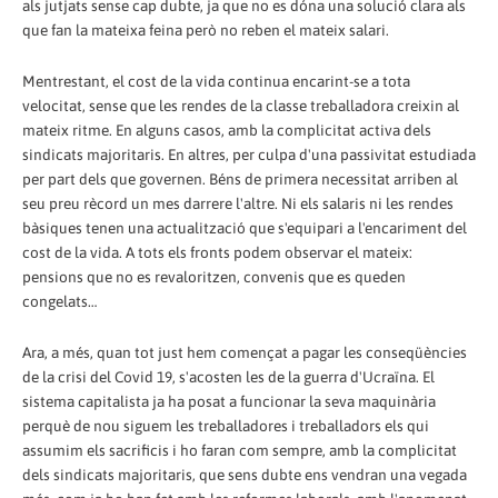
als jutjats sense cap dubte, ja que no es dóna una solució clara als
que fan la mateixa feina però no reben el mateix salari.
Mentrestant, el cost de la vida continua encarint-se a tota
velocitat, sense que les rendes de la classe treballadora creixin al
mateix ritme. En alguns casos, amb la complicitat activa dels
sindicats majoritaris. En altres, per culpa d'una passivitat estudiada
per part dels que governen. Béns de primera necessitat arriben al
seu preu rècord un mes darrere l'altre. Ni els salaris ni les rendes
bàsiques tenen una actualització que s'equipari a l'encariment del
cost de la vida. A tots els fronts podem observar el mateix:
pensions que no es revaloritzen, convenis que es queden
congelats…
Ara, a més, quan tot just hem començat a pagar les conseqüències
de la crisi del Covid 19, s'acosten les de la guerra d'Ucraïna. El
sistema capitalista ja ha posat a funcionar la seva maquinària
perquè de nou siguem les treballadores i treballadors els qui
assumim els sacrificis i ho faran com sempre, amb la complicitat
dels sindicats majoritaris, que sens dubte ens vendran una vegada