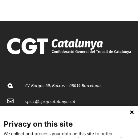
C/ Burgos 59, Baixos – 08014 Barcelona
spccc@
spcgtcatalunya.cat
935 120 481
Privacy on this site
We collect and process your data on this site to better
@CGTCatalunya