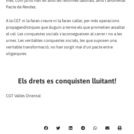
més, com ja ho han fet amb les reformes laborals, amb l'anomenat
Pacte de Rendes.
A la CGT ni la faran creure ni la faran callar, per més operacions
propagandístiques que duguin a terme els que prometien assaltar
el cel. Les conquestes socials s'aconsegueixen al carrer i no a les
urnes. Les veritables conquestes socials, les que suposen una
veritable transformació, no han sorgit mai d'un pacte entre
oligarquies.
Els drets es conquisten lluitant!
CGT Vallès Oriental