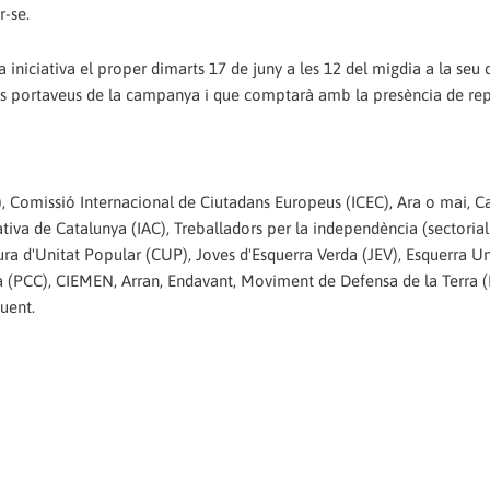
r-se.
niciativa el proper dimarts 17 de juny a les 12 del migdia a la seu
els portaveus de la campanya i que comptarà amb la presència de re
, Comissió Internacional de Ciutadans Europeus (ICEC), Ara o mai, C
rnativa de Catalunya (IAC), Treballadors per la independència (sectoria
ura d'Unitat Popular (CUP), Joves d'Esquerra Verda (JEV), Esquerra Un
nya (PCC), CIEMEN, Arran, Endavant, Moviment de Defensa de la Terra 
uent.