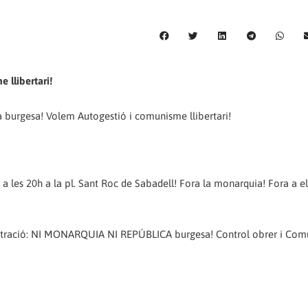
 llibertari!
 burgesa! Volem Autogestió i comunisme llibertari!
i a les 20h a la pl. Sant Roc de Sabadell! Fora la monarquia! Fora a el
centració: NI MONARQUIA NI REPÚBLICA burgesa! Control obrer i Co