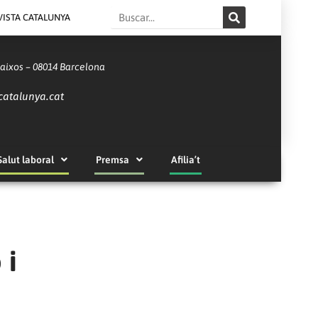
Search
VISTA CATALUNYA
Baixos – 08014 Barcelona
catalunya.cat
Salut laboral
Premsa
Afilia’t
 i