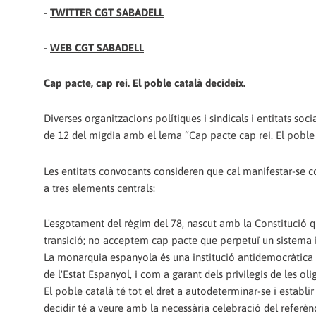
-
TWITTER CGT SABADELL
-
WEB CGT SABADELL
Cap pacte, cap rei. El poble català decideix.
Diverses organitzacions polítiques i sindicals i entitats s
de 12 del migdia amb el lema “Cap pacte cap rei. El poble 
Les entitats convocants consideren que cal manifestar-se co
a tres elements centrals:
L'esgotament del règim del 78, nascut amb la Constitució
transició; no acceptem cap pacte que perpetuï un sistema i
La monarquia espanyola és una institució antidemocràtica 
de l'Estat Espanyol, i com a garant dels privilegis de les ol
El poble català té tot el dret a autodeterminar-se i establir
decidir té a veure amb la necessària celebració del refer