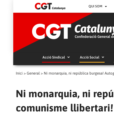
QUI SOM
Acció Sindical
Acció Social
Inici
>
General
>
Ni monarquia, ni república burgesa! Autog
Ni monarquia, ni repú
comunisme llibertari!