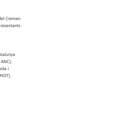
 del Ciemen
presentants
atalunya
l ANC),
ida i
(MDT),