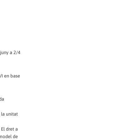
 juny a 2/4
VI en base
da
la unitat
 El dret a
 model de