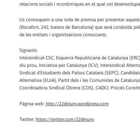
relacions socials i econòmiques en el qual vol desenvolupa
Us convoquem a una roda de premsa per presentar aquesta i
(Rocafort, 242, baixos de Barcelona) que serà conduïda p
de les entitats i organitzacions convocants.
Signants:
Intersindical-CSC, Esquerra Republicana de Catalunya (ERC)
diu prou, Iniciativa per Catalunya (ICV), Intersindical Alte
Sindicat d'Estudiants dels Països Catalans (SEPC), Candidat
Alternativa (EUiA), Partit dels i les Comunistes de Catalu
Coordinadora Sindical Obrera (COS), CADCI, Procés Constit
Pàgina web:
http://22dejuny.wordpress.com
Twitter:
https://twitter.com/22dejuny