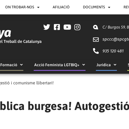
ON TROBAR-NOS
AFILIACIÓ
DOCUMENTS
RE
C/ Burgos 59, 
spccc@
spcgt
935 120 481
Formació
Acció Feminista LGTBIQ+
Jurídica
estió i comunisme llibertari!
blica burgesa! Autogestió