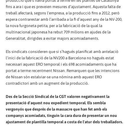
producció que s’havia portat a terme en les plantes de Catalunya
fins a ara i que es preveien mesures d’ajustament. Aquesta falta de
treball afectarà, segons l’empresa, a la producció fins a 2012, però
espera contrarestar amb l’arribada a la fi d’aquest any de la NV-200,
la nova furgoneta petita, per a la fabricació de la qual la
multinacional japonesa ha rebut 709 milions en ajudes de la
Generalitat, dirigides a evitar majors acomiadaments.
Els sindicats consideren que si s’hagués planificat amb antelació
l’inici de la fabricació de la NV200 a Barcelona no hagués estat
necessari aquest ERO temporal i els 698 acomiadaments que ha
portat a terme recentment Nissan. Remarquen que les intencions
de Nissan són estalviar-se una nòmina amb aquest ERO
contradictori amb un augment de la producció.
Des de la Secció Sindical de la CGT valoren negativament la
presentació d'aquest nou expedient temporal. Els sembla
vergonyós que després de la massacre que han fet amb els
companys acomiadats, tinguin la cara dura de presentar un nou
ajustament de plantilla temporal a costa de l'atur dels treballadors.