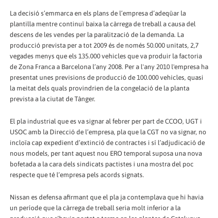
La decisió s’emmarca en els plans de l’empresa d’adeqüar la
plantilla mentre continuï baixa la càrrega de treball a causa del
descens de les vendes per la paralització de la demanda. La
producció prevista per a tot 2009 és de només 50.000 unitats, 2,7
vegades menys que els 135.000 vehicles que va produir la factoria
de Zona Franca a Barcelona l’any 2008. Per a l'any 2010 l'empresa ha
presentat unes previsions de producció de 100.000 vehicles, quasi
la meitat dels quals provindrien de la congelació de la planta
prevista a la ciutat de Tànger.
El pla industrial que es va signar al febrer per part de CCOO, UGT i
USOC amb la Direcció de l’empresa, pla que la CGT no va signar, no
incloïa cap expedient d’extinció de contractes i sí l’adjudicació de
nous models, per tant aquest nou ERO temporal suposa una nova
bofetada a la cara dels sindicats pactistes i una mostra del poc
respecte que té l’empresa pels acords signats.
Nissan es defensa afirmant que el pla ja contemplava que hi havia
un període que la càrrega de treball seria molt inferior a la