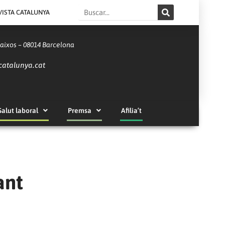
Search
VISTA CATALUNYA
Baixos – 08014 Barcelona
catalunya.cat
Salut laboral
Premsa
Afilia’t
ant