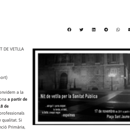
IT DE VETLLA
mort)
convidem a la
lona
a partir de
18 de
 professionals
 qualitat. Si
nció Primària,