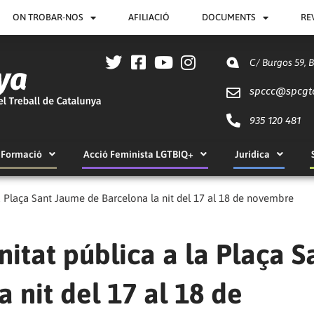
ON TROBAR-NOS
AFILIACIÓ
DOCUMENTS
RE
C/ Burgos 59, 
spccc@
spcgt
935 120 481
Formació
Acció Feminista LGTBIQ+
Jurídica
 la Plaça Sant Jaume de Barcelona la nit del 17 al 18 de novembre
anitat pública a la Plaça S
 nit del 17 al 18 de