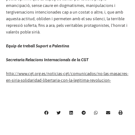
emancipació, sense caure en dogmatismes, manipulacions i
tergiversacions intencionades cap a un costat o altre, i, que amb
aquesta actitud, obliden i permeten amb el seu silenci, la terrible
repressió soferta, fins a ara, pels veritables protagonistes, l'honrat i
valerós poble sirià.
Equip de treball Suport a Palestina
Secretaria Relacions Internacionals de la CGT
http://www.cgt.org.es/noticias-cgt/comunicados/no-las-masacres-
en-siria-solidaridad-libertaria-con-la-legitima-revolucion-