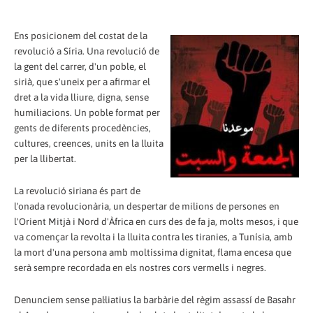
Ens posicionem del costat de la
revolució a Síria. Una revolució de
la gent del carrer, d'un poble, el
sirià, que s'uneix per a afirmar el
dret a la vida lliure, digna, sense
humiliacions. Un poble format per
gents de diferents procedències,
cultures, creences, units en la lluita
per la llibertat.
La revolució siriana és part de
l'onada revolucionària, un despertar de milions de persones en
l'Orient Mitjà i Nord d'Àfrica en curs des de fa ja, molts mesos, i que
va començar la revolta i la lluita contra les tiranies, a Tunísia, amb
la mort d'una persona amb moltíssima dignitat, flama encesa que
serà sempre recordada en els nostres cors vermells i negres.
Denunciem sense pal·liatius la barbàrie del règim assassí de Basahr