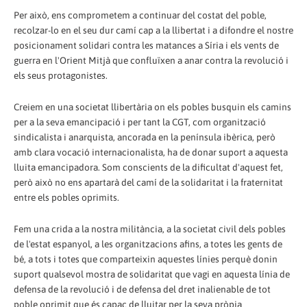
Per això, ens comprometem a continuar del costat del poble,
recolzar-lo en el seu dur camí cap a la llibertat i a difondre el nostre
posicionament solidari contra les matances a Síria i els vents de
guerra en l'Orient Mitjà que confluïxen a anar contra la revolució i
els seus protagonistes.
Creiem en una societat llibertària on els pobles busquin els camins
per a la seva emancipació i per tant la CGT, com organització
sindicalista i anarquista, ancorada en la península ibèrica, però
amb clara vocació internacionalista, ha de donar suport a aquesta
lluita emancipadora. Som conscients de la dificultat d'aquest fet,
però això no ens apartarà del camí de la solidaritat i la fraternitat
entre els pobles oprimits.
Fem una crida a la nostra militància, a la societat civil dels pobles
de l'estat espanyol, a les organitzacions afins, a totes les gents de
bé, a tots i totes que comparteixin aquestes línies perquè donin
suport qualsevol mostra de solidaritat que vagi en aquesta línia de
defensa de la revolució i de defensa del dret inalienable de tot
poble oprimit que és capaç de lluitar per la seva pròpia