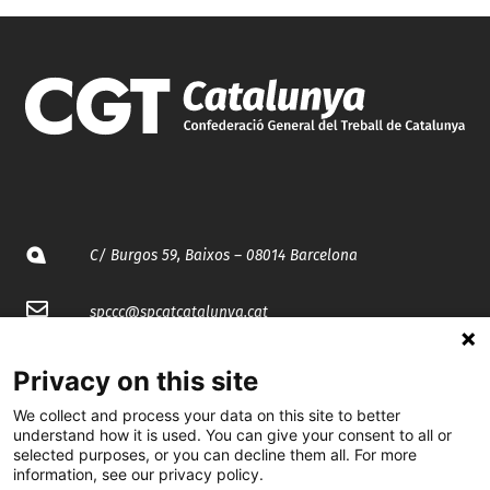
C/ Burgos 59, Baixos – 08014 Barcelona
spccc@
spcgtcatalunya.cat
935 120 481
Privacy on this site
We collect and process your data on this site to better
@CGTCatalunya
understand how it is used. You can give your consent to all or
selected purposes, or you can decline them all. For more
information, see our privacy policy.
cgtcatalunya