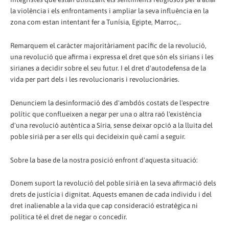
la violència i els enfrontaments i ampliar la seva influència en la
zona com estan intentant fer a Tunísia, Egipte, Marroc,..
Remarquem el caràcter majoritàriament pacífic de la revolució,
una revolució que afirma i expressa el dret que són els sirians i les
sirianes a decidir sobre el seu futur. I el dret d'autodefensa de la
vida per part dels i les revolucionaris i revolucionàries.
Denunciem la desinformació des d'ambdós costats de l'espectre
polític que conflueixen a negar per una o altra raó l'existència
d'una revolució autèntica a Síria, sense deixar opció a la lluita del
poble sirià per a ser ells qui decideixin què camí a seguir.
Sobre la base de la nostra posició enfront d'aquesta situació:
Donem suport la revolució del poble sirià en la seva afirmació dels
drets de justícia i dignitat. Aquests emanen de cada individu i del
dret inalienable a la vida que cap consideració estratègica ni
política té el dret de negar o concedir.