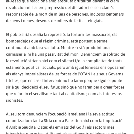
al-Assad que reacciona amb absoluta brutalitat davant el clam
revolucionari. La feroç repressió del dictador i el seu clan és
responsable de la mort de milers de persones, inclosos centenars
de nens i nenes, desenes de milers de ferits i refugiats.
El poble sirià desafia la repressió, la tortura, les massacres, els
bombardejos que el règim criminal està portant a terme
continuant amb la seva lluita. Mentre s'està produint una
carnisseria, hi ha una passivitat del món. Denunciem la solitud de
la revolució siriana així com el silenci i/o la complicitat de tants
estaments polítics i socials, però amb igual fermesa ens oposarem
als afanys imperialistes de les forces de l'OTAN i els seus Governs
titelles, que en cas d'intervenir no ho faran perquè sigui el poble
sirià qui decideixi el seu futur, sinó que ho faran per a crear forces
que reforcin el servilisme tant al capitalisme, com als interessos
sionistes.
Al seu torn denunciem l'ocupació israeliana i la seva actitud
colonitzadora tant a Síria com a Palestina així com la implicació
d'Aràbia Saudita, Qatar, els emirats del Golf i els sectors més
integristes que estan utilitzant els sentiments religiosos per a atiar