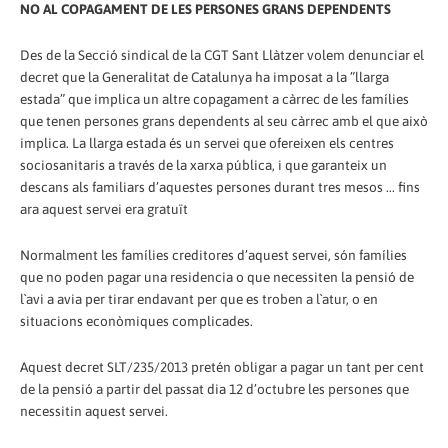
NO AL COPAGAMENT DE LES PERSONES GRANS DEPENDENTS
Des de la Secció sindical de la CGT Sant Llàtzer volem denunciar el
decret que la Generalitat de Catalunya ha imposat a la ”llarga
estada” que implica un altre copagament a càrrec de les famílies
que tenen persones grans dependents al seu càrrec amb el que això
implica. La llarga estada és un servei que ofereixen els centres
sociosanitaris a través de la xarxa pública, i que garanteix un
descans als familiars d’aquestes persones durant tres mesos ... fins
ara aquest servei era gratuït
Normalment les famílies creditores d’aquest servei, són famílies
que no poden pagar una residencia o que necessiten la pensió de
l`avi a avia per tirar endavant per que es troben a l`atur, o en
situacions econòmiques complicades.
Aquest decret SLT/235/2013 pretén obligar a pagar un tant per cent
de la pensió a partir del passat dia 12 d’octubre les persones que
necessitin aquest servei.