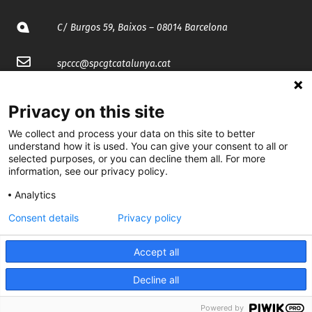
C/ Burgos 59, Baixos – 08014 Barcelona
spccc@
spcgtcatalunya.cat
935 120 481
Privacy on this site
We collect and process your data on this site to better
@CGTCatalunya
understand how it is used. You can give your consent to all or
selected purposes, or you can decline them all. For more
cgtcatalunya
information, see our privacy policy.
CGTCatalunya
Analytics
Consent details
Privacy policy
cgtcatalunya
Accept all
Decline all
Desenvolupat per
Powered by