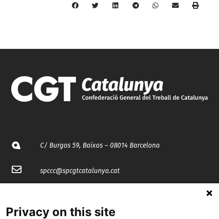
C/ Burgos 59, Baixos – 08014 Barcelona
spccc@
spcgtcatalunya.cat
935 120 481
Privacy on this site