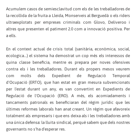
Acumulem casos de semiesclavitud com els de les treballadores de
la recollida de la fruita a Lleida, Monserveis al Berguedà o els riders
ultraexplotats per empreses criminals com Glovo, Deliveroo i
altres que presenten el patiment 2.0 com a innovació positiva. Per
a ells.
En el context actual de crisis total (sanitària, econòmica, social,
ecologica...) el sistema
ha demostrat un cop més els interessos de
quina classe beneficia, mentre
es prepara per noves ofensives
contra
els i les
treballadores. Durant els propers mesos veurem
com molts dels Expedient de Regulació Temporal
d
'Ocupació
(ERT
O
), que han estat en gran mesura subvencionats
per l'estat durant un any, es van convertint en Expedients de
Regulació de l
'
Ocupació (ERO). A més, els acomiadaments i
tancaments patronals es beneficiaran del règim jurídic que les
últimes reformes laborals han anat creant. Un règim que afavoreix
totalment als empresaris i que ens deixa a
ls i les
treballadores amb
una única defensa: la lluita sindical
, perquè sabem que dels nostres
governants no s'ha d'esperar res.