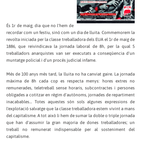
És 1
r
de maig, dia que no
l'
hem de
recordar com un festiu, sinó com un dia de lluita. Commemorem la
revolta iniciada per la classe treballadora dels EUA
el
1
r
de maig de
1886, que reivindicava la jornada laboral de 8h
, per la qual
5
treballadors anarquistes van ser executats a conseqüencia d'un
muntatge policial i d'un procés judicial infame.
Més de 100 anys més tard, la lluita no ha canviat gaire. La jornada
màxima de 8h cada cop es respecta menys
:
hores extres no
remunerades, teletreball sense horaris, subcontractes i persones
obligades a cotitzar en règim d'autònoms, jornades de repartiment
inacabables... Totes aquestes són sols algunes expressions de
l'explotació salvatge
que la classe treballadora
estem vivint
a
mans
del capitalisme. A tot això li hem de sumar la doble o triple jornada
que han d'assumir la gran majoria de dones treballadores; un
treball no remunerat indispensable per al sosteniment del
capitalisme.