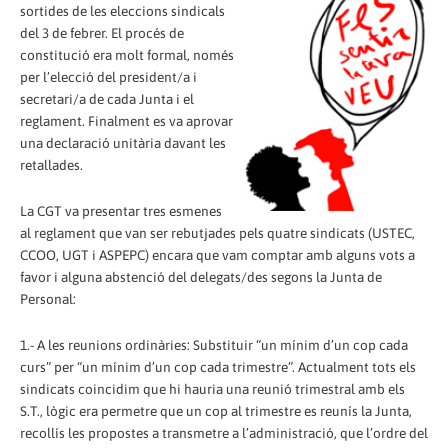
sortides de les eleccions sindicals
del 3 de febrer. El procés de
constitució era molt formal, només
per l’elecció del president/a i
secretari/a de cada Junta i el
reglament. Finalment es va aprovar
una declaració unitària davant les
retallades.
La CGT va presentar tres esmenes
al reglament que van ser rebutjades pels quatre sindicats (USTEC,
CCOO, UGT i ASPEPC) encara que vam comptar amb alguns vots a
favor i alguna abstenció del delegats/des segons la Junta de
Personal:
1.- A les reunions ordinàries: Substituir “un mínim d’un cop cada
curs” per “un mínim d’un cop cada trimestre”. Actualment tots els
sindicats coincidim que hi hauria una reunió trimestral amb els
S.T., lògic era permetre que un cop al trimestre es reunís la Junta,
recollís les propostes a transmetre a l’administració, que l’ordre del