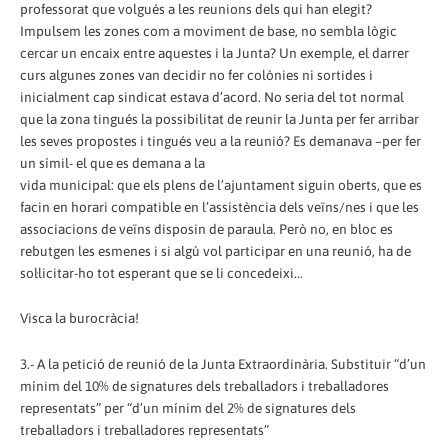
professorat que volgués a les reunions dels qui han elegit?
Impulsem les zones com a moviment de base, no sembla lògic
cercar un encaix entre aquestes i la Junta? Un exemple, el darrer
curs algunes zones van decidir no fer colònies ni sortides i
inicialment cap sindicat estava d’acord. No seria del tot normal
que la zona tingués la possibilitat de reunir la Junta per fer arribar
les seves propostes i tingués veu a la reunió? Es demanava –per fer
un símil- el que es demana a la
vida municipal: que els plens de l’ajuntament siguin oberts, que es
facin en horari compatible en l’assistència dels veïns/nes i que les
associacions de veïns disposin de paraula. Però no, en bloc es
rebutgen les esmenes i si algú vol participar en una reunió, ha de
sol·licitar-ho tot esperant que se li concedeixi...
Visca la burocràcia!
3.- A la petició de reunió de la Junta Extraordinària. Substituir “d’un
mínim del 10% de signatures dels treballadors i treballadores
representats” per “d’un mínim del 2% de signatures dels
treballadors i treballadores representats”