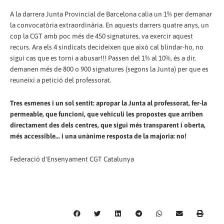
A la darrera Junta Provincial de Barcelona calia un 1% per demanar
la convocatòria extraordinària. En aquests darrers quatre anys, un
cop la CGT amb poc més de 450 signatures, va exercir aquest
recurs. Ara els 4 sindicats decideixen que això cal blindar-ho, no
sigui cas que es torni a abusar!!! Passen del 1% al 10%, és a dir,
demanen més de 800 o 900 signatures (segons la Junta) per que es
reuneixi a petició del professorat.
Tres esmenes i un sol sentit: apropar la Junta al professorat, fer-la
permeable, que funcioni, que vehiculi les propostes que arriben
directament des dels centres, que sigui més transparent i oberta,
més accessible... i una unànime resposta de la majoria: no!
Federació d'Ensenyament CGT Catalunya