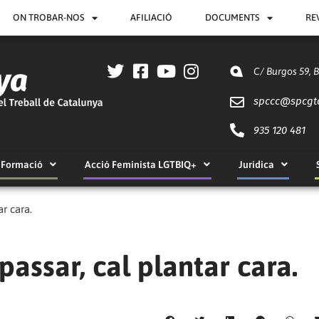
ON TROBAR-NOS
AFILIACIÓ
DOCUMENTS
RE
C/ Burgos 59, 
spccc@
spcgt
935 120 481
Formació
Acció Feminista LGTBIQ+
Jurídica
r cara.
assar, cal plantar cara.