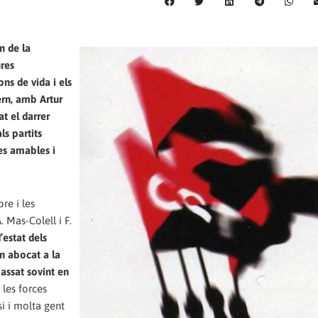
n de la
res
ns de vida i els
ern, amb Artur
t el darrer
ls partits
es amables i
re i les
. Mas-Colell i F.
’estat dels
an abocat a la
assat sovint en
 les forces
i i molta gent