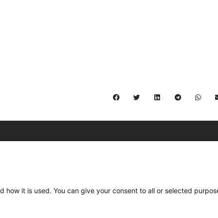
C/ Burgos 59, Baixos – 08014 Barcelona
spccc@
spcgtcatalunya.cat
d how it is used. You can give your consent to all or selected purpos
935 120 481