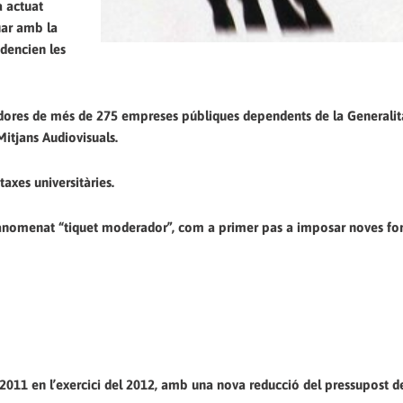
a actuat
uar amb la
idencien les
balladores de més de 275 empreses públiques dependents de la Generalita
Mitjans Audiovisuals.
axes universitàries.
l’anomenat “tiquet moderador”, com a primer pas a imposar noves f
y 2011 en l’exercici del 2012, amb una nova reducció del pressupost d