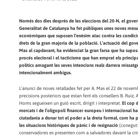
Només dos dies després de les eleccions del 20-N, el gover
Generalitat de Catalunya ha fet públiques unes noves mesu
econòmiques que suposen l’enèsim atac contra les condicio
drets de la gran majoria de la població. L’actuació del gov
Mas al capdavant, ha evidenciat la gran farsa que ha suposa
procés electoral i el tacticisme que han emprat els principa
polítics amagant les seves intencions reals darrera missatg
intencionalment ambigus.
L’anunci de noves retallades fet per A. Mas el 22 de novemb
precisions posteriors que estan fent els consellers B. Ruiz, A
Homs segueixen un guió escrit, dirigit i interpretat.
El cop d
mercats i de l’oligopoli financer europeu i internacional h
ciutadania a donar tot el poder a la dreta formal, com ha p
les situacions històriques de pànic i de resignació
(conegut:
conservadores es presenten com a salvadores davant la cris