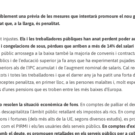
ssiblement una prèvia de les mesures que intentarà promoure el nou 
 que, a la llarga, és penalitat.
 injustes.
Els i les treballadores públiques han anat perdent poder ad
i congelacions de sous, pèrdues que arriben a més de 14% del salari 
r públic arrossega a la baixa també la majoria de convenis i contrac
úblics i de l’educació superior ja fa anys que ha experimentat pujades
riors als de l’IPC acumulat i de l’augment nominal de salaris. Cal re
ts i totes les treballadores i que el darrer any ja ha patit una forta
eceptes penalitza, en primer lloc, a les persones malaltes i, molt esp
es d’unes pensions que es troben entre les més baixes d’Europa.
o resolen la situació econòmica de fons
. En comptes de pal·liar el de
s descapitalitza l’àmbit públic retallant els impostos als rics. En com
ions i fortunes (dels més alts de la UE, segons diversos estudis), es p
com el PIRMI i els/les usuàries dels serveis públics.
En comptes d’exi
 amb el deute, es promouen retallades en els serveis públics per a cob