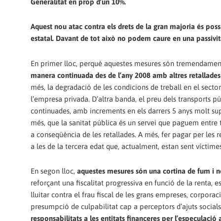
Generalitat en prop d’un 10%.
Aquest nou atac contra els drets de la gran majoria és po
estatal. Davant de tot això no podem caure en una passivitat
En primer lloc, perquè aquestes mesures són tremendament
manera continuada des de l’any 2008 amb altres retallades 
més, la degradació de les condicions de treball en el secto
l’empresa privada. D’altra banda, el preu dels transports p
continuades, amb increments en els darrers 5 anys molt supe
més, que la sanitat pública és un servei que paguem entre to
a conseqüència de les retallades. A més, fer pagar per les r
a les de la tercera edat que, actualment, estan sent víctim
En segon lloc,
aquestes mesures són una cortina de fum i n
reforçant una fiscalitat progressiva en funció de la renta, e
lluitar contra el frau fiscal de les grans empreses, corporac
presumpció de culpabilitat cap a perceptors d’ajuts socials 
responsabilitats a les entitats financeres per l’especulació