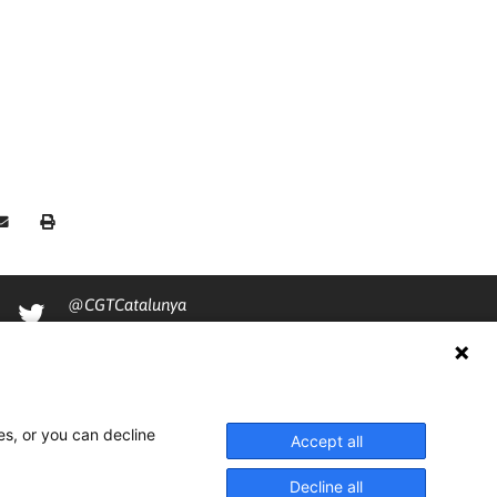
@CGTCatalunya
cgtcatalunya
CGTCatalunya
cgtcatalunya
es, or you can decline
Accept all
Decline all