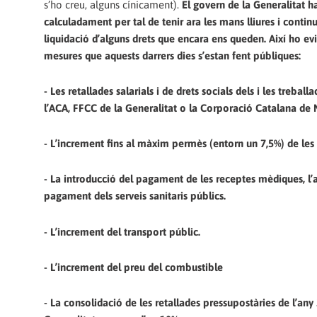
s’ho creu, alguns cínicament).
El govern de la Generalitat h
calculadament per tal de tenir ara les mans lliures i contin
liquidació d’alguns drets que encara ens queden. Així ho ev
mesures que aquests darrers dies s’estan fent públiques:
- Les retallades salarials i de drets socials dels i les tre
l’ACA, FFCC de la Generalitat o la Corporació Catalana de 
- L’increment fins al màxim permès (entorn un 7,5%) de les t
- La introducció del pagament de les receptes mèdiques, 
pagament dels serveis sanitaris públics.
- L’increment del transport públic.
- L’increment del preu del combustible
- La consolidació de les retallades pressupostàries de l’an