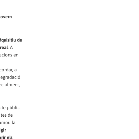
govern
quisitiu de
real
. A
tacions en
cordar, a
 degradació
ecialment,
ute públic
ptes de
romou la
gir
rir els