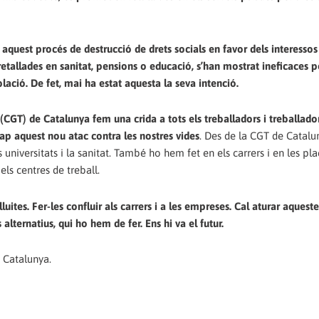
uest procés de destrucció de drets socials en favor dels interessos 
retallades en sanitat, pensions o educació, s’han mostrat ineficaces p
lació. De fet, mai ha estat aquesta la seva intenció.
CGT) de Catalunya fem una crida a tots els treballadors i treballador
ap aquest nou atac contra les nostres vides
. Des de la CGT de Catalu
niversitats i la sanitat. També ho hem fet en els carrers i en les pla
els centres de treball.
lluites. Fer-les confluir als carrers i a les empreses. Cal aturar aqueste
alternatius, qui ho hem de fer. Ens hi va el futur.
 Catalunya.