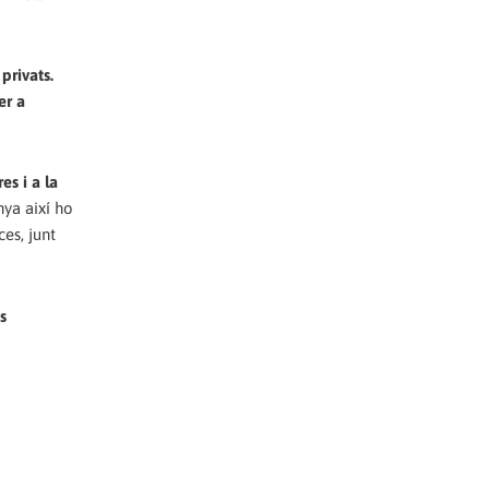
privats.
er a
es i a la
nya així ho
ces, junt
s