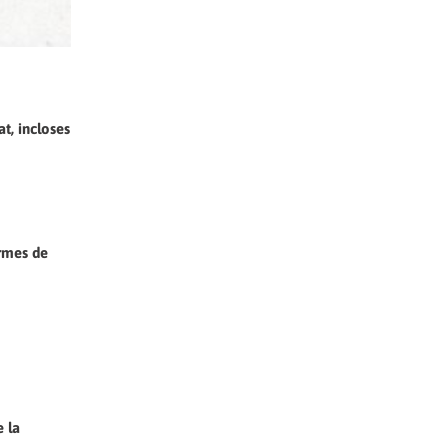
t, incloses
ormes de
e la