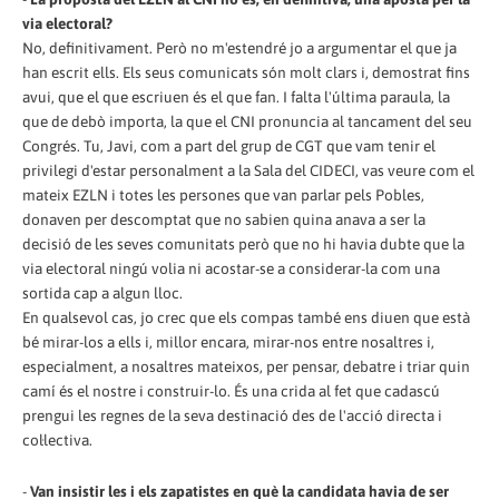
via electoral?
No, definitivament. Però no m'estendré jo a argumentar el que ja
han escrit ells. Els seus comunicats són molt clars i, demostrat fins
avui, que el que escriuen és el que fan. I falta l'última paraula, la
que de debò importa, la que el CNI pronuncia al tancament del seu
Congrés. Tu, Javi, com a part del grup de CGT que vam tenir el
privilegi d'estar personalment a la Sala del CIDECI, vas veure com el
mateix EZLN i totes les persones que van parlar pels Pobles,
donaven per descomptat que no sabien quina anava a ser la
decisió de les seves comunitats però que no hi havia dubte que la
via electoral ningú volia ni acostar-se a considerar-la com una
sortida cap a algun lloc.
En qualsevol cas, jo crec que els compas també ens diuen que està
bé mirar-los a ells i, millor encara, mirar-nos entre nosaltres i,
especialment, a nosaltres mateixos, per pensar, debatre i triar quin
camí és el nostre i construir-lo. És una crida al fet que cadascú
prengui les regnes de la seva destinació des de l'acció directa i
col·lectiva.
-
Van insistir les i els zapatistes en què la candidata havia de ser