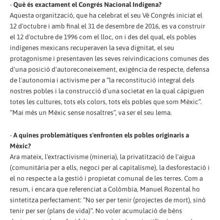
-
Què és exactament el Congrés Nacional Indígena?
Aquesta organització, que ha celebrat el seu Vè Congrés iniciat el
12 d'octubre i amb final el 31 de desembre de 2016, es va construir
el 12 d'octubre de 1996 com el lloc, on i des del qual, els pobles
indígenes mexicans recuperaven la seva dignitat, el seu
protagonisme i presentaven les seves reivindicacions comunes des
d'una posició d'autoreconeixement, exigència de respecte, defensa
de l'autonomia i activisme per a “la reconstitució integral dels
nostres pobles i la construcció d'una societat en la qual càpiguen
totes les cultures, tots els colors, tots els pobles que som Mèxic”.
“Mai més un Mèxic sense nosaltres”, va ser el seu lema.
-
A quines problemàtiques s'enfronten els pobles originaris a
Mèxic?
Ara mateix, l'extractivisme (mineria), la privatització de l'aigua
(comunitària per a ells, negoci per al capitalisme), la desforestació i
el no respecte a la gestió i propietat comunal de les terres. Com a
resum, i encara que referenciat a Colòmbia, Manuel Rozental ho
sintetitza perfectament: “No ser per tenir (projectes de mort), sinó
tenir per ser (plans de vida)”. No voler acumulació de béns