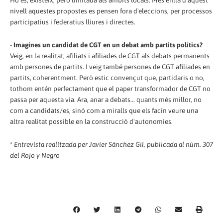
Ho és, existeix, però limitada als àmbits locals. Més enllà d'aquest
nivell aquestes propostes es pensen fora d'eleccions, per processos
participatius i federatius lliures i directes.
-
Imagines un candidat de CGT en un debat amb partits polítics?
Veig, en la realitat, afiliats i afiliades de CGT als debats permanents
amb persones de partits. I veig també persones de CGT afiliades en
partits, coherentment. Però estic convençut que, partidaris o no,
tothom entén perfectament que el paper transformador de CGT no
passa per aquesta via. Ara, anar a debats... quants més millor, no
com a candidats/es, sinó com a miralls que els facin veure una
altra realitat possible en la construcció d'autonomies.
*
Entrevista realitzada per Javier Sánchez Gil, publicada al núm. 307
del Rojo y Negro