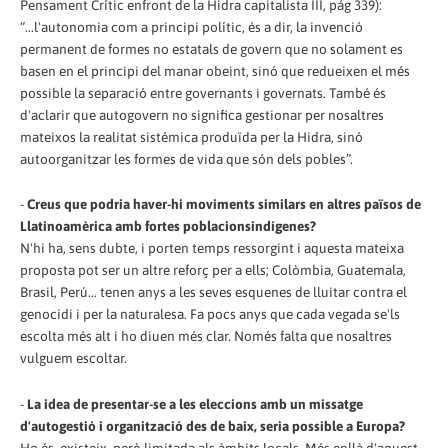
Pensament Crític enfront de la Hidra capitalista III, pág 339):
“...l'autonomia com a principi polític, és a dir, la invenció
permanent de formes no estatals de govern que no solament es
basen en el principi del manar obeint, sinó que redueixen el més
possible la separació entre governants i governats. També és
d'aclarir que autogovern no significa gestionar per nosaltres
mateixos la realitat sistémica produïda per la Hidra, sinó
autoorganitzar les formes de vida que són dels pobles”.
-
Creus que podria haver-hi moviments similars en altres països de
Llatinoamèrica amb fortes poblacionsindígenes?
N'hi ha, sens dubte, i porten temps ressorgint i aquesta mateixa
proposta pot ser un altre reforç per a ells; Colòmbia, Guatemala,
Brasil, Perú... tenen anys a les seves esquenes de lluitar contra el
genocidi i per la naturalesa. Fa pocs anys que cada vegada se'ls
escolta més alt i ho diuen més clar. Només falta que nosaltres
vulguem escoltar.
-
La idea de presentar-se a les eleccions amb un missatge
d'autogestió i organització des de baix, seria possible a Europa?