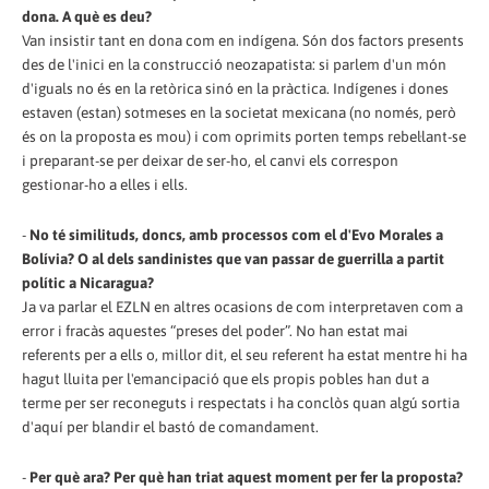
dona. A què es deu?
Van insistir tant en dona com en indígena. Són dos factors presents
des de l'inici en la construcció neozapatista: si parlem d'un món
d'iguals no és en la retòrica sinó en la pràctica. Indígenes i dones
estaven (estan) sotmeses en la societat mexicana (no només, però
és on la proposta es mou) i com oprimits porten temps rebel·lant-se
i preparant-se per deixar de ser-ho, el canvi els correspon
gestionar-ho a elles i ells.
-
No té similituds, doncs, amb processos com el d'Evo Morales a
Bolívia? O al dels sandinistes que van passar de guerrilla a partit
polític a Nicaragua?
Ja va parlar el EZLN en altres ocasions de com interpretaven com a
error i fracàs aquestes “preses del poder”. No han estat mai
referents per a ells o, millor dit, el seu referent ha estat mentre hi ha
hagut lluita per l'emancipació que els propis pobles han dut a
terme per ser reconeguts i respectats i ha conclòs quan algú sortia
d'aquí per blandir el bastó de comandament.
-
Per què ara? Per què han triat aquest moment per fer la proposta?