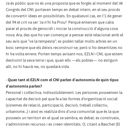
Ja és públic que no és una proposta que es forgés al moment del Vè
Congrés del CNI; portaven temps en debat intern, en el seu procés
de convertir idees en possibilitats. En qualsevol cas, en l'1 de gener
del 94 el crit va ser 'Ja n'hi ha Prou!' Perquè entenien que calia
parar el procés de genocidi i iniciar la construcció d'alguna cosa
nova. Ara, des que ho van començar a pensar està relacionat amb el
seu avís que “ve la tempesta”; es poden tallar molts arbres en un
bosc sempre que els deixis reconstruir-se, però si ho desertitzes no
hi ha volta enrere. Porten temps avisant-nos, EZLN i CNI, que estem
destruint la seva terra i que, quan ells —els pobles— no estiguin
allí, no hi haurà res, no quedarà vida.
-
Quan tant el EZLN com el CNI parlen d'autonomia de quin tipus
d'autonomia parlen?
Personal i col·lectiva, indissolublement. Les persones posseeixen la
capacitat de decisió pel que fa a les formes d'organització social
(sistemes de relació, participació, decisió, treball col·lectiu,
urbanisme…) i això es realitza dins d'una comunitat que és la que
posseeix un territori en el qual se sembra, es debat, es construeix,
s'administren recursos i es creen identitats. O, citant a Baschet (El