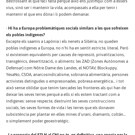
destrossant el que faci falta perquè això ens justifiqui com a éssers
vius, sinó ser i mantenir la vida, acompassats a ella per tenir i
mantenir el que ens dóna i li podem demanar.
-
Hi ha a Europa problemàtiques socials similars a les que sofreixen
els pobles indígenes?
Excepte els saamis a Lapònia i els nenets a Sibèria, no queden
pobles indígenes a Europa, no n'hi ha en sentit estricte, literal. Però
sí existeixen equivalents per causes de repressió, privatitzacions,
transgènics, desertització, o aliments: les ZAD (Zones Autònomes a
Defensar) com Nôtre Dame des Landes, el NOTAV, Blockuppy,
YesaNo, CSOA, anarcosindicalisme, sobirania alimentària, persones
activistes detingudes o empresonades, pobresa energètica... i tot
això sense oblidar que tenim tancades les fronteres als qui han de
deixar les seves terres perquè a ells sí els estem tractant com a
indígenes: sense respecte, destruint les seves construccions
socials, les seves formes de vida i les terres que els donaven
subsistència per plantar en elles mines d'urani, diamants, coltán...
o simplement poder geoestratègic.
-
La proposta del EZLN al CNI no és, en definitiva, una aposta per la