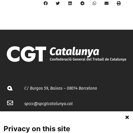
C/ Burgos 59, Baixos – 08014 Barcelona
spccc@
spcgtcatalunya.cat
935 120 481
Privacy on this site