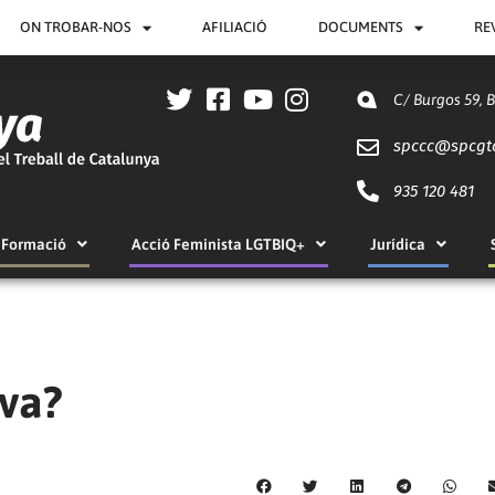
ON TROBAR-NOS
AFILIACIÓ
DOCUMENTS
RE
C/ Burgos 59, 
spccc@
spcgt
935 120 481
Formació
Acció Feminista LGTBIQ+
Jurídica
va?