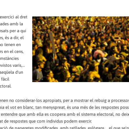
exercici al dret
cades amb la
nsats per a qui
 és a dir, el
no tenen en
s en el cens,
cumstàncies
vistos varis,…
seqüela d'un
 fàcil
ctoral.
enen no considerar-los apropiats, per a mostrar el rebuig a processo
nia el vot en blanc, tan menyspreat, és una més de les respostes possi
 entendre que amb ella es coopera amb el sistema electoral, no deix
sitat de respostes que com individus podem exercir.
tzació de paperetes modificades, amb ratllades, eslògans,… el que se'n