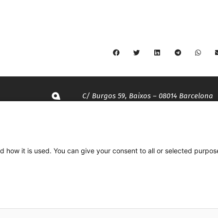
C/ Burgos 59, Baixos – 08014 Barcelona
spccc@
spcgtcatalunya.cat
d how it is used. You can give your consent to all or selected purpos
935 120 481
Desenvolupat per