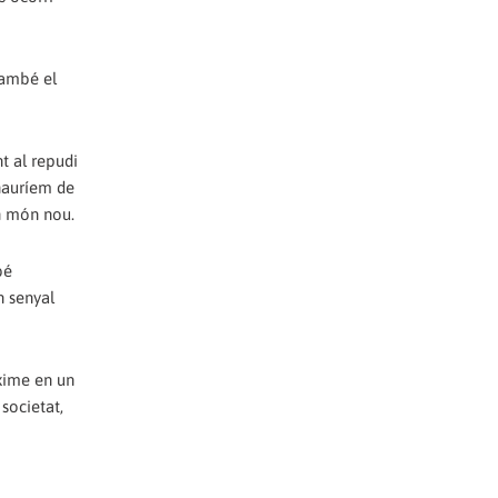
també el
t al repudi
 hauríem de
n món nou.
bé
n senyal
àxime en un
societat,