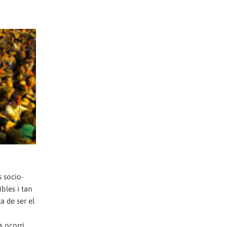
s socio-
bles i tan
a de ser el
s ocorri