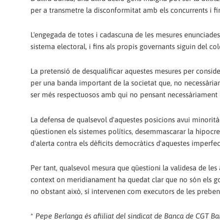
per a transmetre la disconformitat amb els concurrents i fin
L'engegada de totes i cadascuna de les mesures enunciades
sistema electoral, i fins als propis governants siguin del col
La pretensió de desqualificar aquestes mesures per consider
per una banda important de la societat que, no necessàriam
ser més respectuosos amb qui no pensant necessàriament c
La defensa de qualsevol d'aquestes posicions avui minorità
qüestionen els sistemes polítics, desemmascarar la hipocres
d'alerta contra els dèficits democràtics d'aquestes imperfe
Per tant, qualsevol mesura que qüestioni la validesa de le
context on meridianament ha quedat clar que no són els go
no obstant això, sí intervenen com executors de les prebend
*
Pepe Berlanga és afiiliat del sindicat de Banca de CGT B