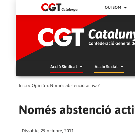
QUI SOM
Acció Sindical
Acció Social
Inici
>
Opinió
>
Només abstenció activa?
Només abstenció acti
Dissabte, 29 octubre, 2011