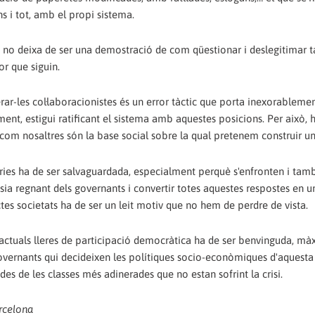
s i tot, amb el propi sistema.
 no deixa de ser una demostració de com qüestionar i deslegitimar 
or que siguin.
ar-les col·laboracionistes és un error tàctic que porta inexorablemen
ent, estigui ratificant el sistema amb aquestes posicions. Per això,
om nosaltres són la base social sobre la qual pretenem construir u
ries ha de ser salvaguardada, especialment perquè s'enfronten i tam
ia regnant dels governants i convertir totes aquestes respostes en u
ctes societats ha de ser un leit motiv que no hem de perdre de vista.
s actuals lleres de participació democràtica ha de ser benvinguda, m
vernants qui decideixen les polítiques socio-econòmiques d'aquesta 
es de les classes més adinerades que no estan sofrint la crisi.
arcelona