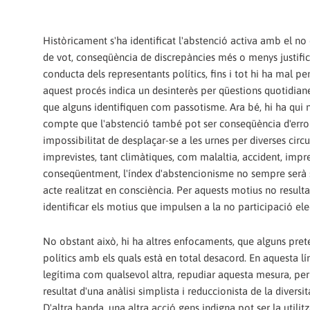
Històricament s'ha identificat l'abstenció activa amb el no 
de vot, conseqüència de discrepàncies més o menys justifi
conducta dels representants polítics, fins i tot hi ha mal pe
aquest procés indica un desinterès per qüestions quotidianes,
que alguns identifiquen com passotisme. Ara bé, hi ha qui 
compte que l'abstenció també pot ser conseqüència d'error
impossibilitat de desplaçar-se a les urnes per diverses cir
imprevistes, tant climàtiques, com malaltia, accident, impre
conseqüentment, l'índex d'abstencionisme no sempre serà 
acte realitzat en consciència. Per aquests motius no resulta
identificar els motius que impulsen a la no participació ele
No obstant això, hi ha altres enfocaments, que alguns pret
polítics amb els quals està en total desacord. En aquesta lí
legítima com qualsevol altra, repudiar aquesta mesura, per
resultat d'una anàlisi simplista i reduccionista de la diver
D'altra banda, una altra acció gens indigna pot ser la utili