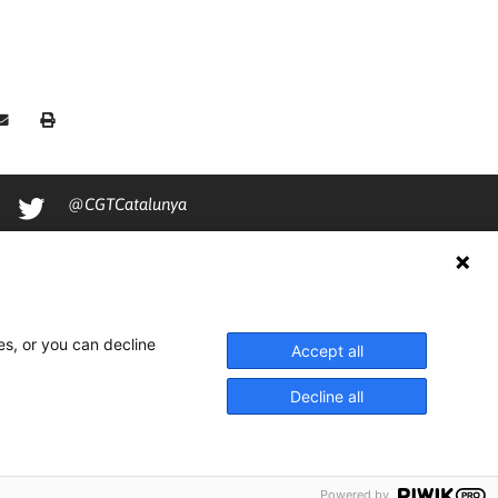
@CGTCatalunya
cgtcatalunya
CGTCatalunya
cgtcatalunya
es, or you can decline
Accept all
Decline all
Powered by